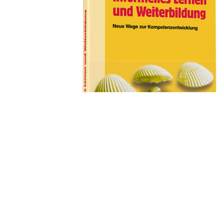
Informelles Lernen und Weiterbildung
19,99
€
–
22,50
€
inkl. MwSt.