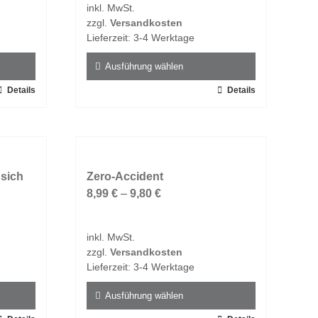
inkl. MwSt.
können
zzgl.
Versandkosten
auf
Lieferzeit:
3-4 Werktage
der
Produktseite
Ausführung wählen
gewählt
Details
Dieses
Details
werden
Produkt
weist
mehrere
Varianten
 sich
auf.
Zero-Accident
Die
8,99
€
–
9,80
€
Optionen
können
inkl. MwSt.
auf
zzgl.
Versandkosten
der
Lieferzeit:
3-4 Werktage
Produktseite
gewählt
Ausführung wählen
werden