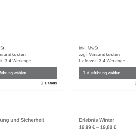
t
n
St.
inkl. MwSt.
rsandkosten
zzgl.
Versandkosten
it:
3-4 Werktage
Lieferzeit:
3-4 Werktage
führung wählen
Ausführung wählen
Details
Dieses
t
Produkt
weist
e
mehrere
ten
Varianten
ung und Sicherheit
auf.
Erlebnis Winter
Die
16,99
€
–
19,80
€
en
Optionen