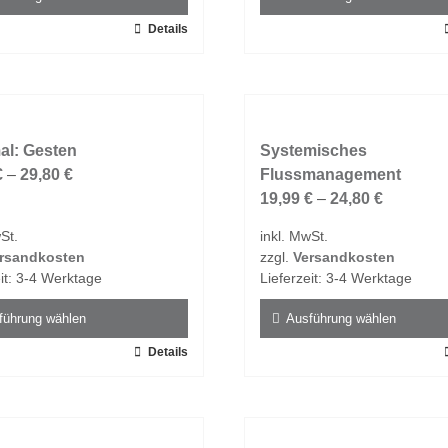
n
werden
Details
Dieses
t
Produkt
weist
e
mehrere
ten
Varianten
al: Gesten
auf.
Systemisches
€
–
29,80
€
Die
Flussmanagement
en
Optionen
19,99
€
–
24,80
€
n
können
St.
inkl. MwSt.
auf
rsandkosten
zzgl.
Versandkosten
der
it:
3-4 Werktage
Lieferzeit:
3-4 Werktage
tseite
Produktseite
t
gewählt
führung wählen
Ausführung wählen
n
werden
Details
Dieses
t
Produkt
weist
e
mehrere