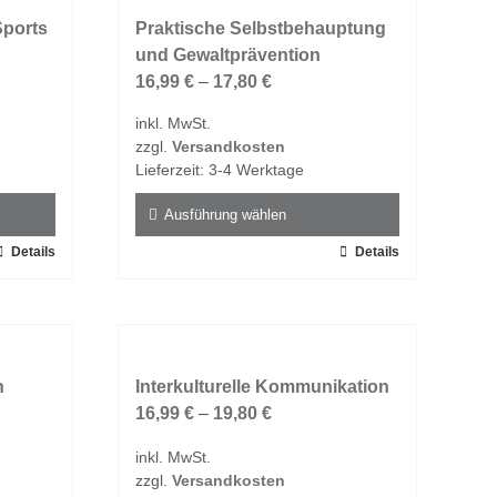
Varianten
Sports
auf.
Praktische Selbstbehauptung
Die
und Gewaltprävention
Optionen
16,99
€
–
17,80
€
können
inkl. MwSt.
auf
zzgl.
Versandkosten
der
Lieferzeit:
3-4 Werktage
Produktseite
gewählt
Ausführung wählen
werden
Details
Dieses
Details
Produkt
weist
mehrere
Varianten
n
auf.
Interkulturelle Kommunikation
Die
16,99
€
–
19,80
€
Optionen
inkl. MwSt.
können
zzgl.
Versandkosten
auf