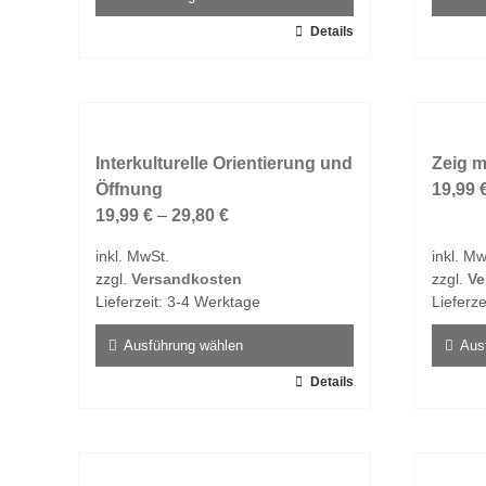
werden
werde
Dieses
Details
Dieses
Produkt
Produk
weist
weist
mehrere
mehrer
Varianten
Varian
auf.
Interkulturelle Orientierung und
auf.
Zeig m
Die
Öffnung
Die
19,99
Optionen
19,99
€
–
29,80
€
Option
können
könne
inkl. MwSt.
inkl. Mw
auf
auf
zzgl.
Versandkosten
zzgl.
Ve
der
der
Lieferzeit:
3-4 Werktage
Lieferze
Produktseite
Produk
gewählt
gewähl
Ausführung wählen
Aus
werden
werde
Dieses
Details
Dieses
Produkt
Produk
weist
weist
mehrere
mehrer