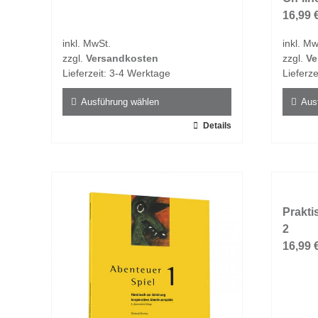
16,99
inkl. MwSt.
inkl. Mw
zzgl.
Versandkosten
zzgl.
Ve
Lieferzeit:
3-4 Werktage
Lieferze
Ausführung wählen
Aus
Dieses
Details
Dieses
Produkt
Produk
weist
weist
mehrere
mehrer
Varianten
Varian
auf.
auf.
Prakti
Die
Die
2
Optionen
Option
16,99
können
könne
auf
auf
der
der
Produktseite
Produk