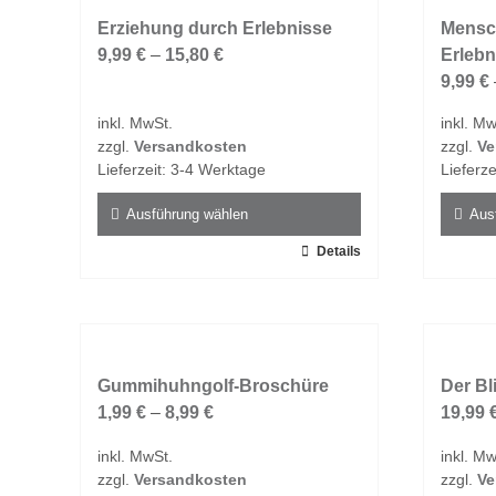
Varianten
Varian
auf.
Erziehung durch Erlebnisse
auf.
Mensch
Die
9,99
€
–
15,80
€
Die
Erleb
Optionen
Option
9,99
€
können
könne
inkl. MwSt.
inkl. Mw
auf
auf
zzgl.
Versandkosten
zzgl.
Ve
der
der
Lieferzeit:
3-4 Werktage
Lieferze
Produktseite
Produk
gewählt
gewähl
Ausführung wählen
Aus
werden
werde
Dieses
Details
Dieses
Produkt
Produk
weist
weist
mehrere
mehrer
Varianten
Varian
auf.
Gummihuhngolf-Broschüre
auf.
Der Bl
Die
1,99
€
–
8,99
€
Die
19,99
Optionen
Option
inkl. MwSt.
inkl. Mw
können
könne
zzgl.
Versandkosten
zzgl.
Ve
auf
auf