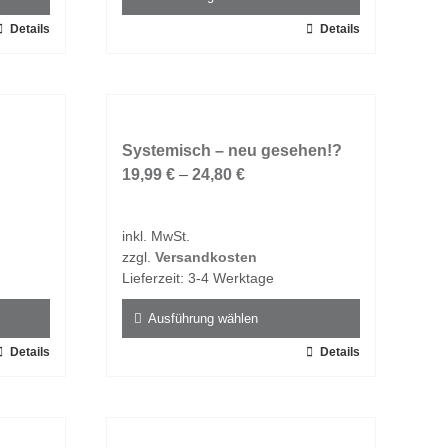
werden
Details
Dieses
Details
Produkt
weist
mehrere
Varianten
auf.
Systemisch – neu gesehen!?
Die
19,99
€
–
24,80
€
Optionen
können
inkl. MwSt.
auf
zzgl.
Versandkosten
der
Lieferzeit:
3-4 Werktage
Produktseite
gewählt
Ausführung wählen
werden
Details
Dieses
Details
Produkt
weist
mehrere