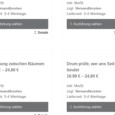
St.
inkl. MwSt.
n
können
rsandkosten
zzgl.
Versandkosten
auf
it:
3-4 Werktage
Lieferzeit:
3-4 Werktage
der
tseite
Produktseite
führung wählen
Ausführung wählen
t
gewählt
Details
Dieses
n
werden
t
Produkt
weist
e
mehrere
ten
Varianten
ung zwischen Bäumen
auf.
Drum prüfe, wer ans Seil
€
–
24,80
€
Die
bindet
en
Optionen
16,99
€
–
24,80
€
n
können
St.
inkl. MwSt.
auf
rsandkosten
zzgl.
Versandkosten
der
it:
3-4 Werktage
Lieferzeit:
3-4 Werktage
tseite
Produktseite
t
gewählt
führung wählen
Ausführung wählen
n
werden