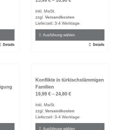
15,99
€
–
16,90
€
inkl. MwSt.
zzgl.
Versandkosten
Lieferzeit:
3-4 Werktage
Ausführung wählen
Details
Dieses
Details
Produkt
weist
mehrere
Varianten
auf.
Konflikte in türkischstämmigen
digung
Die
Familien
Optionen
19,99
€
–
24,80
€
können
inkl. MwSt.
auf
zzgl.
Versandkosten
der
Lieferzeit:
3-4 Werktage
Produktseite
gewählt
Ausführung wählen