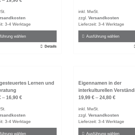
€
–
19,90
€
St.
inkl. MwSt.
rsandkosten
zzgl.
Versandkosten
it:
3-4 Werktage
Lieferzeit:
3-4 Werktage
führung wählen
Ausführung wählen
Details
Dieses
t
Produkt
weist
e
mehrere
ten
Varianten
gesteuertes Lernen und
auf.
Eigennamen in der
eratung
Die
interkulturellen Verstän
en
€
–
16,90
€
Optionen
19,99
€
–
24,80
€
n
können
St.
inkl. MwSt.
auf
rsandkosten
zzgl.
Versandkosten
der
it:
3-4 Werktage
Lieferzeit:
3-4 Werktage
tseite
Produktseite
t
gewählt
führung wählen
Ausführung wählen