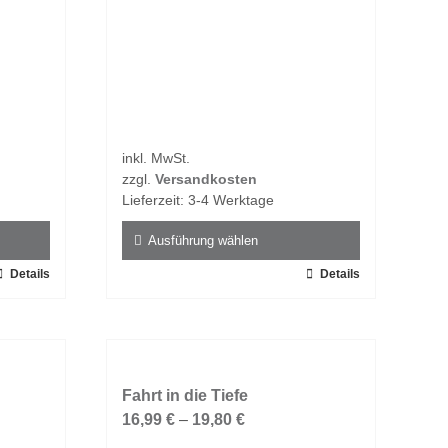
gewählt
werden
inkl. MwSt.
zzgl.
Versandkosten
Lieferzeit:
3-4 Werktage
Ausführung wählen
Details
Dieses
Details
Produkt
weist
mehrere
Varianten
auf.
Fahrt in die Tiefe
Die
16,99
€
–
19,80
€
Optionen