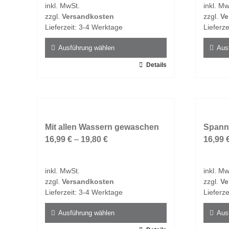
inkl. MwSt.
inkl. Mw
können
könne
zzgl.
Versandkosten
zzgl.
Ve
auf
auf
Lieferzeit:
3-4 Werktage
Lieferze
der
der
Produktseite
Produk
Ausführung wählen
Aus
gewählt
gewähl
Dieses
Details
Dieses
werden
werde
Produkt
Produk
weist
weist
mehrere
mehrer
Varianten
Varian
auf.
Mit allen Wassern gewaschen
auf.
Spann
Die
16,99
€
–
19,80
€
Die
16,99
Optionen
Option
können
könne
inkl. MwSt.
inkl. Mw
auf
auf
zzgl.
Versandkosten
zzgl.
Ve
der
der
Lieferzeit:
3-4 Werktage
Lieferze
Produktseite
Produk
gewählt
gewähl
Ausführung wählen
Aus
werden
werde