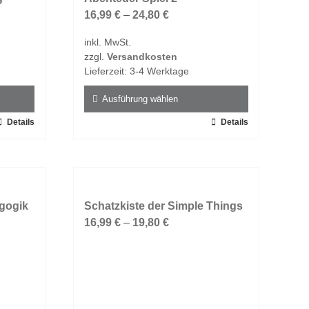
16,99
€
–
24,80
€
inkl. MwSt.
zzgl.
Versandkosten
Lieferzeit:
3-4 Werktage
Ausführung wählen
Details
Dieses
Details
Produkt
weist
mehrere
Varianten
agogik
auf.
Schatzkiste der Simple Things
Die
16,99
€
–
19,80
€
Optionen
können
auf
der
Produktseite