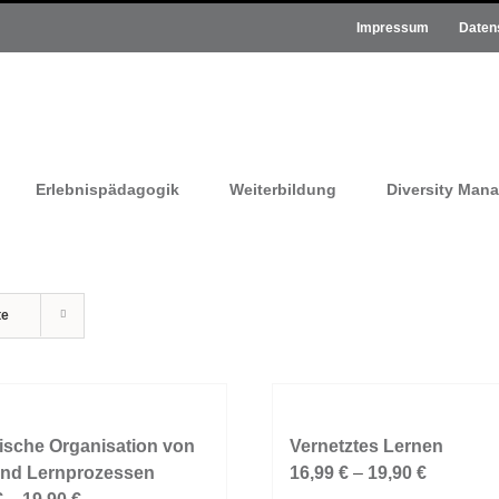
Impressum
Daten
Erlebnispädagogik
Weiterbildung
Diversity Man
te
ische Organisation von
Vernetztes Lernen
und Lernprozessen
16,99
€
–
19,90
€