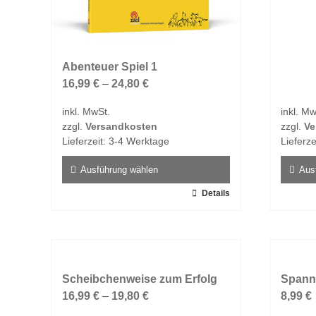
gewählt
gewähl
werden
werde
Abenteuer Spiel 1
16,99
€
–
24,80
€
inkl. MwSt.
inkl. Mw
zzgl.
Versandkosten
zzgl.
Ve
Lieferzeit:
3-4 Werktage
Lieferze
Ausführung wählen
Aus
Dieses
Details
Dieses
Produkt
Produk
weist
weist
mehrere
mehrer
Varianten
Varian
auf.
Scheibchenweise zum Erfolg
auf.
Spann
Die
16,99
€
–
19,80
€
Die
8,99
€
Optionen
Option