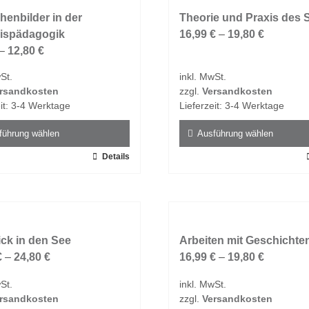
ten
Varianten
enbilder in der
auf.
Theorie und Praxis des 
nispädagogik
Die
16,99
€
–
19,80
€
en
–
12,80
€
Optionen
n
können
St.
inkl. MwSt.
auf
rsandkosten
zzgl.
Versandkosten
der
it:
3-4 Werktage
Lieferzeit:
3-4 Werktage
tseite
Produktseite
t
gewählt
führung wählen
Ausführung wählen
n
werden
Details
Dieses
t
Produkt
weist
e
mehrere
ten
Varianten
ick in den See
auf.
Arbeiten mit Geschichte
€
–
24,80
€
Die
16,99
€
–
19,80
€
en
Optionen
St.
inkl. MwSt.
n
können
rsandkosten
zzgl.
Versandkosten
auf