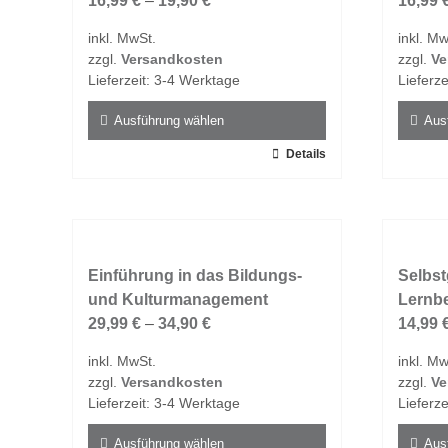
16,99
€
–
19,90
€
16,99
inkl. MwSt.
inkl. Mw
zzgl.
Versandkosten
zzgl.
Ve
Lieferzeit:
3-4 Werktage
Lieferze
Ausführung wählen
Aus
Dieses
Details
Dieses
Produkt
Produk
weist
weist
mehrere
mehrer
Varianten
Varian
auf.
Einführung in das Bildungs-
auf.
Selbst
Die
und Kulturmanagement
Die
Lernb
Optionen
29,99
€
–
34,90
€
Option
14,99
können
könne
inkl. MwSt.
inkl. Mw
auf
auf
zzgl.
Versandkosten
zzgl.
Ve
der
der
Lieferzeit:
3-4 Werktage
Lieferze
Produktseite
Produk
gewählt
gewähl
Ausführung wählen
Aus