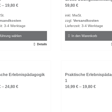
€
–
19,80
€
59,80
€
St.
inkl. MwSt.
rsandkosten
zzgl.
Versandkosten
it:
3-4 Werktage
Lieferzeit:
3-4 Werktage
führung wählen
In den Warenkorb
Details
t
e
ten
sche Erlebnispädagogik
Praktische Erlebnispäd
1
en
€
–
24,80
€
16,99
€
–
19,80
€
n
tseite