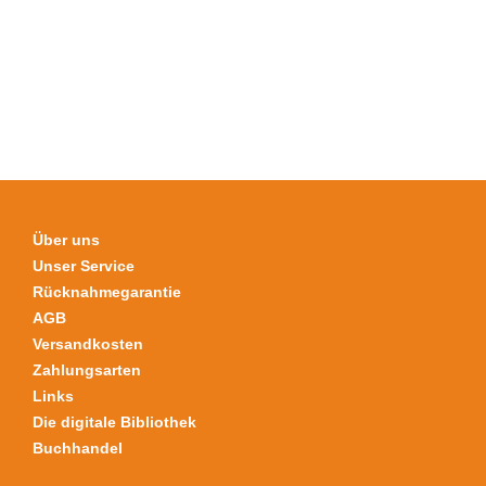
auf.
Die
Optionen
können
auf
der
Produktseite
gewählt
werden
Über uns
Unser Service
Rücknahmegarantie
AGB
Versandkosten
Zahlungsarten
Links
Die digitale Bibliothek
Buchhandel