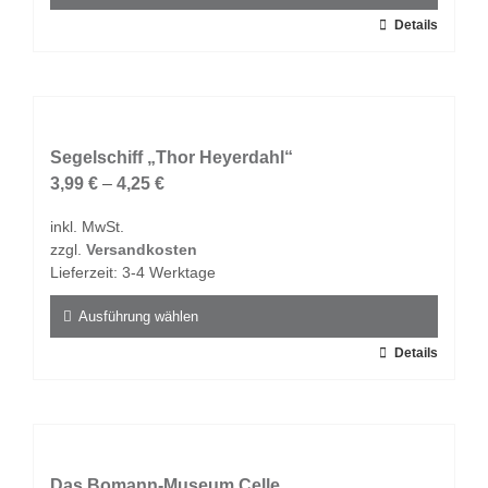
gewählt
Dieses
Details
werden
Produkt
weist
mehrere
Varianten
auf.
Segelschiff „Thor Heyerdahl“
Die
3,99
€
–
4,25
€
Optionen
inkl. MwSt.
können
zzgl.
Versandkosten
auf
Lieferzeit:
3-4 Werktage
der
Produktseite
Ausführung wählen
gewählt
Dieses
Details
werden
Produkt
weist
mehrere
Varianten
auf.
Das Bomann-Museum Celle