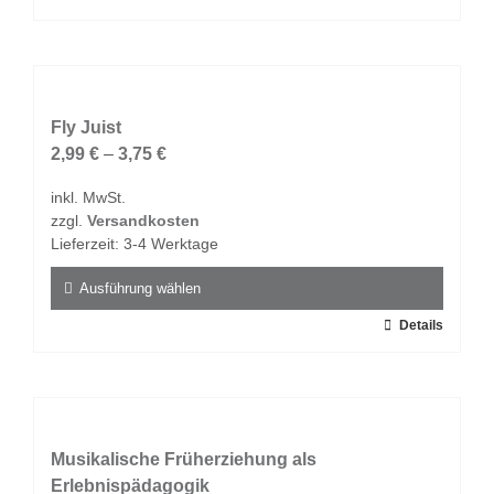
werden
Produkt
weist
mehrere
Varianten
auf.
Fly Juist
Die
2,99
€
–
3,75
€
Optionen
inkl. MwSt.
können
zzgl.
Versandkosten
auf
Lieferzeit:
3-4 Werktage
der
Produktseite
Ausführung wählen
gewählt
Dieses
Details
werden
Produkt
weist
mehrere
Varianten
auf.
Musikalische Früherziehung als
Die
Erlebnispädagogik