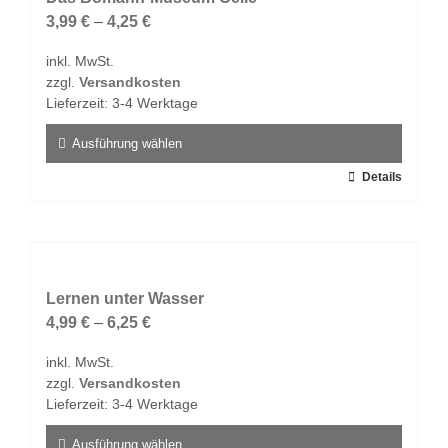
Die
3,99
€
–
4,25
€
Optionen
inkl. MwSt.
können
zzgl.
Versandkosten
auf
Lieferzeit:
3-4 Werktage
der
Produktseite
Ausführung wählen
gewählt
Dieses
Details
werden
Produkt
weist
mehrere
Varianten
auf.
Lernen unter Wasser
Die
4,99
€
–
6,25
€
Optionen
inkl. MwSt.
können
zzgl.
Versandkosten
auf
Lieferzeit:
3-4 Werktage
der
Produktseite
Ausführung wählen