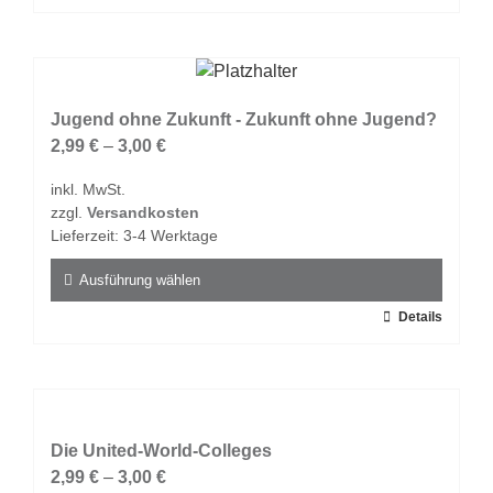
Produkt
weist
mehrere
Varianten
auf.
Jugend ohne Zukunft - Zukunft ohne Jugend?
Die
2,99
€
–
3,00
€
Optionen
inkl. MwSt.
können
zzgl.
Versandkosten
auf
Lieferzeit:
3-4 Werktage
der
Produktseite
Ausführung wählen
gewählt
Dieses
Details
werden
Produkt
weist
mehrere
Varianten
auf.
Die United-World-Colleges
Die
2,99
€
–
3,00
€