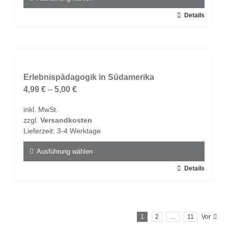
gewählt
Dieses
Details
werden
Produkt
weist
mehrere
Varianten
auf.
Erlebnispädagogik in Südamerika
Die
4,99
€
–
5,00
€
Optionen
inkl. MwSt.
können
zzgl.
Versandkosten
auf
Lieferzeit:
3-4 Werktage
der
Produktseite
Ausführung wählen
gewählt
Dieses
Details
werden
Produkt
weist
mehrere
1
2
…
11
Vor
Varianten