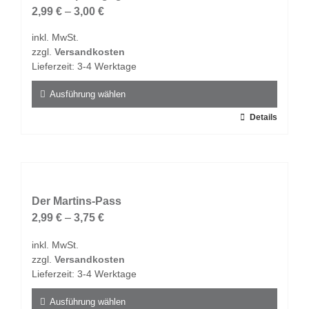
Optionen
2,99
€
–
3,00
€
können
inkl. MwSt.
auf
zzgl.
Versandkosten
der
Lieferzeit:
3-4 Werktage
Produktseite
gewählt
Ausführung wählen
werden
Dieses
Details
Produkt
weist
mehrere
Varianten
auf.
Der Martins-Pass
Die
2,99
€
–
3,75
€
Optionen
inkl. MwSt.
können
zzgl.
Versandkosten
auf
Lieferzeit:
3-4 Werktage
der
Produktseite
Ausführung wählen