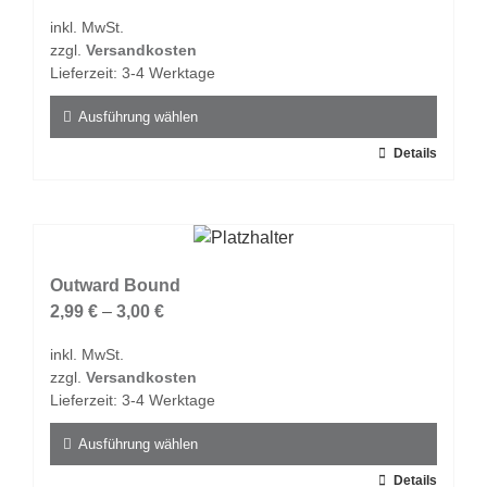
Optionen
inkl. MwSt.
können
zzgl.
Versandkosten
auf
Lieferzeit:
3-4 Werktage
der
Produktseite
Ausführung wählen
gewählt
Dieses
Details
werden
Produkt
weist
mehrere
Varianten
auf.
Outward Bound
Die
2,99
€
–
3,00
€
Optionen
inkl. MwSt.
können
zzgl.
Versandkosten
auf
Lieferzeit:
3-4 Werktage
der
Produktseite
Ausführung wählen
gewählt
Dieses
Details