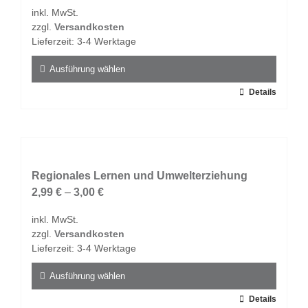
inkl. MwSt.
zzgl.
Versandkosten
Lieferzeit:
3-4 Werktage
Ausführung wählen
Dieses
Details
Produkt
weist
mehrere
Varianten
auf.
Regionales Lernen und Umwelterziehung
Die
2,99
€
–
3,00
€
Optionen
inkl. MwSt.
können
zzgl.
Versandkosten
auf
Lieferzeit:
3-4 Werktage
der
Produktseite
Ausführung wählen
gewählt
Dieses
Details
werden