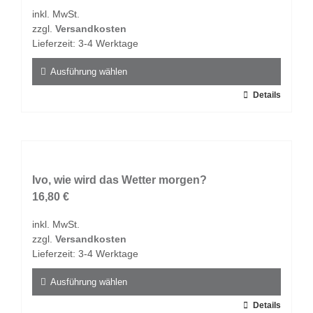
inkl. MwSt.
zzgl.
Versandkosten
Lieferzeit:
3-4 Werktage
Ausführung wählen
Dieses
Details
Produkt
weist
mehrere
Varianten
auf.
Ivo, wie wird das Wetter morgen?
Die
16,80
€
Optionen
inkl. MwSt.
können
zzgl.
Versandkosten
auf
Lieferzeit:
3-4 Werktage
der
Produktseite
Ausführung wählen
gewählt
Dieses
Details