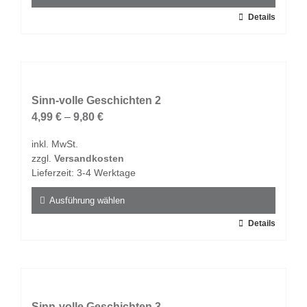
gewählt
Dieses
Details
werden
Produkt
weist
mehrere
Varianten
auf.
Sinn-volle Geschichten 2
Die
4,99
€
–
9,80
€
Optionen
inkl. MwSt.
können
zzgl.
Versandkosten
auf
Lieferzeit:
3-4 Werktage
der
Produktseite
Ausführung wählen
gewählt
Dieses
Details
werden
Produkt
weist
mehrere
Varianten
auf.
Sinn-volle Geschichten 3