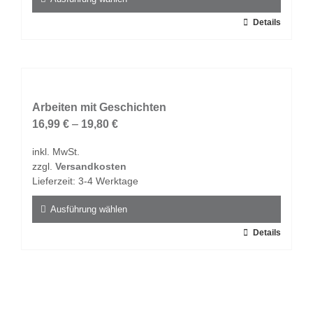
gewählt
Dieses
Details
werden
Produkt
weist
mehrere
Varianten
auf.
Arbeiten mit Geschichten
Die
16,99
€
–
19,80
€
Optionen
inkl. MwSt.
können
zzgl.
Versandkosten
auf
Lieferzeit:
3-4 Werktage
der
Produktseite
Ausführung wählen
gewählt
Dieses
Details
werden
Produkt
weist
mehrere
Varianten