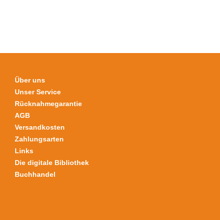
auf.
Die
Optionen
können
auf
der
Produktseite
Über uns
gewählt
Unser Service
werden
Rücknahmegarantie
AGB
Versandkosten
Zahlungsarten
Links
Die digitale Bibliothek
Buchhandel