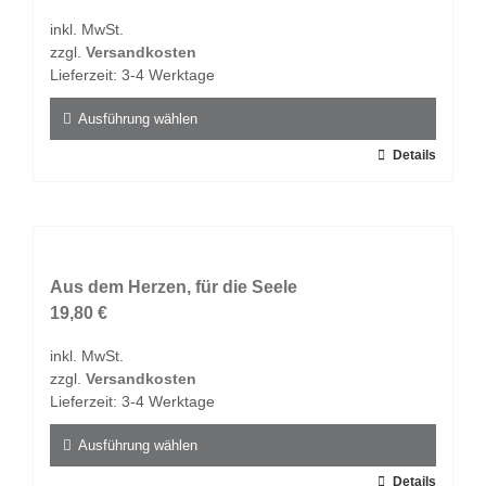
Optionen
inkl. MwSt.
können
zzgl.
Versandkosten
auf
Lieferzeit:
3-4 Werktage
der
Produktseite
Ausführung wählen
gewählt
Dieses
Details
werden
Produkt
weist
mehrere
Varianten
auf.
Aus dem Herzen, für die Seele
Die
19,80
€
Optionen
inkl. MwSt.
können
zzgl.
Versandkosten
auf
Lieferzeit:
3-4 Werktage
der
Produktseite
Ausführung wählen
gewählt
Dieses
Details