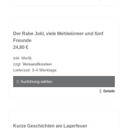
werden
Produkt
weist
mehrere
Varianten
auf.
Der Rabe Jokl, viele Mehlwürmer und fünf
Die
Freunde
Optionen
24,80
€
können
inkl. MwSt.
auf
zzgl.
Versandkosten
der
Lieferzeit:
3-4 Werktage
Produktseite
gewählt
Ausführung wählen
werden
Dieses
Details
Produkt
weist
mehrere
Varianten
auf.
Kurze Geschichten am Lagerfeuer