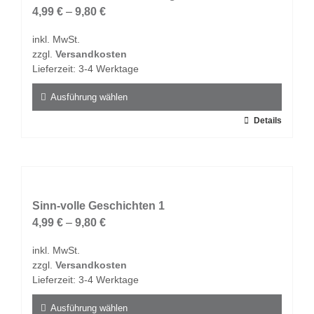
Die
4,99
€
–
9,80
€
Optionen
inkl. MwSt.
können
zzgl.
Versandkosten
auf
Lieferzeit:
3-4 Werktage
der
Produktseite
Ausführung wählen
gewählt
Dieses
Details
werden
Produkt
weist
mehrere
Varianten
auf.
Sinn-volle Geschichten 1
Die
4,99
€
–
9,80
€
Optionen
inkl. MwSt.
können
zzgl.
Versandkosten
auf
Lieferzeit:
3-4 Werktage
der
Produktseite
Ausführung wählen