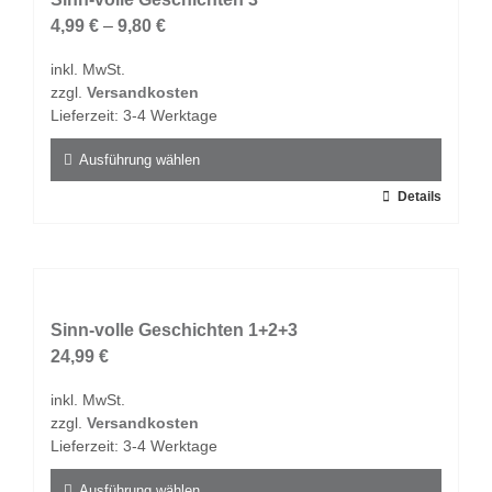
Die
4,99
€
–
9,80
€
Optionen
inkl. MwSt.
können
zzgl.
Versandkosten
auf
Lieferzeit:
3-4 Werktage
der
Produktseite
Ausführung wählen
gewählt
Dieses
Details
werden
Produkt
weist
mehrere
Varianten
auf.
Sinn-volle Geschichten 1+2+3
Die
24,99
€
Optionen
inkl. MwSt.
können
zzgl.
Versandkosten
auf
Lieferzeit:
3-4 Werktage
der
Produktseite
Ausführung wählen