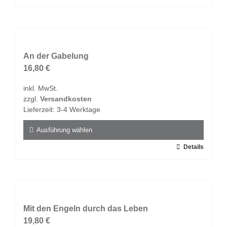
werden
Produkt
weist
mehrere
Varianten
auf.
An der Gabelung
Die
16,80
€
Optionen
inkl. MwSt.
können
zzgl.
Versandkosten
auf
Lieferzeit:
3-4 Werktage
der
Produktseite
Ausführung wählen
gewählt
Dieses
Details
werden
Produkt
weist
mehrere
Varianten
auf.
Mit den Engeln durch das Leben
Die
19,80
€