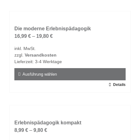
weist
mehrere
Varianten
auf.
Die moderne Erlebnispädagogik
Die
16,99
€
–
19,80
€
Optionen
inkl. MwSt.
können
zzgl.
Versandkosten
auf
Lieferzeit:
3-4 Werktage
der
Produktseite
Ausführung wählen
gewählt
Dieses
Details
werden
Produkt
weist
mehrere
Varianten
auf.
Erlebnispädagogik kompakt
Die
8,99
€
–
9,80
€
Optionen