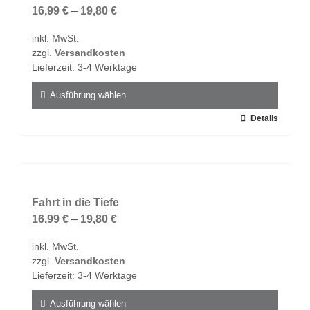
Die
16,99
€
–
19,80
€
Optionen
inkl. MwSt.
können
zzgl.
Versandkosten
auf
Lieferzeit:
3-4 Werktage
der
Produktseite
Ausführung wählen
gewählt
Dieses
Details
werden
Produkt
weist
mehrere
Varianten
auf.
Fahrt in die Tiefe
Die
16,99
€
–
19,80
€
Optionen
inkl. MwSt.
können
zzgl.
Versandkosten
auf
Lieferzeit:
3-4 Werktage
der
Produktseite
Ausführung wählen