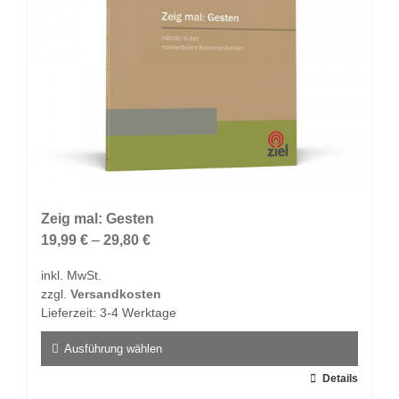
der
Produktseite
gewählt
werden
Zeig mal: Gesten
19,99
€
–
29,80
€
inkl. MwSt.
zzgl.
Versandkosten
Lieferzeit:
3-4 Werktage
Ausführung wählen
Dieses
Details