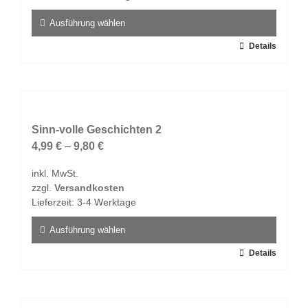
Ausführung wählen
Dieses
Details
Produkt
weist
mehrere
Varianten
auf.
Sinn-volle Geschichten 2
Die
4,99
€
–
9,80
€
Optionen
inkl. MwSt.
können
zzgl.
Versandkosten
auf
Lieferzeit:
3-4 Werktage
der
Produktseite
Ausführung wählen
gewählt
Dieses
Details
werden
Produkt
weist
mehrere