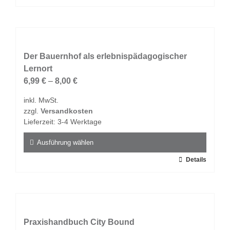
Produkt
weist
mehrere
Varianten
auf.
Der Bauernhof als erlebnispädagogischer
Die
Lernort
Optionen
6,99
€
–
8,00
€
können
inkl. MwSt.
auf
zzgl.
Versandkosten
der
Lieferzeit:
3-4 Werktage
Produktseite
gewählt
Ausführung wählen
werden
Dieses
Details
Produkt
weist
mehrere
Varianten
auf.
Praxishandbuch City Bound