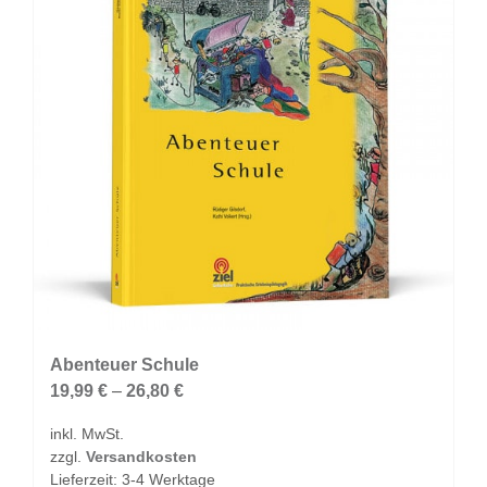
Optionen
können
auf
der
Produktseite
gewählt
werden
Abenteuer Schule
19,99
€
–
26,80
€
inkl. MwSt.
zzgl.
Versandkosten
Lieferzeit:
3-4 Werktage