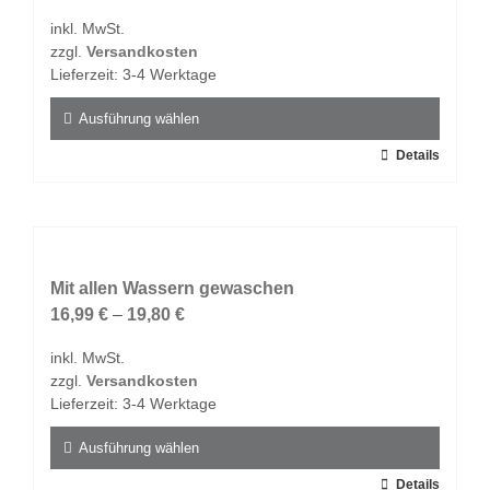
Optionen
inkl. MwSt.
können
zzgl.
Versandkosten
auf
Lieferzeit:
3-4 Werktage
der
Produktseite
Ausführung wählen
gewählt
Dieses
Details
werden
Produkt
weist
mehrere
Varianten
auf.
Mit allen Wassern gewaschen
Die
16,99
€
–
19,80
€
Optionen
inkl. MwSt.
können
zzgl.
Versandkosten
auf
Lieferzeit:
3-4 Werktage
der
Produktseite
Ausführung wählen
gewählt
Dieses
Details