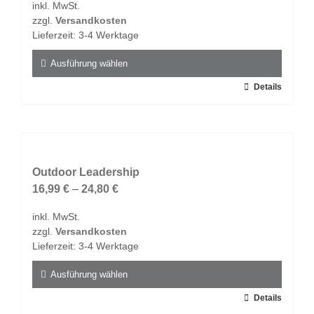
inkl. MwSt.
können
zzgl.
Versandkosten
auf
Lieferzeit:
3-4 Werktage
der
Produktseite
Ausführung wählen
gewählt
Dieses
Details
werden
Produkt
weist
mehrere
Varianten
auf.
Outdoor Leadership
Die
16,99
€
–
24,80
€
Optionen
inkl. MwSt.
können
zzgl.
Versandkosten
auf
Lieferzeit:
3-4 Werktage
der
Produktseite
Ausführung wählen
gewählt
Dieses
Details
werden