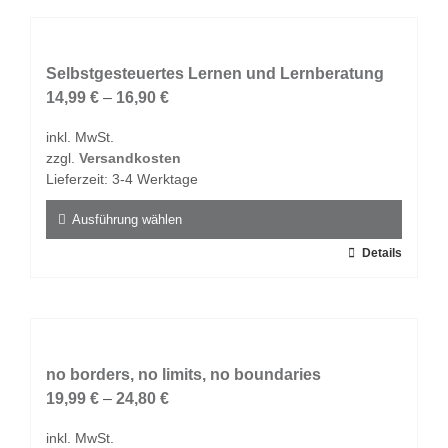
weist
mehrere
Varianten
auf.
Selbstgesteuertes Lernen und Lernberatung
Die
14,99
€
–
16,90
€
Optionen
inkl. MwSt.
können
zzgl.
Versandkosten
auf
Lieferzeit:
3-4 Werktage
der
Produktseite
Ausführung wählen
gewählt
Dieses
Details
werden
Produkt
weist
mehrere
Varianten
auf.
no borders, no limits, no boundaries
Die
19,99
€
–
24,80
€
Optionen
inkl. MwSt.
können