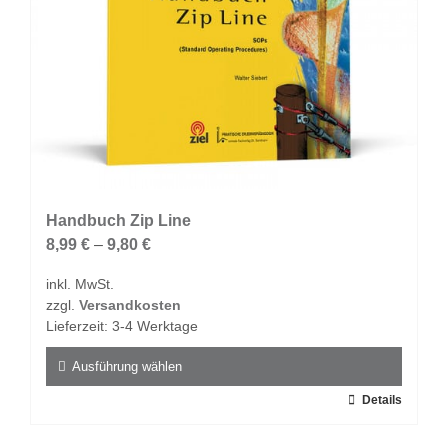
Produktseite
gewählt
werden
Handbuch Zip Line
8,99
€
–
9,80
€
inkl. MwSt.
zzgl.
Versandkosten
Lieferzeit:
3-4 Werktage
Ausführung wählen
Dieses
Details
Produkt