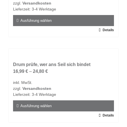
zzgl.
Versandkosten
auf
Lieferzeit:
3-4 Werktage
der
Produktseite
Ausführung wählen
gewählt
Dieses
Details
werden
Produkt
weist
mehrere
Varianten
auf.
Drum prüfe, wer ans Seil sich bindet
Die
16,99
€
–
24,80
€
Optionen
inkl. MwSt.
können
zzgl.
Versandkosten
auf
Lieferzeit:
3-4 Werktage
der
Produktseite
Ausführung wählen
gewählt
Dieses
Details
werden
Produkt