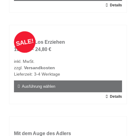
gewählt
Dieses
Details
werden
Produkt
weist
mehrere
Varianten
SALE!
auf.
Grenzen Los Erziehen
Die
15,00
€
–
24,80
€
Optionen
inkl. MwSt.
können
zzgl.
Versandkosten
auf
Lieferzeit:
3-4 Werktage
der
Produktseite
Ausführung wählen
gewählt
Dieses
Details
werden
Produkt
weist
mehrere
Varianten
auf.
Mit dem Auge des Adlers