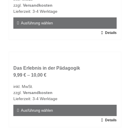
können
zzgl.
Versandkosten
auf
Lieferzeit:
3-4 Werktage
der
Produktseite
Ausführung wählen
gewählt
Dieses
Details
werden
Produkt
weist
mehrere
Varianten
auf.
Das Erlebnis in der Pädagogik
Die
9,99
€
–
10,00
€
Optionen
inkl. MwSt.
können
zzgl.
Versandkosten
auf
Lieferzeit:
3-4 Werktage
der
Produktseite
Ausführung wählen
gewählt
Dieses
Details
werden
Produkt