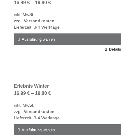
Die
16,99
€
–
19,80
€
Optionen
inkl. MwSt.
können
zzgl.
Versandkosten
auf
Lieferzeit:
3-4 Werktage
der
Produktseite
Ausführung wählen
gewählt
Dieses
Details
werden
Produkt
weist
mehrere
Varianten
auf.
Erlebnis Winter
Die
16,99
€
–
19,80
€
Optionen
inkl. MwSt.
können
zzgl.
Versandkosten
auf
Lieferzeit:
3-4 Werktage
der
Produktseite
Ausführung wählen