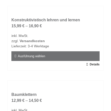
weist
mehrere
Varianten
auf.
Konstruktivistisch lehren und lernen
Die
15,99
€
–
16,90
€
Optionen
inkl. MwSt.
können
zzgl.
Versandkosten
auf
Lieferzeit:
3-4 Werktage
der
Produktseite
Ausführung wählen
gewählt
Dieses
Details
werden
Produkt
weist
mehrere
Varianten
auf.
Baumklettern
Die
12,99
€
–
14,50
€
Optionen
inkl. MwSt.