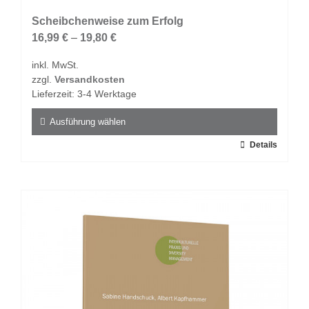
Scheibchenweise zum Erfolg
16,99
€
–
19,80
€
inkl. MwSt.
zzgl.
Versandkosten
Lieferzeit:
3-4 Werktage
Ausführung wählen
Dieses
Details
Produkt
weist
mehrere
Varianten
auf.
Die
Optionen
können
auf