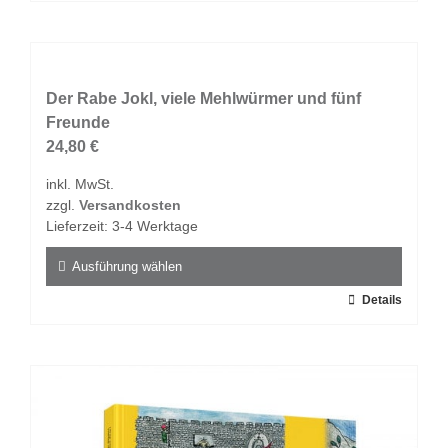
Produkt
weist
mehrere
Varianten
auf.
Der Rabe Jokl, viele Mehlwürmer und fünf
Die
Freunde
Optionen
24,80
€
können
inkl. MwSt.
auf
zzgl.
Versandkosten
der
Lieferzeit:
3-4 Werktage
Produktseite
gewählt
Ausführung wählen
werden
Dieses
Details
Produkt
weist
mehrere
Varianten
auf.
Die