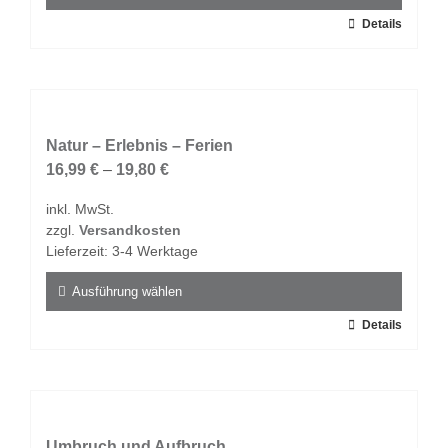
gewählt
Dieses
Details
werden
Produkt
weist
mehrere
Varianten
auf.
Natur – Erlebnis – Ferien
Die
16,99
€
–
19,80
€
Optionen
inkl. MwSt.
können
zzgl.
Versandkosten
auf
Lieferzeit:
3-4 Werktage
der
Produktseite
Ausführung wählen
gewählt
Dieses
Details
werden
Produkt
weist
mehrere
Varianten
auf.
Umbruch und Aufbruch