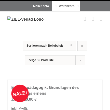
Zum
Mein Konto
Warenkorb
Inhalt
springen
Sortieren nach
Beliebtheit
Zeige
36 Produkte
Erlebnispädagogik: Grundlagen des
SALE!
Erfahrungslernens
Ursprünglicher
Aktueller
10,00
€
21,50
€
Preis
Preis
inkl. MwSt.