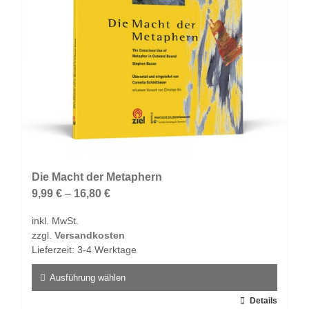
der
Produktseite
gewählt
werden
Die Macht der Metaphern
9,99
€
–
16,80
€
inkl. MwSt.
zzgl.
Versandkosten
Lieferzeit:
3-4 Werktage
Ausführung wählen
Dieses
Details