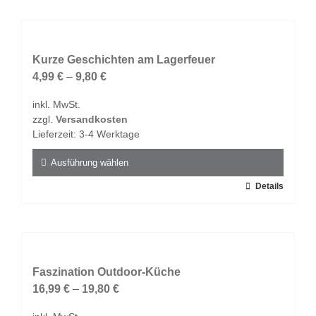
Kurze Geschichten am Lagerfeuer
4,99
€
–
9,80
€
inkl. MwSt.
zzgl.
Versandkosten
Lieferzeit:
3-4 Werktage
Ausführung wählen
Dieses
Details
Produkt
weist
mehrere
Varianten
auf.
Faszination Outdoor-Küche
Die
16,99
€
–
19,80
€
Optionen