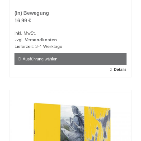
Varianten
auf.
(In) Bewegung
Die
16,99
€
Optionen
inkl. MwSt.
können
zzgl.
Versandkosten
auf
Lieferzeit:
3-4 Werktage
der
Produktseite
Ausführung wählen
gewählt
Dieses
Details
werden
Produkt
weist
mehrere
Varianten
auf.
Die
Optionen
können
auf