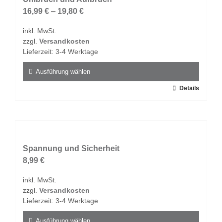
Die
16,99
€
–
19,80
€
Optionen
inkl. MwSt.
können
zzgl.
Versandkosten
auf
Lieferzeit:
3-4 Werktage
der
Produktseite
Ausführung wählen
gewählt
Dieses
Details
werden
Produkt
weist
mehrere
Varianten
auf.
Spannung und Sicherheit
Die
8,99
€
Optionen
inkl. MwSt.
können
zzgl.
Versandkosten
auf
Lieferzeit:
3-4 Werktage
der
Produktseite
Ausführung wählen