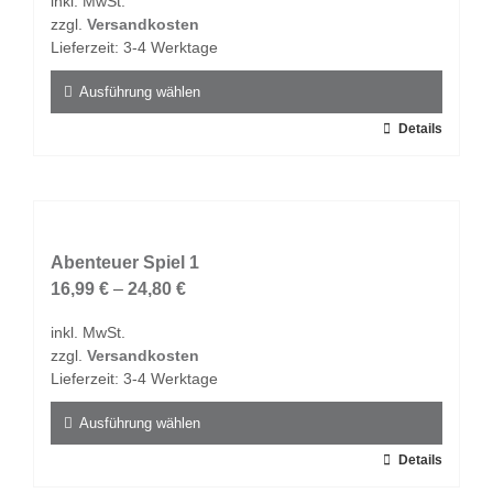
inkl. MwSt.
können
zzgl.
Versandkosten
auf
Lieferzeit:
3-4 Werktage
der
Produktseite
Ausführung wählen
gewählt
Dieses
Details
werden
Produkt
weist
mehrere
Varianten
auf.
Abenteuer Spiel 1
Die
16,99
€
–
24,80
€
Optionen
inkl. MwSt.
können
zzgl.
Versandkosten
auf
Lieferzeit:
3-4 Werktage
der
Produktseite
Ausführung wählen
gewählt
Dieses
Details
werden
Produkt