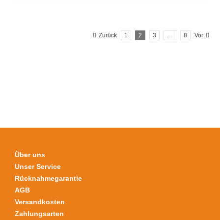
Produkt
weist
mehrere
Zurück
1
2
3
…
8
Vor
Varianten
auf.
Die
Optionen
können
auf
der
Produktseite
gewählt
werden
Über uns
Unser Service
Rücknahmegarantie
AGB
Versandkosten
Zahlungsarten