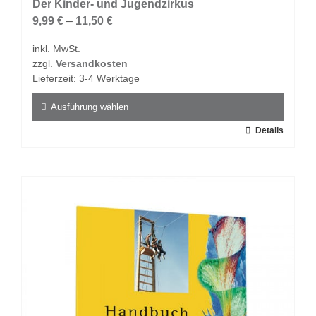
auf.
Der Kinder- und Jugendzirkus
Die
9,99
€
–
11,50
€
Optionen
inkl. MwSt.
können
zzgl.
Versandkosten
auf
Lieferzeit:
3-4 Werktage
der
Produktseite
Ausführung wählen
gewählt
Dieses
Details
werden
Produkt
weist
mehrere
Varianten
auf.
Die
Optionen
können
auf
der