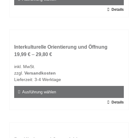
gewählt
Dieses
Details
werden
Produkt
weist
mehrere
Varianten
auf.
Interkulturelle Orientierung und Öffnung
Die
19,99
€
–
29,80
€
Optionen
inkl. MwSt.
können
zzgl.
Versandkosten
auf
Lieferzeit:
3-4 Werktage
der
Produktseite
Ausführung wählen
gewählt
Dieses
Details
werden
Produkt
weist
mehrere
Varianten