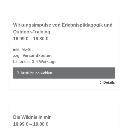
weist
mehrere
Varianten
auf.
Wirkungsimpulse von Erlebnispädagogik und
Die
Outdoor-Training
Optionen
16,99
€
–
19,80
€
können
inkl. MwSt.
auf
zzgl.
Versandkosten
der
Lieferzeit:
3-4 Werktage
Produktseite
gewählt
Ausführung wählen
werden
Dieses
Details
Produkt
weist
mehrere
Varianten
auf.
Die Wildnis in mir
Die
16,99
€
–
19,80
€