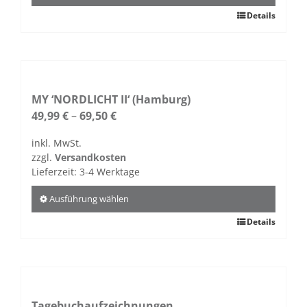
gewählt
Dieses
Details
werden
Produkt
weist
mehrere
Varianten
auf.
MY ‘NORDLICHT II‘ (Hamburg)
Die
49,99
€
–
69,50
€
Optionen
inkl. MwSt.
können
zzgl.
Versandkosten
auf
Lieferzeit:
3-4 Werktage
der
Produktseite
Ausführung wählen
gewählt
Dieses
Details
werden
Produkt
weist
mehrere
Varianten
auf.
Tagebuchaufzeichnungen