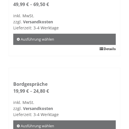
Die
49,99
€
–
69,50
€
Optionen
inkl. MwSt.
können
zzgl.
Versandkosten
auf
Lieferzeit:
3-4 Werktage
der
Produktseite
Ausführung wählen
gewählt
Dieses
Details
werden
Produkt
weist
mehrere
Varianten
auf.
Bordgespräche
Die
19,99
€
–
24,80
€
Optionen
inkl. MwSt.
können
zzgl.
Versandkosten
auf
Lieferzeit:
3-4 Werktage
der
Produktseite
Ausführung wählen