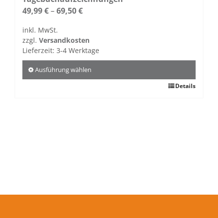
Die
49,99
€
–
69,50
€
Optionen
inkl. MwSt.
können
zzgl.
Versandkosten
auf
Lieferzeit:
3-4 Werktage
der
Produktseite
Ausführung wählen
gewählt
Dieses
Details
werden
Produkt
weist
mehrere
Varianten
auf.
Die
Optionen
können
auf
der
Produktseite