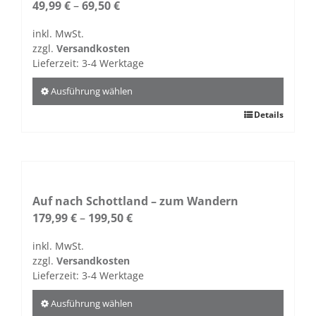
Die
49,99
€
–
69,50
€
Optionen
inkl. MwSt.
können
zzgl.
Versandkosten
auf
Lieferzeit:
3-4 Werktage
der
Produktseite
Ausführung wählen
gewählt
Dieses
Details
werden
Produkt
weist
mehrere
Varianten
auf.
Auf nach Schottland – zum Wandern
Die
179,99
€
–
199,50
€
Optionen
inkl. MwSt.
können
zzgl.
Versandkosten
auf
Lieferzeit:
3-4 Werktage
der
Produktseite
Ausführung wählen