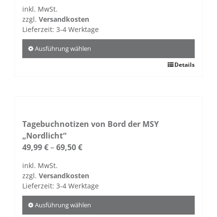
inkl. MwSt.
zzgl.
Versandkosten
Lieferzeit:
3-4 Werktage
Ausführung wählen
Dieses
Details
Produkt
weist
mehrere
Varianten
auf.
Tagebuchnotizen von Bord der MSY
Die
„Nordlicht“
Optionen
49,99
€
–
69,50
€
können
inkl. MwSt.
auf
zzgl.
Versandkosten
der
Lieferzeit:
3-4 Werktage
Produktseite
gewählt
Ausführung wählen