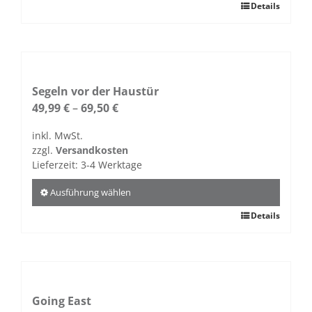
werden
Dieses
Details
Produkt
weist
mehrere
Varianten
auf.
Segeln vor der Haustür
Die
49,99
€
–
69,50
€
Optionen
inkl. MwSt.
können
zzgl.
Versandkosten
auf
Lieferzeit:
3-4 Werktage
der
Produktseite
Ausführung wählen
gewählt
Dieses
Details
werden
Produkt
weist
mehrere
Varianten
auf.
Going East