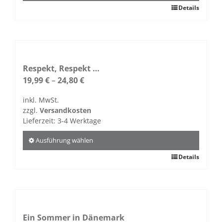
gewählt
Dieses
Details
werden
Produkt
weist
mehrere
Varianten
auf.
Respekt, Respekt …
Die
19,99
€
–
24,80
€
Optionen
inkl. MwSt.
können
zzgl.
Versandkosten
auf
Lieferzeit:
3-4 Werktage
der
Produktseite
Ausführung wählen
gewählt
Dieses
Details
werden
Produkt
weist
mehrere
Varianten
auf.
Ein Sommer in Dänemark