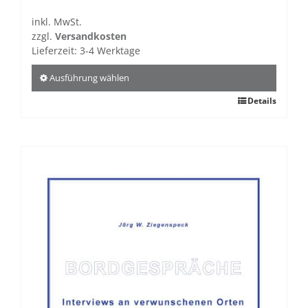
inkl. MwSt.
zzgl.
Versandkosten
Lieferzeit:
3-4 Werktage
Ausführung wählen
Dieses
Details
Produkt
weist
mehrere
Varianten
auf.
Die
Optionen
können
auf
der
Produktseite
gewählt