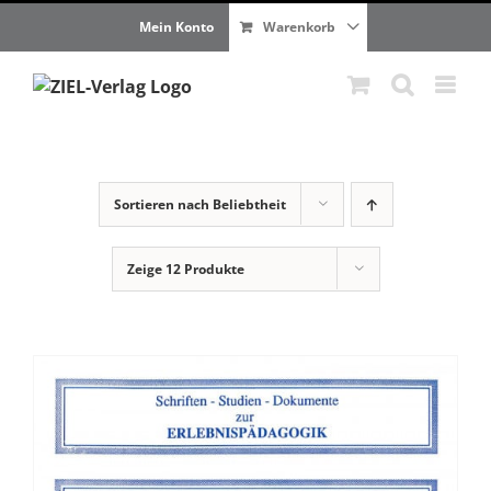
Zum
Mein Konto
Warenkorb
Inhalt
springen
Sortieren nach
Beliebtheit
Zeige
12 Produkte