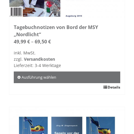
der
Produktseite
gewählt
werden
Tagebuchnotizen von Bord der MSY
„Nordlicht“
49,99
€
–
69,50
€
inkl. MwSt.
zzgl.
Versandkosten
Lieferzeit:
3-4 Werktage
Ausführung wählen
Dieses
Details
Produkt
weist
mehrere
Varianten
auf.
Die