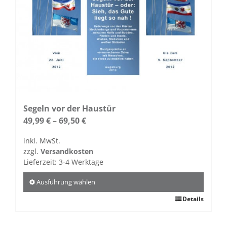
Optionen
können
auf
der
Produktseite
gewählt
werden
Segeln vor der Haustür
49,99
€
–
69,50
€
inkl. MwSt.
zzgl.
Versandkosten
Lieferzeit:
3-4 Werktage
Ausführung wählen
Dieses
Details
Produkt
weist