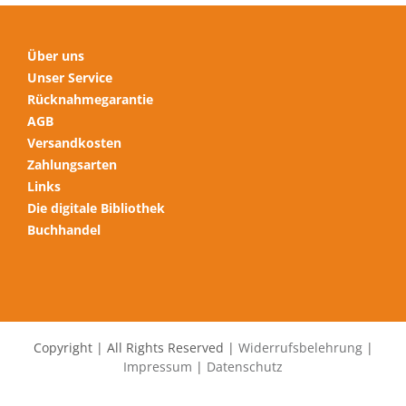
auf
der
Produktseite
Über uns
gewählt
Unser Service
werden
Rücknahmegarantie
AGB
Versandkosten
Zahlungsarten
Links
Die digitale Bibliothek
Buchhandel
Copyright | All Rights Reserved |
Widerrufsbelehrung
|
Impressum
|
Datenschutz