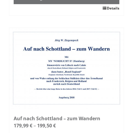
Dieses
Details
Produkt
weist
mehrere
Varianten
auf.
Die
Optionen
können
auf
der
Produktseite
gewählt
werden
Auf nach Schottland – zum Wandern
179,99
€
–
199,50
€