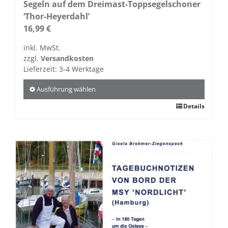
Segeln auf dem Dreimast-Toppsegelschoner
‘Thor-Heyerdahl’
16,99
€
inkl. MwSt.
zzgl.
Versandkosten
Lieferzeit:
3-4 Werktage
Ausführung wählen
Dieses
Details
Produkt
weist
mehrere
Varianten
auf.
Die
Optionen
können
auf