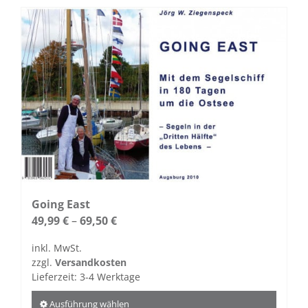
mehrere
Varianten
auf.
Die
Optionen
können
auf
der
Produktseite
gewählt
werden
Going East
49,99
€
–
69,50
€
inkl. MwSt.
zzgl.
Versandkosten
Lieferzeit:
3-4 Werktage
Ausführung wählen