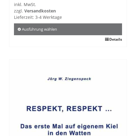
inkl. MwSt.
zzgl.
Versandkosten
Lieferzeit:
3-4 Werktage
Ausführung wählen
Dieses
Details
Produkt
weist
mehrere
Varianten
auf.
Die
Optionen
können
auf
der
Produktseite
gewählt
werden