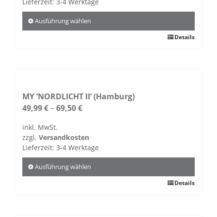
Lieferzeit:
3-4 Werktage
Ausführung wählen
Dieses
Details
Produkt
weist
mehrere
Varianten
auf.
MY ‘NORDLICHT II‘ (Hamburg)
Die
49,99
€
–
69,50
€
Optionen
inkl. MwSt.
können
zzgl.
Versandkosten
auf
Lieferzeit:
3-4 Werktage
der
Produktseite
Ausführung wählen
gewählt
Dieses
Details
werden
Produkt
weist