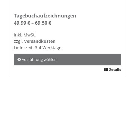
mehrere
Varianten
auf.
Tagebuchaufzeichnungen
Die
49,99
€
–
69,50
€
Optionen
inkl. MwSt.
können
zzgl.
Versandkosten
auf
Lieferzeit:
3-4 Werktage
der
Produktseite
Ausführung wählen
gewählt
Dieses
Details
werden
Produkt
weist
mehrere
Varianten
auf.
Die
Optionen
können