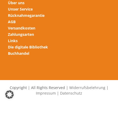
Über uns
Unser Service
Rücknahmegarantie
AGB
Versandkosten
Zahlungsarten
Links
Die digitale Bibliothek
Buchhandel
Copyright | All Rights Reserved |
Widerrufsbelehrung
|
Impressum
|
Datenschutz
Alle Preise inkl. der gesetzlichen MwSt.