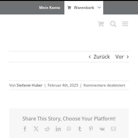
Zum
Mein Konto
Warenkorb
Inhalt
springen
Zurück
Vor
für
Von
Stefanie Huber
|
Februar 4th, 2025
|
Kommentare deaktiviert
Share This Story, Choose Your Platform!
Facebook
X
Reddit
LinkedIn
WhatsApp
Tumblr
Pinterest
Vk
E-
Mail