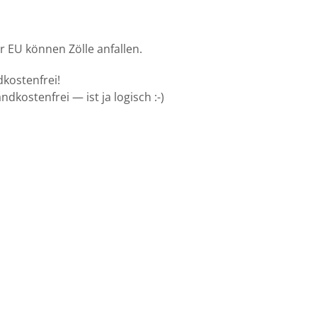
er EU kön­nen Zölle anfallen.
dkostenfrei!
nd­kosten­frei — ist ja logisch :-)