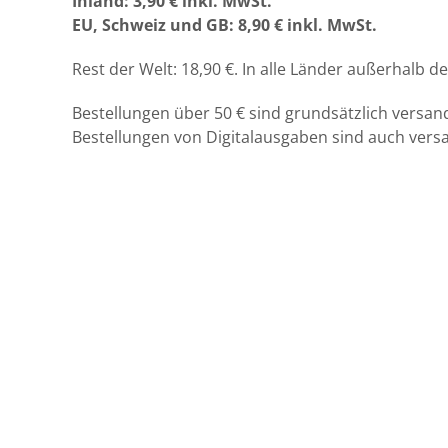
Inland: 3,90 € inkl. MwSt.
EU, Schweiz und GB: 8,90 € inkl. MwSt.
Rest der Welt: 18,90 €. In alle Län­der außer­halb d
Bestel­lun­gen über 50 € sind grund­sät­zlich versan
Bestel­lun­gen von Dig­i­ta­laus­gaben sind auch ver­sa