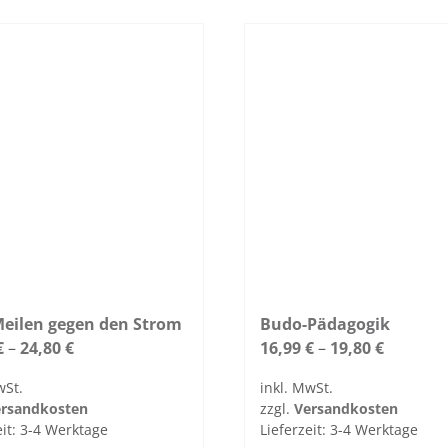
dukt
duk­
weist
t­
re
mehrere
seite
Vari­
t
gewählt
anten
n
werden
auf.
Die
Optio­
nen
kön­
nen
auf
der
Pro­
Meilen gegen den Strom
Budo-Pädagogik
duk­
€
–
24,80
€
16,99
€
–
19,80
€
t­
wSt.
inkl. MwSt.
seite
r­sand­kosten
zzgl.
Ver­sand­kosten
t
gewählt
eit:
3-4 Werk­tage
Lieferzeit:
3-4 Werk­tage
n
werden