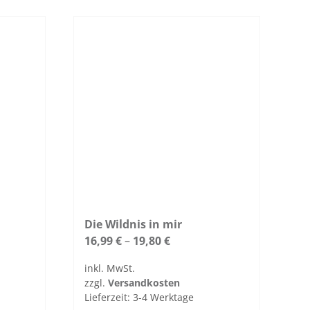
dukt
duk­
weist
t­
mehrere
seite
Vari­
gewählt
anten
werden
auf.
Die
Optio­
nen
kön­
nen
auf
der
Pro­
Die Wildnis in mir
duk­
16,99
€
–
19,80
€
t­
inkl. MwSt.
seite
zzgl.
Ver­sand­kosten
gewählt
Lieferzeit:
3-4 Werk­tage
werden