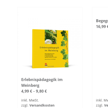
Bege
16,99
Erlebnispädagogik im
Weinberg
4,99
€
–
9,80
€
inkl. MwSt.
inkl. M
zzgl.
Ver­sand­kosten
zzgl.
Ve