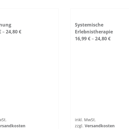
gnung
Systemische
€
–
24,80
€
Erlebnistherapie
16,99
€
–
24,80
€
wSt.
inkl. MwSt.
r­sand­kosten
zzgl.
Ver­sand­kosten