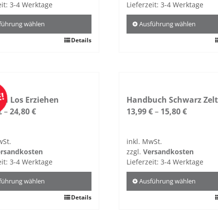
eit:
3-4 Werk­tage
Lieferzeit:
3-4 Werk­tage
­führung wählen
Aus­führung wählen
Details
Dieses
Pro­
dukt
weist
re
mehrere
!
en Los Erziehen
Vari­
Handbuch Schwarz Zel
€
–
24,80
€
anten
13,99
€
–
15,80
€
auf.
Die
wSt.
inkl. MwSt.
Optio­
r­sand­kosten
zzgl.
Ver­sand­kosten
nen
eit:
3-4 Werk­tage
Lieferzeit:
3-4 Werk­tage
kön­
nen
­führung wählen
Aus­führung wählen
auf
Details
Dieses
der
Pro­
Pro­