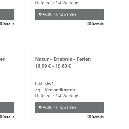
Lieferzeit:
3-4 Werk­tage
Aus­führung wählen
Details
Dieses
Details
Pro­
dukt
weist
mehrere
ten
Vari­
Natur – Erlebnis – Ferien
anten
16,99
€
–
19,80
€
auf.
Die
inkl. MwSt.
Optio­
zzgl.
Ver­sand­kosten
nen
Lieferzeit:
3-4 Werk­tage
kön­
nen
Aus­führung wählen
auf
Details
Dieses
Details
der
Pro­
Pro­