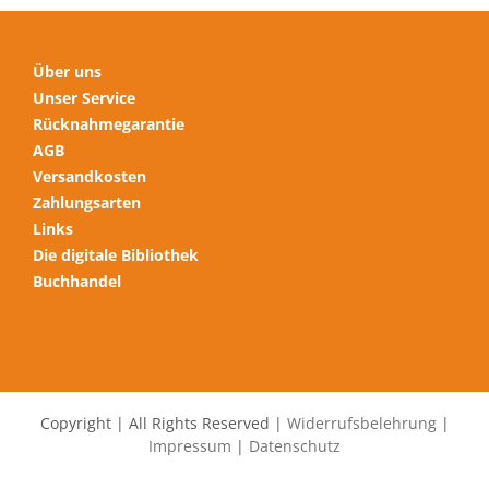
werden
Über uns
Unser Service
Rücknahmegarantie
AGB
Versandkosten
Zahlungsarten
Links
Die digitale Bibliothek
Buchhandel
Copyright | All Rights Reserved |
Widerrufsbelehrung
|
Impressum
|
Datenschutz