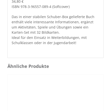
34,80 €
ISBN 978-3-96557-089-4 (Soft­cov­er)
Das in ein­er sta­bilen Schu­ber-Box gelieferte Buch
enthält viele inter­es­sante Infor­ma­tio­nen, ergänzt
um Aktiv­itäten, Spiele und Übun­gen sowie ein
Karten-Set mit 32 Bildkarten.
Ide­al für den Ein­satz in Weit­er­bil­dun­gen, mit
Schulk­lassen oder in der Jugendarbeit!
Ähnliche Produkte