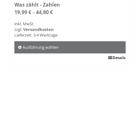
Was zählt - Zahlen
19,99
€
44,80
€
–
inkl. MwSt.
zzgl.
Versandkosten
Lieferzeit:
3-4 Werktage
Ausführung wählen
Dieses
Details
Produkt
weist
mehrere
Varianten
auf.
Die
Optionen
können
auf
der
Produktseite
gewählt