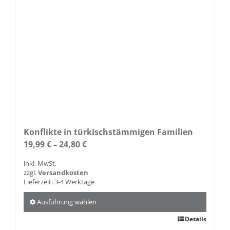
Produktseite
gewählt
werden
Konflikte in türkischstämmigen Familien
19,99
€
24,80
€
–
inkl. MwSt.
zzgl.
Versandkosten
Lieferzeit:
3-4 Werktage
Ausführung wählen
Dieses
Details