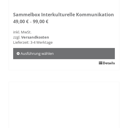
Sammelbox Interkulturelle Kommunikation
49,00
€
99,00
€
–
inkl. MwSt.
zzgl.
Versandkosten
Lieferzeit:
3-4 Werktage
Ausführung wählen
Dieses
Details
Produkt
weist
mehrere
Varianten
auf.
Die
Optionen
können
auf
der