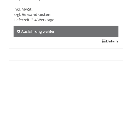
inkl. MwSt.
zzgl.
Versandkosten
Lieferzeit:
3-4 Werktage
Ausführung wählen
Dieses
Details
Produkt
weist
mehrere
Varianten
auf.
Die
Optionen
können
auf
der
Produktseite
gewählt
werden