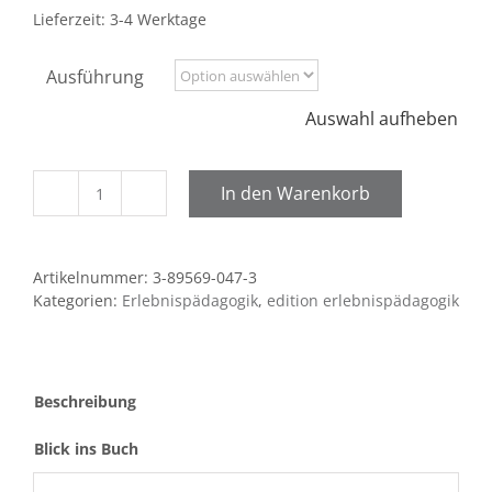
Lieferzeit:
3-4 Werktage
Ausführung
Auswahl aufheben
In den Warenkorb
Lernen
unter
Wasser
Artikelnummer:
3-89569-047-3
Menge
Kategorien:
Erlebnispädagogik
,
edition erlebnispädagogik
Beschreibung
Blick ins Buch