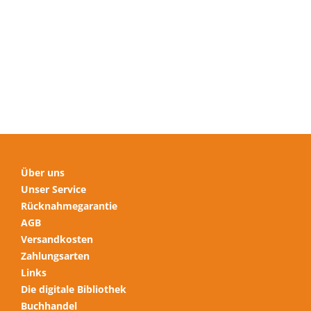
Varianten
auf.
Die
Optionen
können
auf
der
Produktseite
gewählt
werden
Über uns
Unser Service
Rücknahmegarantie
AGB
Versandkosten
Zahlungsarten
Links
Die digitale Bibliothek
Buchhandel