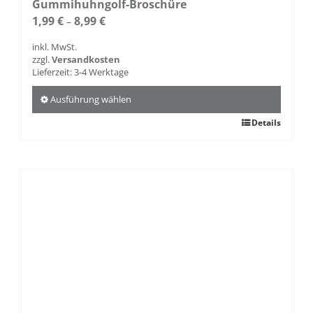
Gummihuhngolf-Broschüre
1,99
€
8,99
€
–
inkl. MwSt.
zzgl.
Versandkosten
Lieferzeit:
3-4 Werktage
Ausführung wählen
Dieses
Details
Produkt
weist
mehrere
Varianten
auf.
Die
Optionen
können
auf
der
Produktseite
gewählt