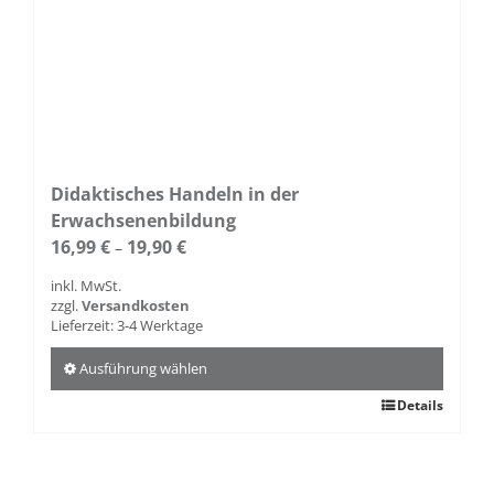
Didaktisches Handeln in der
Erwachsenenbildung
16,99
€
19,90
€
–
inkl. MwSt.
zzgl.
Versandkosten
Lieferzeit:
3-4 Werktage
Ausführung wählen
Dieses
Details
Produkt
weist
mehrere