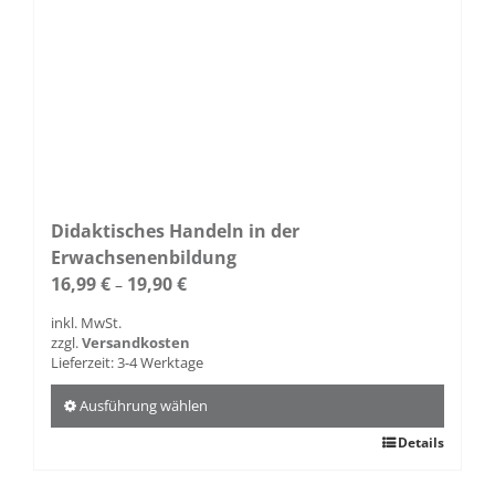
Didaktisches Handeln in der
Erwachsenenbildung
16,99
€
19,90
€
–
inkl. MwSt.
zzgl.
Versandkosten
Lieferzeit:
3-4 Werktage
Ausführung wählen
Dieses
Details
Produkt
weist