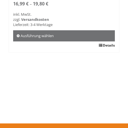
16,99
€
19,80
€
–
inkl. MwSt.
zzgl.
Versandkosten
Lieferzeit:
3-4 Werktage
Ausführung wählen
Dieses
Details
Produkt
weist
mehrere
Varianten
auf.
Die
Optionen
können
auf
der
Produktseite
gewählt
werden