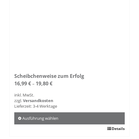
Scheibchenweise zum Erfolg
16,99
€
19,80
€
–
inkl. MwSt.
zzgl.
Versandkosten
Lieferzeit:
3-4 Werktage
Ausführung wählen
Dieses
Details
Produkt