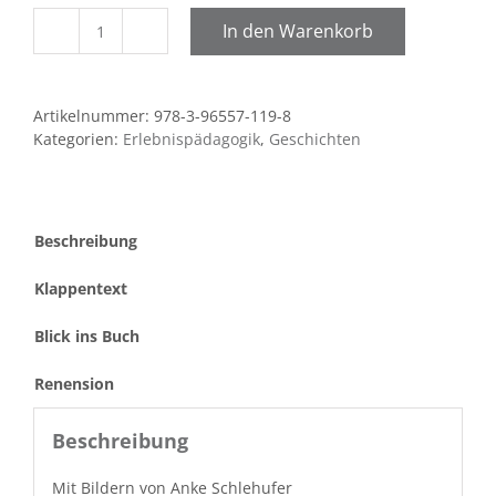
In den Warenkorb
Der
Rabe
Jokl,
Artikelnummer:
978-3-96557-119-8
viele
Kategorien:
Erlebnispädagogik
,
Geschichten
Mehlwürmer
und
fünf
Freunde
Beschreibung
Menge
Klappentext
Blick ins Buch
Renension
Beschreibung
Mit Bildern von Anke Schlehufer