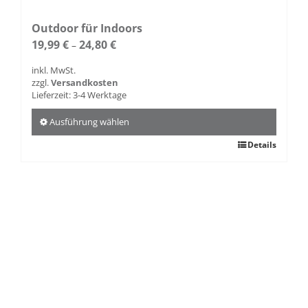
Outdoor für Indoors
19,99
€
24,80
€
–
inkl. MwSt.
zzgl.
Versandkosten
Lieferzeit:
3-4 Werktage
Ausführung wählen
Dieses
Details
Produkt
weist
mehrere
Varianten
auf.
Die
Optionen
können
auf
der
Produktseite