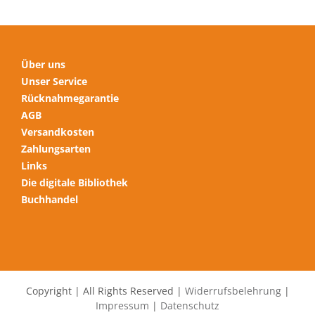
gewählt
werden
Über uns
Unser Service
Rücknahmegarantie
AGB
Versandkosten
Zahlungsarten
Links
Die digitale Bibliothek
Buchhandel
Copyright | All Rights Reserved |
Widerrufsbelehrung
|
Impressum
|
Datenschutz