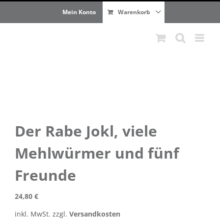
Zum
Mein Konto
Warenkorb
Inhalt
springen
Der Rabe Jokl, viele
Mehlwürmer und fünf
Freunde
24,80
€
inkl. MwSt.
zzgl.
Versandkosten