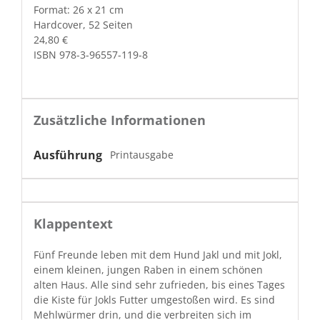
For­mat: 26 x 21 cm
Hard­cov­er, 52 Seiten
24,80 €
ISBN 978-3-96557-119-8
Zusätzliche Informationen
Ausführung
Printausgabe
Klappentext
Fünf Fre­unde leben mit dem Hund Jakl und mit Jokl,
einem kleinen, jun­gen Raben in einem schö­nen
alten Haus. Alle sind sehr zufrieden, bis eines Tages
die Kiste für Jokls Fut­ter umgestoßen wird. Es sind
Mehlwürmer drin, und die ver­bre­it­en sich im