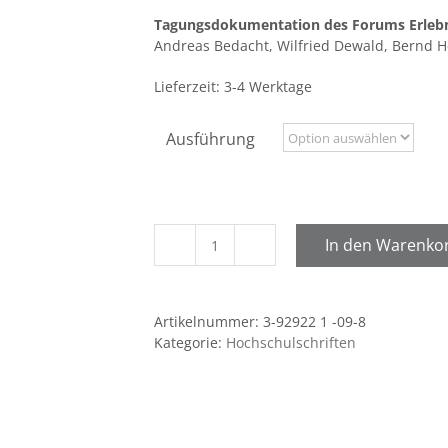
Tagungsdokumentation des Forums Erleb
Andreas Bedacht, Wilfried Dewald, Bernd H
Lieferzeit:
3-4 Werktage
Ausführung
In den Warenko
Erlebnispädagogik:
Mode,
Methode
Artikelnummer:
3-92922 1 -09-8
oder
Kategorie:
Hochschulschriften
mehr?
Menge