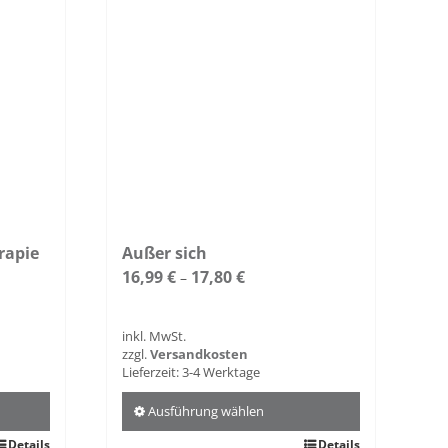
rapie
Außer sich
16,99
€
17,80
€
–
inkl. MwSt.
zzgl.
Versandkosten
Lieferzeit:
3-4 Werktage
Ausführung wählen
Details
Dieses
Details