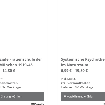
ziale Frauenschule der
Systemische Psychothe
 München 1919–45
im Naturraum
14,80
€
6,99
€
19,80
€
–
–
St.
inkl. MwSt.
rsandkosten
zzgl.
Versandkosten
t:
3-4 Werktage
Lieferzeit:
3-4 Werktage
führung wählen
Ausführung wählen
Details
Dieses