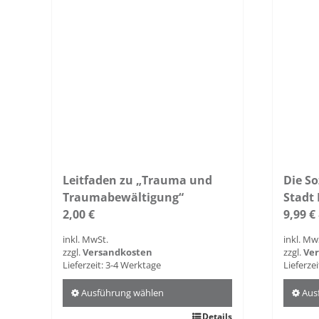
Leitfaden zu „Trauma und
Die So
Traumabewältigung“
Stadt
2,00
€
9,99
€
inkl. MwSt.
inkl. Mw
zzgl.
Versandkosten
zzgl.
Ve
Lieferzeit:
3-4 Werktage
Lieferzei
Ausführung wählen
Aus
Dieses
Details
Dieses