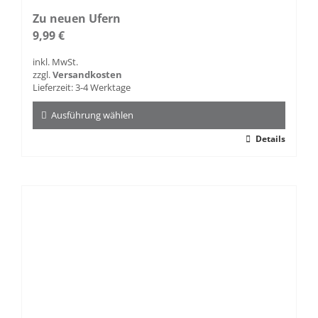
Zu neuen Ufern
9,99
€
inkl. MwSt.
zzgl.
Versandkosten
Lieferzeit:
3-4 Werktage
Ausführung wählen
Dieses
Details
Produkt
weist
mehrere
Varianten
auf.
Die
Optionen
können
auf
der
Produktseite