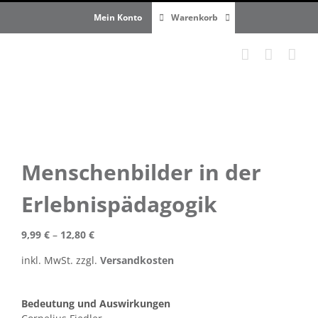
Zum
Mein Konto
Warenkorb
Inhalt
springen
Menschenbilder in der
Erlebnispädagogik
9,99
€
–
12,80
€
inkl. MwSt.
zzgl.
Versandkosten
Bedeutung und Auswirkungen