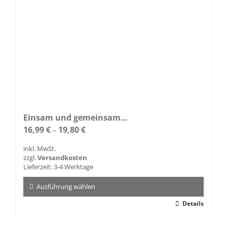
gewählt
werden
Einsam und gemeinsam…
16,99
€
19,80
€
–
inkl. MwSt.
zzgl.
Versandkosten
Lieferzeit:
3-4 Werktage
Ausführung wählen
Dieses
Details
Produkt
weist