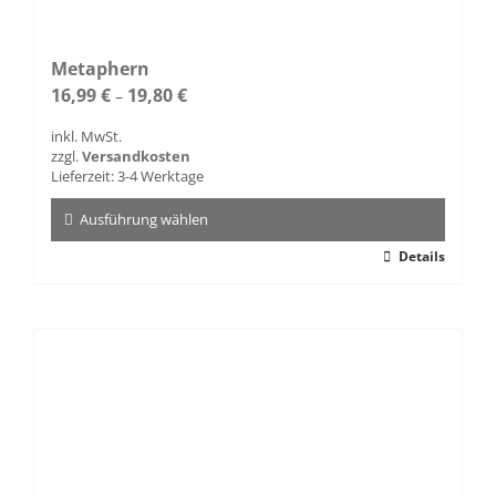
Metaphern
16,99
€
19,80
€
–
inkl. MwSt.
zzgl.
Versandkosten
Lieferzeit:
3-4 Werktage
Ausführung wählen
Dieses
Details
Produkt
weist
mehrere
Varianten
auf.
Die
Optionen
können
auf
der