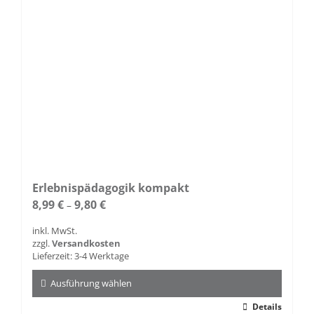
Produktseite
gewählt
werden
Erlebnispädagogik kompakt
8,99
€
9,80
€
–
inkl. MwSt.
zzgl.
Versandkosten
Lieferzeit:
3-4 Werktage
Ausführung wählen
Dieses
Details