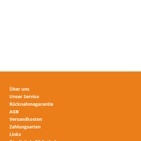
mehrere
Varianten
auf.
Die
Optionen
können
auf
der
Produktseite
gewählt
werden
Über uns
Unser Service
Rücknahmegarantie
AGB
Versandkosten
Zahlungsarten
Links