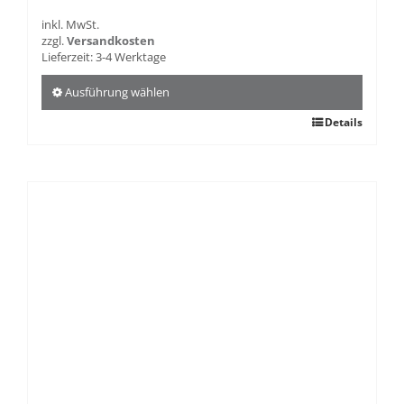
inkl. MwSt.
zzgl.
Versandkosten
Lieferzeit:
3-4 Werktage
Ausführung wählen
Dieses
Details
Produkt
weist
mehrere
Varianten
auf.
Die
Optionen
können
auf
der
Produktseite
gewählt
werden