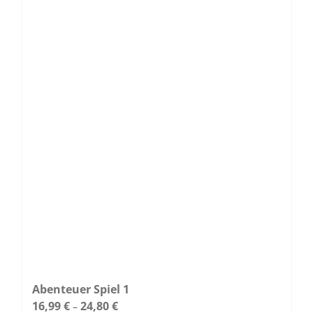
Varianten
auf.
Die
Optionen
können
auf
der
Produktseite
gewählt
werden
Abenteuer Spiel 1
16,99
€
24,80
€
–