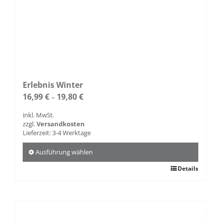
Erlebnis Winter
16,99
€
19,80
€
–
inkl. MwSt.
zzgl.
Versandkosten
Lieferzeit:
3-4 Werktage
Ausführung wählen
Dieses
Details
Produkt
weist
mehrere
Varianten
auf.