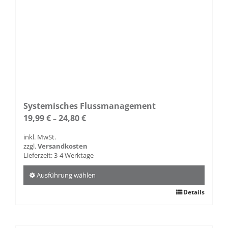
Systemisches Flussmanagement
19,99
€
24,80
€
–
inkl. MwSt.
zzgl.
Versandkosten
Lieferzeit:
3-4 Werktage
Ausführung wählen
Dieses
Details
Produkt
weist
mehrere