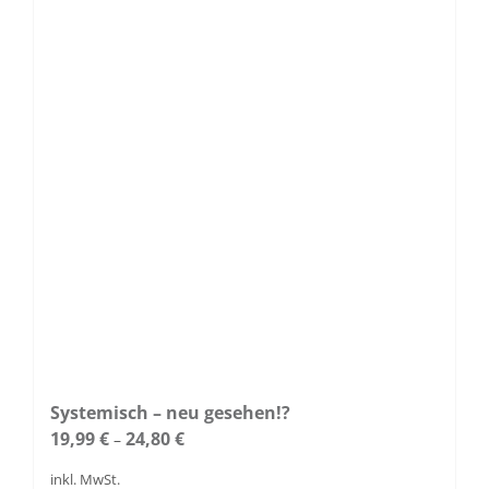
Die
Optionen
können
auf
der
Produktseite
gewählt
werden
Systemisch – neu gesehen!?
19,99
€
24,80
€
–
inkl. MwSt.