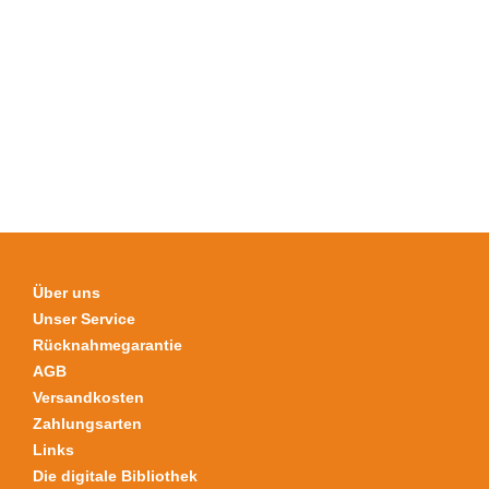
mehrere
Varianten
auf.
Die
Optionen
können
auf
der
Produktseite
gewählt
werden
Über uns
Unser Service
Rücknahmegarantie
AGB
Versandkosten
Zahlungsarten
Links
Die digitale Bibliothek