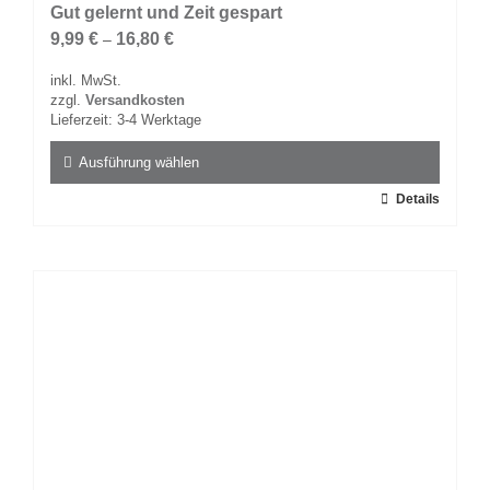
Gut gelernt und Zeit gespart
9,99
€
16,80
€
–
inkl. MwSt.
zzgl.
Versandkosten
Lieferzeit:
3-4 Werktage
Ausführung wählen
Dieses
Details
Produkt
weist
mehrere
Varianten
auf.
Die
Optionen
können
auf
der
Produktseite
gewählt