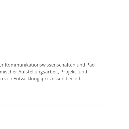
 der Kom­mu­nika­tion­swis­senschaften und Päd­
is­ch­er Auf­stel­lungsar­beit, Pro­jekt- und
t­en von Entwick­lung­sprozessen bei Indi­