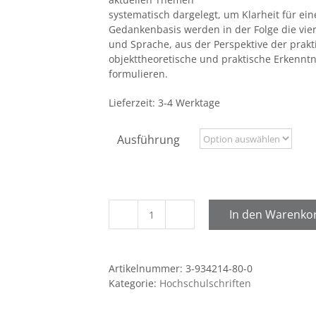
systematisch dargelegt, um Klarheit für ei
Gedankenbasis werden in der Folge die vi
und Sprache, aus der Perspektive der prakt
objekttheoretische und praktische Erkennt
formulieren.
Lieferzeit:
3-4 Werktage
Ausführung
In den Warenko
Bewegung,
Abenteuer,
Natur,
Artikelnummer:
3-934214-80-0
Sprache
Kategorie:
Hochschulschriften
Menge