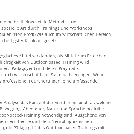
ren eine breit eingesetzte Methode – um
se spezielle Art durch Trainings und Workshops
zialen (Non-Profit) wie auch im wirtschaftlichen Bereich
h heftigster Kritik ausgesetzt.
ogisches Mittel verstanden, als Mittel zum Erreichen
chichtigkeit von Outdoor-based-Training wird
ainer, -Pädagogen) und deren Pragmatik
 durch wissenschaftliche Systematisierungen. Wenn,
s professionell) durchdrungen, eine umfassende
ner Analyse das Konzept der Vierdimensionalität, welches
ewegung, Abenteuer, Natur und Sprache postuliert,
utdoor-based-Training notwendig sind. Ausgehend von
ven Lerntheorie und dem Neurolinguistischen
 („die Pädagogik“) des Outdoor-based-Trainings mit