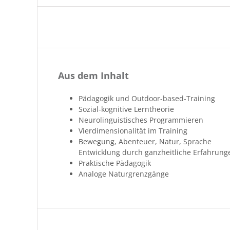
Aus dem Inhalt
Päd­a­gogik und Outdoor-based-Training
Sozial-kog­ni­tive Lerntheorie
Neu­rolin­guis­tis­ches Programmieren
Vierdi­men­sion­al­ität im Training
Bewe­gung, Aben­teuer, Natur, Sprache
Entwick­lung durch ganzheitliche Erfahrung
Prak­tis­che Pädagogik
Analoge Natur­gren­zgänge