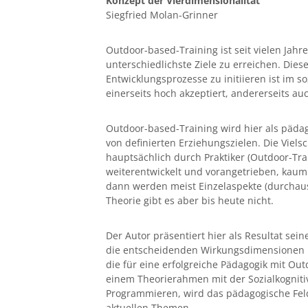
Konzept der Vierdimensionalität
Siegfried Molan-Grinner
Outdoor-based-Training ist seit vielen Jah
unterschiedlichste Ziele zu erreichen. Die
Entwicklungsprozesse zu initiieren ist im so
einerseits hoch akzeptiert, andererseits auc
Outdoor-based-Training wird hier als pädag
von definierten Erziehungszielen. Die Viels
hauptsächlich durch Praktiker (Outdoor-Tr
weiterentwickelt und vorangetrieben, kaum
dann werden meist Einzelaspekte (durchau
Theorie gibt es aber bis heute nicht.
Der Autor präsentiert hier als Resultat sei
die entscheidenden Wirkungsdimensionen B
die für eine erfolgreiche Pädagogik mit O
einem Theorierahmen mit der Sozialkogniti
Programmieren, wird das pädagogische Feld
aktuellen Themen