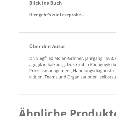
Blick ins Buch
Hier geht’s zur Leseprobe…
Über den Autor
Dr. Siegfried Molan-Grin­ner, Jahrgang 1968, v
a­gogik in Salzburg, Dok­torat in Päd­a­gogik (Sc
Prozess­man­age­ment, Hand­lungs­di­ag­nos­tik,
viduen, Teams und Organ­i­sa­tio­nen, selb­st­
Ähnliche Produkt