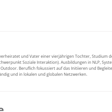
er­heiratet und Vater ein­er vier­jähri­gen Tochter, Studi­um
hw­er­punkt Soziale Inter­ak­tion). Aus­bil­dun­gen in NLP, Sys­tem
 Out­door. Beru­flich fokussiert auf das Ini­ti­ieren und Beglei
ständig und in lokalen und glob­alen Netzwerken.
e