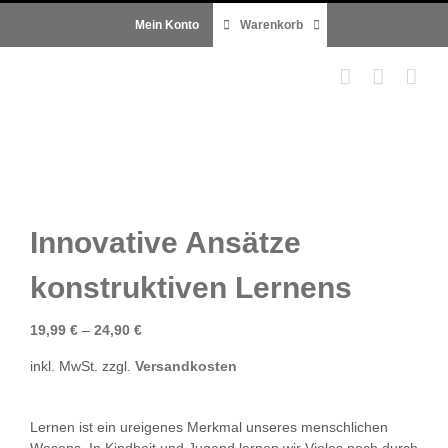
Zum
Mein Konto
Warenkorb
Inhalt
springen
Innovative Ansätze
konstruktiven Lernens
19,99
€
–
24,90
€
inkl. MwSt.
zzgl.
Versandkosten
Lernen ist ein ureigenes Merkmal unseres menschlichen