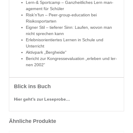
Lern-& Sport­camp – Ganzheitlich­es Lern man­
age­ment für Schüler
Risk’n’fun – Peer-group-edu­ca­tion bei
Risikosportarten
Eign­er Stil – tief­er­er Sinn: Laufen, wovon man
nicht sprechen kann
Erleb­nisori­en­tiertes Ler­nen in Schule und
Unterricht
Aktiv­park „Berghei­de“
Bericht zur Kon­gres­se­val­u­a­tion „erleben und ler­
nen 2002“
Blick ins Buch
Hier geht’s zur Leseprobe…
Ähnliche Produkte