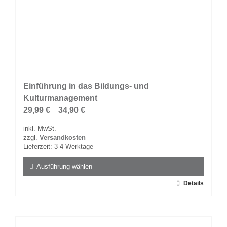
Einführung in das Bildungs- und
Kulturmanagement
29,99
€
34,90
€
–
inkl. MwSt.
zzgl.
Versandkosten
Lieferzeit:
3-4 Werktage
Ausführung wählen
Dieses
Details
Produkt
weist
mehrere
Varianten