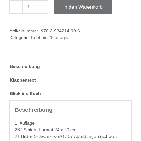
In den Warenkorb
Innovative
Ansätze
konstruktiven
Artikelnummer:
978-3-934214-99-6
Lernens
Kategorie:
Erlebnispädagogik
Menge
Beschreibung
Klappentext
Blick ins Buch
Beschreibung
1. Auflage
267
Seit­en, For­mat 24 x 20 cm
21 Bilder (schwarz-weiß) / 37 Abbil­dun­gen (schwarz-