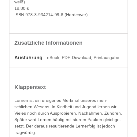
weiß)
19,80 €
ISBN
978-3-934214-99-6
(Hard­cov­er)
Zusätzliche Informationen
Ausführung
eBook, PDF-Download, Printausgabe
Klappentext
Ler­nen ist ein ure­igenes Merk­mal unseres men­
schlichen Wesens. In Kind­heit und Jugend ler­nen wir
Vieles noch durch Aus­pro­bieren, Nachah­men, Zuhören.
Später wird Ler­nen häu­fig mit sturem Pauken gle­ichge­
set­zt. Der daraus resul­tierende Lern­er­folg ist jedoch
fragwürdig.