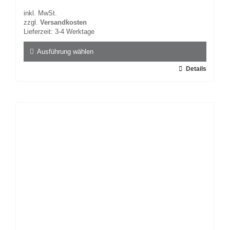
inkl. MwSt.
zzgl.
Versandkosten
Lieferzeit:
3-4 Werktage
Ausführung wählen
Dieses
Details
Produkt
weist
mehrere
Varianten
auf.
Die
Optionen
können
auf
der
Produktseite
gewählt
werden