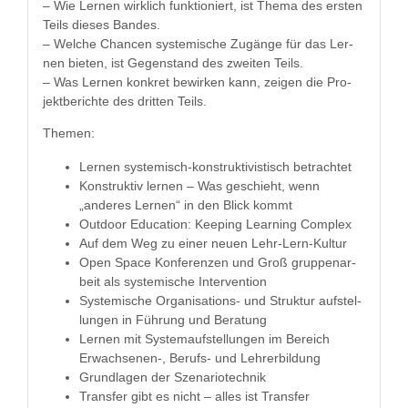
– Wie Ler­nen wirk­lich funk­tion­iert, ist The­ma des ersten
Teils dieses Bandes.
– Welche Chan­cen sys­temis­che Zugänge für das Ler­
nen bieten, ist Gegen­stand des zweit­en Teils.
– Was Ler­nen konkret bewirken kann, zeigen die Pro­
jek­t­berichte des drit­ten Teils.
The­men:
Ler­nen sys­temisch-kon­struk­tivis­tisch betrachtet
Kon­struk­tiv ler­nen – Was geschieht, wenn
„anderes Ler­nen“ in den Blick kommt
Out­door Edu­ca­tion: Keep­ing Learn­ing Complex
Auf dem Weg zu ein­er neuen Lehr-Lern-Kultur
Open Space Kon­feren­zen und Groß grup­pe­nar­
beit als sys­temis­che Intervention
Sys­temis­che Organ­i­sa­tions- und Struk­tur auf­stel­
lun­gen in Führung und Beratung
Ler­nen mit Sys­temauf­stel­lun­gen im Bere­ich
Erwach­se­nen-, Berufs- und Lehrerbildung
Grund­la­gen der Szenariotechnik
Trans­fer gibt es nicht – alles ist Transfer