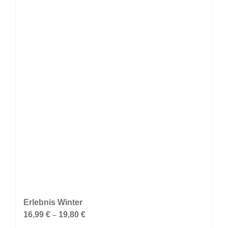
auf.
Die
Optionen
können
auf
der
Produktseite
gewählt
werden
Erlebnis Winter
16,99
€
19,80
€
–