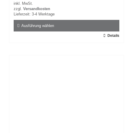
inkl. MwSt.
zzgl.
Versandkosten
Lieferzeit:
3-4 Werktage
Ausführung wählen
Dieses
Details
Produkt
weist
mehrere
Varianten
auf.
Die
Optionen
können
auf
der
Produktseite
gewählt
werden