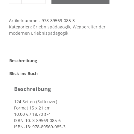
Authentizität
des
Erlebnisses
Artikelnummer:
978-89569-085-3
Menge
Kategorien:
Erlebnispädagogik
,
Wegbereiter der
modernen Erlebnispädagogik
Beschreibung
Blick ins Buch
Beschreibung
124 Seit­en (Soft­cov­er)
For­mat 15 x 21 cm
10,00 € / 18,70 sFr
ISBN-10: 3-89569-085-6
ISBN-13: 978-89569-085-3