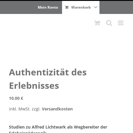
Zum
Mein Konto
Warenkorb
Inhalt
springen
Authentizität des
Erlebnisses
10,00
€
inkl. MwSt.
zzgl.
Versandkosten
Studien zu Alfred Lichtwark als Wegbereiter der