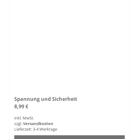
können
auf
der
Produktseite
gewählt
werden
Spannung und Sicherheit
8,99
€
inkl. MwSt.
zzgl.
Versandkosten
Lieferzeit:
3-4 Werktage