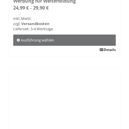
Werbung für Weiterbildung
24,99
€
29,90
€
–
inkl. MwSt.
zzgl.
Versandkosten
Lieferzeit:
3-4 Werktage
Ausführung wählen
Dieses
Details
Produkt
weist
mehrere
Varianten
auf.
Die
Optionen
können
auf
der
Produktseite
gewählt
werden