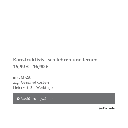
Konstruktivistisch lehren und lernen
15,99
€
16,90
€
–
inkl. MwSt.
zzgl.
Versandkosten
Lieferzeit:
3-4 Werktage
Ausführung wählen
Dieses
Details
Produkt
weist
mehrere