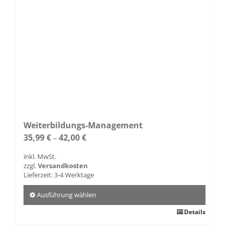
gewählt
werden
Weiterbildungs-Management
35,99
€
42,00
€
–
inkl. MwSt.
zzgl.
Versandkosten
Lieferzeit:
3-4 Werktage
Ausführung wählen
Dieses
Details
Produkt