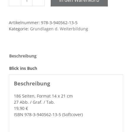
Die
Kinder
der
Artikelnummer:
978-3-940562-13-5
Bildungsexpansion
Kategorie:
Grundlagen d. Weiterbildung
Menge
Beschreibung
Blick ins Buch
Beschreibung
186 Seit­en, For­mat 14 x 21 cm
27 Abb. / Graf. / Tab.
19,90 €
ISBN 978-3-940562-13-5 (Soft­cov­er)