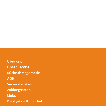
Varianten
auf.
Die
Optionen
können
auf
der
Produktseite
gewählt
werden
Über uns
Unser Service
Rücknahmegarantie
AGB
Versandkosten
Zahlungsarten
Links
Die digitale Bibliothek