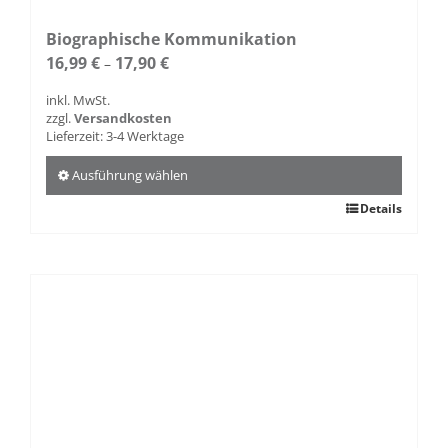
Biographische Kommunikation
16,99
€
17,90
€
–
inkl. MwSt.
zzgl.
Versandkosten
Lieferzeit:
3-4 Werktage
Ausführung wählen
Dieses
Details
Produkt
weist
mehrere
Varianten
auf.
Die
Optionen
können
auf
der
Produktseite