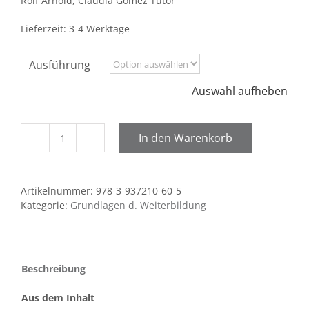
Rolf Arnold, Claudia Gómez Tutor
Lieferzeit:
3-4 Werktage
Ausführung
Auswahl aufheben
In den Warenkorb
Grundlinien
einer
Ermöglichungsdidaktik
Artikelnummer:
978-3-937210-60-5
Menge
Kategorie:
Grundlagen d. Weiterbildung
Beschreibung
Aus dem Inhalt