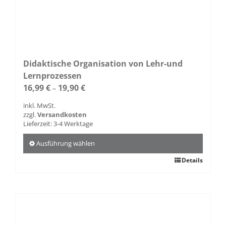
Didaktische Organisation von Lehr-und
Lernprozessen
16,99
€
19,90
€
–
inkl. MwSt.
zzgl.
Versandkosten
Lieferzeit:
3-4 Werktage
Ausführung wählen
Dieses
Details
Produkt
weist
mehrere
Varianten
auf.
Die