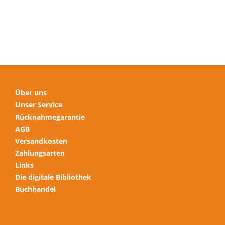
Optionen
können
auf
der
Produktseite
gewählt
werden
Über uns
Unser Service
Rücknahmegarantie
AGB
Versandkosten
Zahlungsarten
Links
Die digitale Bibliothek
Buchhandel