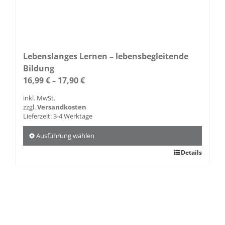
Lebenslanges Lernen – lebensbegleitende
Bildung
16,99
€
17,90
€
–
inkl. MwSt.
zzgl.
Versandkosten
Lieferzeit:
3-4 Werktage
Ausführung wählen
Dieses
Details
Produkt
weist
mehrere
Varianten
auf.
Die