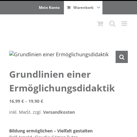
Zum
Mein Konto
Warenkorb
Inhalt
springen
Grundlinien einer
Ermöglichungsdidaktik
16,99
€
–
19,90
€
inkl. MwSt.
zzgl.
Versandkosten
Bildung ermöglichen – Vielfalt gestalten