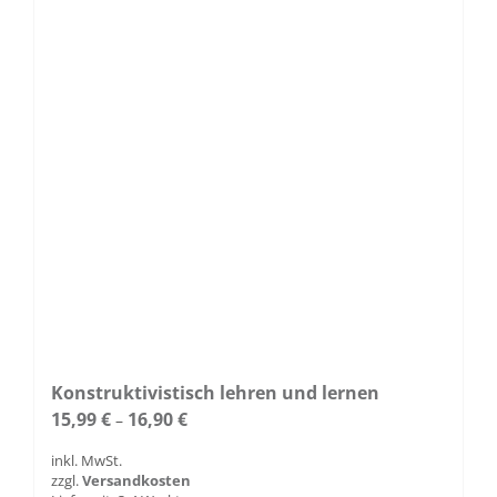
Optionen
können
auf
der
Produktseite
gewählt
werden
Konstruktivistisch lehren und lernen
15,99
€
16,90
€
–
inkl. MwSt.
zzgl.
Versandkosten