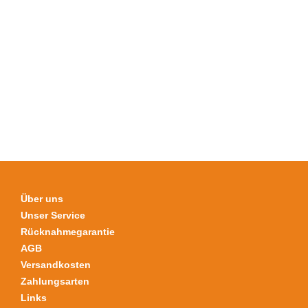
weist
mehrere
Varianten
auf.
Die
Optionen
können
auf
der
Produktseite
gewählt
werden
Über uns
Unser Service
Rücknahmegarantie
AGB
Versandkosten
Zahlungsarten
Links