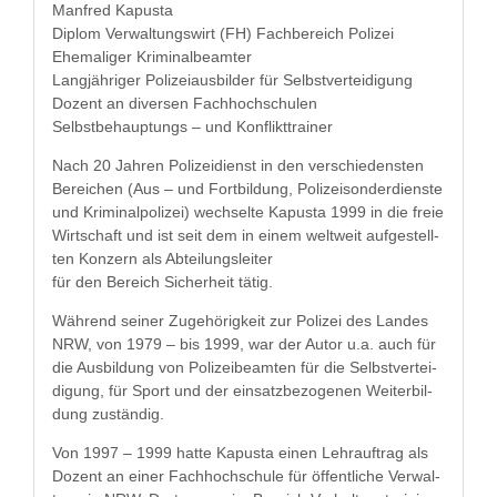
Man­fred Kapusta
Diplom Ver­wal­tungswirt (FH) Fach­bere­ich Polizei
Ehe­ma­liger Kriminalbeamter
Langjähriger Polizeiaus­bilder für Selbstverteidigung
Dozent an diversen Fachhochschulen
Selb­st­be­haup­tungs – und Konflikttrainer
Nach 20 Jahren Polizei­di­enst in den ver­schieden­sten
Bere­ichen (Aus – und Fort­bil­dung, Polizeison­der­di­en­ste
und Krim­i­nalpolizei) wech­selte Kapus­ta 1999 in die freie
Wirtschaft und ist seit dem in einem weltweit aufgestell­
ten Konz­ern als Abteilungsleiter
für den Bere­ich Sicher­heit tätig.
Während sein­er Zuge­hörigkeit zur Polizei des Lan­des
NRW, von 1979 – bis 1999, war der Autor u.a. auch für
die Aus­bil­dung von Polizeibeamten für die Selb­stvertei­
di­gung, für Sport und der ein­satzbe­zo­ge­nen Weit­er­bil­
dung zuständig.
Von 1997 – 1999 hat­te Kapus­ta einen Lehrauf­trag als
Dozent an ein­er Fach­hochschule für öffentliche Ver­wal­