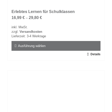
Erlebtes Lernen für Schulklassen
16,99
€
29,80
€
–
inkl. MwSt.
zzgl.
Versandkosten
Lieferzeit:
3-4 Werktage
Ausführung wählen
Dieses
Details
Produkt
weist
mehrere
Varianten
auf.
Die
Optionen
können
auf
der
Produktseite