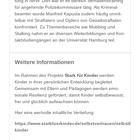
tung in NRW. Dort war er im Bere­ich Ver­hal­tenstrain­ing
für ange­hende Polizeikom­mis­sare tätig. Als Krim­i­nal­
beamter wurde Man­fred Kapus­ta zudem häu­fig unmit­
tel­bar mit Straftätern und Opfern von Gewalt­straftat­en
kon­fron­tiert. Zu The­men­bere­iche wie Mob­bing und
Stalk­ing nahm er an diversen Weit­er­bil­dun­gen und Kon­
tak­t­stu­di­engän­gen an der Uni­ver­sität Ham­burg teil.
Weitere Informationen
Im Rah­men des Pro­jek­ts
Stark für Kinder
wer­den
Kinder in ihrer per­sön­lichen Entwick­lung begleit­et.
Gemein­sam mit Eltern und Päd­a­gogen wer­den emo­
tionale Resilienz gefördert, damit Kinder selb­st­be­wusst,
frei und glück­lich aufwach­sen können.
Hier eine wertvolle inhaltliche Vertiefung:
https://www.starkfuerkinder.de/selbstvertrauen/selbstbeh
kinder