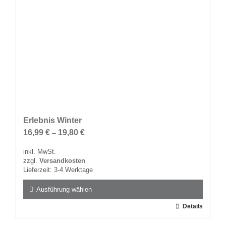
gewählt
werden
Erlebnis Winter
16,99
€
19,80
€
–
inkl. MwSt.
zzgl.
Versandkosten
Lieferzeit:
3-4 Werktage
Ausführung wählen
Dieses
Details
Produkt