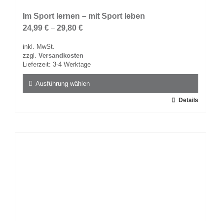
Im Sport lernen – mit Sport leben
24,99
€
29,80
€
–
inkl. MwSt.
zzgl.
Versandkosten
Lieferzeit:
3-4 Werktage
Ausführung wählen
Dieses
Details
Produkt
weist
mehrere
Varianten
auf.
Die
Optionen
können
auf
der
Produktseite