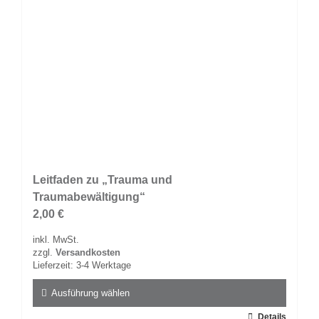
gewählt
werden
Leitfaden zu „Trauma und
Traumabewältigung“
2,00
€
inkl. MwSt.
zzgl.
Versandkosten
Lieferzeit:
3-4 Werktage
Ausführung wählen
Dieses
Details