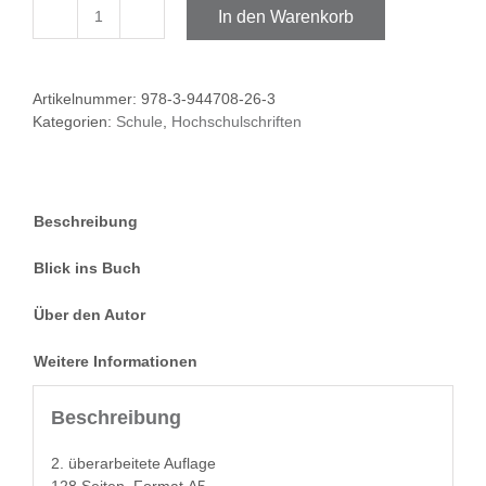
In den Warenkorb
Praktische
Selbstbehauptung
und
Artikelnummer:
978-3-944708-26-3
Gewaltprävention
Kategorien:
Schule
,
Hochschulschriften
Menge
Beschreibung
Blick ins Buch
Über den Autor
Weitere Informationen
Beschreibung
2. über­ar­beit­ete Auflage
128 Seit­en, For­mat A5