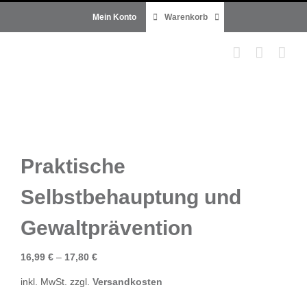
Zum
Mein Konto
Warenkorb
Inhalt
springen
Praktische
Selbstbehauptung und
Gewaltprävention
16,99
€
–
17,80
€
inkl. MwSt.
zzgl.
Versandkosten