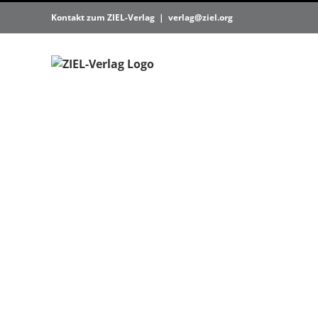
Zum
Kontakt zum ZIEL-Verlag
|
verlag@ziel.org
Inhalt
springen