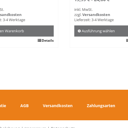
St.
inkl. MwSt.
rsandkosten
zzgl.
Versandkosten
t:
3-4 Werktage
Lieferzeit:
3-4 Werktage
den Warenkorb
Ausführung wählen
Details
Dieses
Produkt
weist
mehrere
Varianten
auf.
Die
Optionen
können
auf
der
tie
AGB
Versandkosten
Zahlungsarten
Produktseite
gewählt
werden