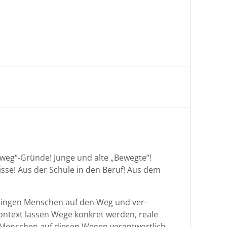
eweg“-Gründe! Junge und alte „Bewegte“!
sse! Aus der Schule in den Beruf! Aus dem
 brin­gen Men­schen auf den Weg und ver­
 Kon­text lassen Wege konkret wer­den, reale
. Men­schen auf diesen Wegen ver­ant­wortlich