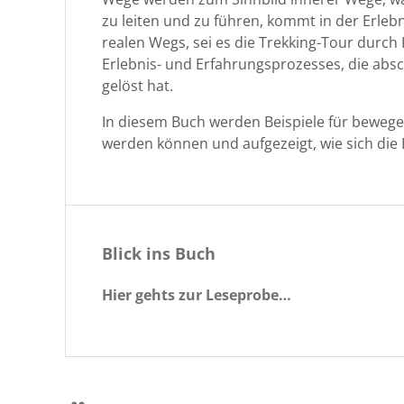
zu leit­en und zu führen, kommt in der Erleb­ni
realen Wegs, sei es die Trekking-Tour durch La
Erleb­nis- und Erfahrung­sprozess­es, die abs
gelöst hat.
In diesem Buch wer­den Beispiele für bewe­ge
wer­den kön­nen und aufgezeigt, wie sich die E
Blick ins Buch
Hier gehts zur Leseprobe…