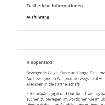
Zusätzliche Informationen
Ausführung
Klappentext
Bewe­gende Wege! Kurze und lange! Ein­same 
Auf bewe­gen­den Wegen unter­wegs sein! Vom
Allein­sein in die Partnerschaft!
Erleb­nis­päd­a­gogik und Out­door-Train­ing,
suchen zu bewe­gen, im wörtlichen wie im über­
Wege wer­den zum Sinnbild inner­er Wege, was 