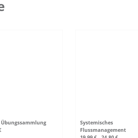
e
 Übungssammlung
Systemisches
€
Flussmanagement
19,99
€
24,80
€
–