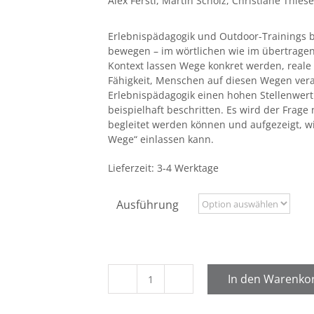
Alex Ferstl, Martin Scholz, Christiane Thiese
Erlebnispädagogik und Outdoor-Trainings
bewegen – im wörtlichen wie im übertragen
Kontext lassen Wege konkret werden, real
Fähigkeit, Menschen auf diesen Wegen veran
Erlebnispädagogik einen hohen Stellenwer
beispielhaft beschritten. Es wird der Fra
begleitet werden können und aufgezeigt, w
Wege“ einlassen kann.
Lieferzeit:
3-4 Werktage
Ausführung
In den Warenko
Unterwegs
auf