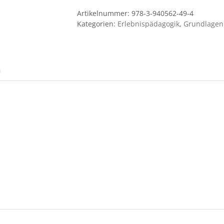
bewegenden
Artikelnummer:
978-3-940562-49-4
Wegen
Kategorien:
Erlebnispädagogik
,
Grundlagen
Menge
h