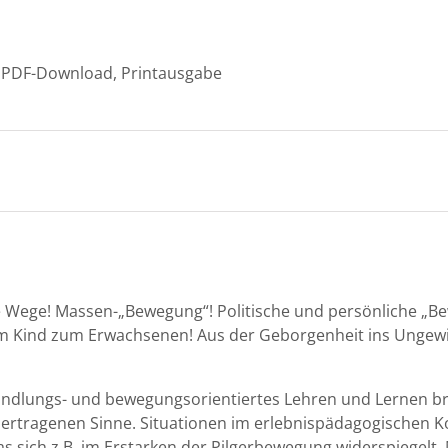
PDF-Download, Printausgabe
Wege! Massen-„Bewegung“! Poli­tis­che und per­sön­liche „B
 Kind zum Erwach­se­nen! Aus der Gebor­gen­heit ins Ungewi
 hand­lungs- und bewe­gung­sori­en­tiertes Lehren und Ler­nen
tra­ge­nen Sinne. Sit­u­a­tio­nen im erleb­nis­päd­a­gogis­chen
sich z.B. im Erstarken der Pil­ger­be­we­gung wider­spiegelt