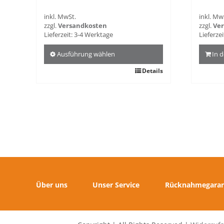
inkl. MwSt.
inkl. Mw
zzgl.
Versandkosten
zzgl.
Ve
Lieferzeit:
3-4 Werktage
Lieferzei
Ausführung wählen
In 
Dieses
Details
Produkt
weist
mehrere
Varianten
auf.
Die
Optionen
können
auf
der
Über uns
Unser Service
Rücknahmegaran
Produktseite
gewählt
werden