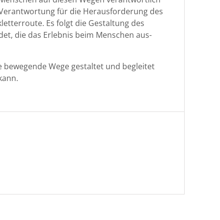
 Ver­ant­wor­tung für die Her­aus­forderung des
­ter­route. Es fol­gt die Gestal­tung des
det, die das Erleb­nis beim Men­schen aus­
 bewe­gende Wege gestal­tet und begleit­et
 kann.