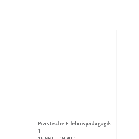
Praktische Erlebnispädagogik
1
16,99
€
19,80
€
–