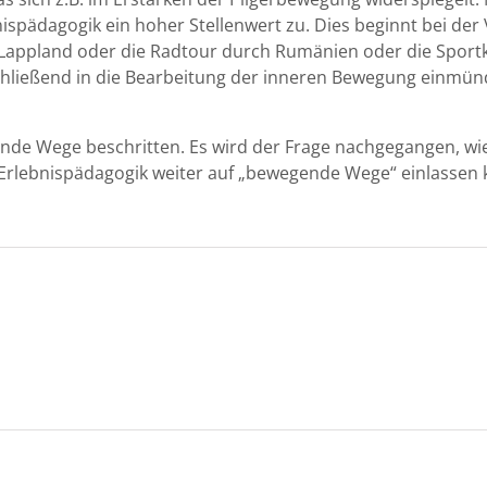
s­päd­a­gogik ein hoher Stel­len­wert zu. Dies begin­nt bei der
p­p­land oder die Rad­tour durch Rumänien oder die Sportk­let
chließend in die Bear­beitung der inneren Bewe­gung ein­mün­
nde Wege beschrit­ten. Es wird der Frage nachge­gan­gen, wie
rleb­nis­päd­a­gogik weit­er auf „bewe­gende Wege“ ein­lassen