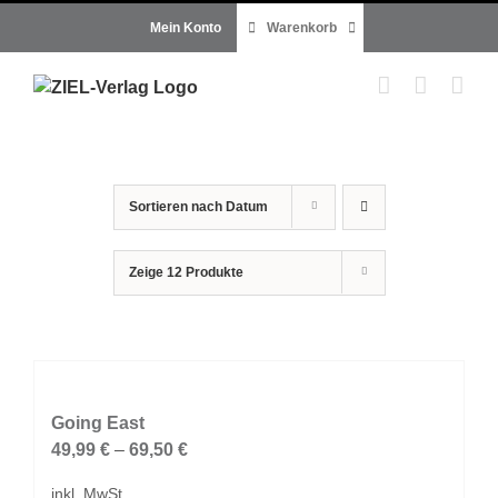
Zum
Mein Konto
Warenkorb
Inhalt
springen
Sortieren nach
Datum
Zeige
12 Produkte
Going East
49,99
€
–
69,50
€
inkl. MwSt.