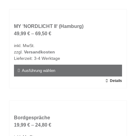
weist
mehrere
Varianten
auf.
MY ‘NORDLICHT II‘ (Hamburg)
Die
49,99
€
–
69,50
€
Optionen
inkl. MwSt.
können
zzgl.
Versandkosten
auf
Lieferzeit:
3-4 Werktage
der
Produktseite
Ausführung wählen
gewählt
Dieses
Details
werden
Produkt
weist
mehrere
Varianten
auf.
Bordgespräche
Die
19,99
€
–
24,80
€
Optionen