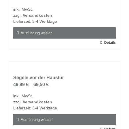
Optionen
inkl. MwSt.
können
zzgl.
Versandkosten
auf
Lieferzeit:
3-4 Werktage
der
Produktseite
Ausführung wählen
gewählt
Dieses
Details
werden
Produkt
weist
mehrere
Varianten
auf.
Segeln vor der Haustür
Die
49,99
€
–
69,50
€
Optionen
inkl. MwSt.
können
zzgl.
Versandkosten
auf
Lieferzeit:
3-4 Werktage
der
Produktseite
Ausführung wählen
gewählt