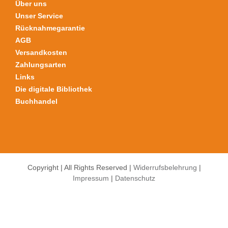
Über uns
gewählt
Unser Service
werden
Rücknahmegarantie
AGB
Versandkosten
Zahlungsarten
Links
Die digitale Bibliothek
Buchhandel
Copyright | All Rights Reserved |
Widerrufsbelehrung
|
Impressum
|
Datenschutz
Alle Preise inkl. der gesetzlichen MwSt.