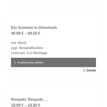
Produkt
weist
mehrere
Varianten
auf.
Ein Sommer in Dänemark
Die
49,99
€
–
69,50
€
Optionen
inkl. MwSt.
können
zzgl.
Versandkosten
auf
Lieferzeit:
3-4 Werktage
der
Produktseite
Ausführung wählen
gewählt
Dieses
Details
werden
Produkt
weist
mehrere
Varianten
auf.
Respekt, Respekt …
Die
19,99
€
–
24,80
€