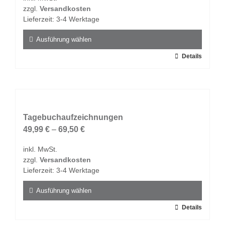
zzgl.
Versandkosten
Lieferzeit:
3-4 Werktage
Ausführung wählen
Dieses
Details
Produkt
weist
mehrere
Varianten
auf.
Tagebuchaufzeichnungen
Die
49,99
€
–
69,50
€
Optionen
inkl. MwSt.
können
zzgl.
Versandkosten
auf
Lieferzeit:
3-4 Werktage
der
Produktseite
Ausführung wählen
gewählt
Dieses
Details
werden
Produkt