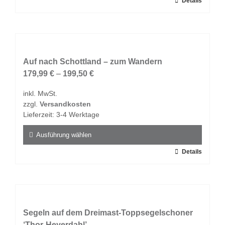
Dieses
Details
werden
Produkt
weist
mehrere
Varianten
auf.
Auf nach Schottland – zum Wandern
Die
179,99
€
–
199,50
€
Optionen
inkl. MwSt.
können
zzgl.
Versandkosten
auf
Lieferzeit:
3-4 Werktage
der
Produktseite
Ausführung wählen
gewählt
Dieses
Details
werden
Produkt
weist
mehrere
Varianten
auf.
Segeln auf dem Dreimast-Toppsegelschoner
Die
‘Thor-Heyerdahl’