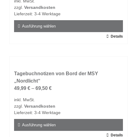
inkl. MwSt.
können
zzgl.
Versandkosten
auf
Lieferzeit:
3-4 Werktage
der
Produktseite
Ausführung wählen
gewählt
Dieses
Details
werden
Produkt
weist
mehrere
Varianten
auf.
Tagebuchnotizen von Bord der MSY
Die
„Nordlicht“
Optionen
49,99
€
–
69,50
€
können
inkl. MwSt.
auf
zzgl.
Versandkosten
der
Lieferzeit:
3-4 Werktage
Produktseite
gewählt
Ausführung wählen
werden
Dieses
Details