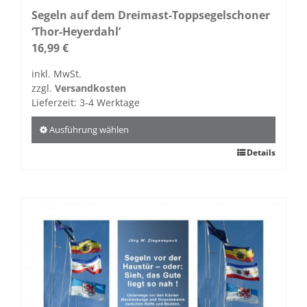
Segeln auf dem Dreimast-Toppsegelschoner
‘Thor-Heyerdahl’
16,99
€
inkl. MwSt.
zzgl.
Versandkosten
Lieferzeit:
3-4 Werktage
Ausführung wählen
Dieses
Details
Produkt
weist
mehrere
Varianten
auf.
Die
Optionen
können
auf