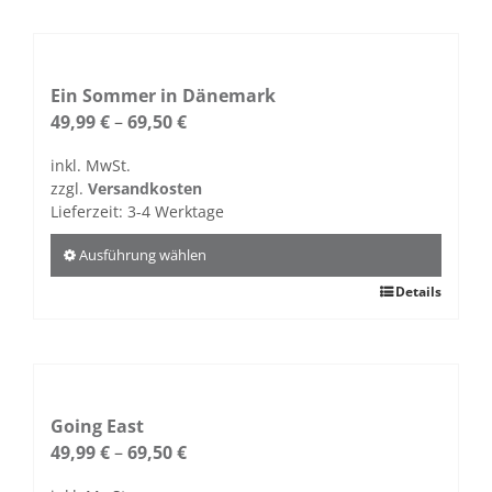
weist
mehrere
Varianten
auf.
Ein Sommer in Dänemark
Die
49,99
€
–
69,50
€
Optionen
inkl. MwSt.
können
zzgl.
Versandkosten
auf
Lieferzeit:
3-4 Werktage
der
Produktseite
Ausführung wählen
gewählt
Dieses
Details
werden
Produkt
weist
mehrere
Varianten
auf.
Going East
Die
49,99
€
–
69,50
€
Optionen