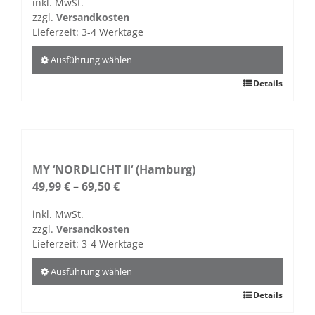
inkl. MwSt.
können
zzgl.
Versandkosten
auf
Lieferzeit:
3-4 Werktage
der
Produktseite
Ausführung wählen
gewählt
Dieses
Details
werden
Produkt
weist
mehrere
Varianten
auf.
MY ‘NORDLICHT II‘ (Hamburg)
Die
49,99
€
–
69,50
€
Optionen
inkl. MwSt.
können
zzgl.
Versandkosten
auf
Lieferzeit:
3-4 Werktage
der
Produktseite
Ausführung wählen
gewählt
Dieses
Details
werden
Produkt