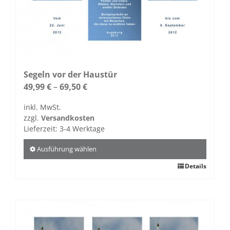
der
Produktseite
gewählt
werden
Segeln vor der Haustür
49,99
€
–
69,50
€
inkl. MwSt.
zzgl.
Versandkosten
Lieferzeit:
3-4 Werktage
Ausführung wählen
Dieses
Details
Produkt
weist
mehrere
Varianten
auf.