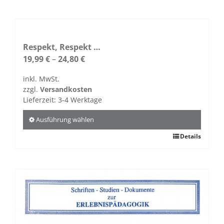
weist
mehrere
Varianten
auf.
Respekt, Respekt …
Die
19,99
€
–
24,80
€
Optionen
inkl. MwSt.
können
zzgl.
Versandkosten
auf
Lieferzeit:
3-4 Werktage
der
Produktseite
Ausführung wählen
gewählt
Dieses
Details
werden
Produkt
weist
mehrere
Varianten
auf.
Die
Optionen