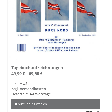
Die
Optionen
können
auf
der
Produktseite
gewählt
werden
Tagebuchaufzeichnungen
49,99
€
–
69,50
€
inkl. MwSt.
zzgl.
Versandkosten
Lieferzeit:
3-4 Werktage
Ausführung wählen