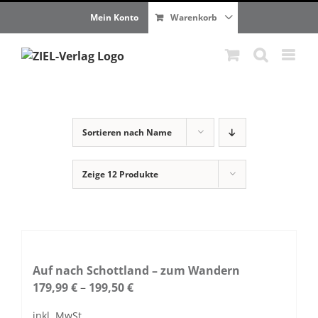
Zum
Mein Konto
Warenkorb
Inhalt
springen
Sortieren nach
Name
Zeige
12 Produkte
Auf nach Schottland – zum Wandern
179,99
€
–
199,50
€
inkl. MwSt.