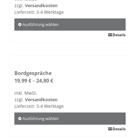
zzgl.
Versandkosten
Lieferzeit:
3-4 Werktage
Ausführung wählen
Dieses
Details
Produkt
weist
mehrere
Varianten
auf.
Bordgespräche
Die
19,99
€
–
24,80
€
Optionen
inkl. MwSt.
können
zzgl.
Versandkosten
auf
Lieferzeit:
3-4 Werktage
der
Produktseite
Ausführung wählen
gewählt
Dieses
Details
werden
Produkt