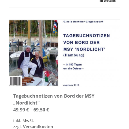
Dieses
Details
Produkt
weist
mehrere
Varianten
auf.
Die
Optionen
können
auf
der
Produktseite
gewählt
werden
Tagebuchnotizen von Bord der MSY
„Nordlicht“
49,99
€
–
69,50
€
inkl. MwSt.
zzgl.
Versandkosten