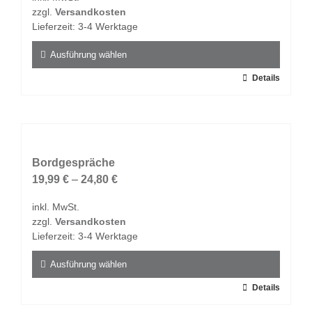
zzgl.
Versandkosten
Lieferzeit:
3-4 Werktage
Ausführung wählen
Dieses
Details
Produkt
weist
mehrere
Varianten
auf.
Bordgespräche
Die
19,99
€
–
24,80
€
Optionen
inkl. MwSt.
können
zzgl.
Versandkosten
auf
Lieferzeit:
3-4 Werktage
der
Produktseite
Ausführung wählen
gewählt
Dieses
Details
werden
Produkt