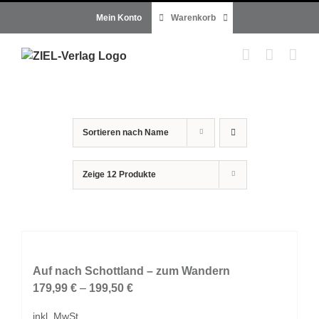
Zum
Mein Konto
Warenkorb
Inhalt
springen
Sortieren nach
Name
Zeige
12 Produkte
Auf nach Schottland – zum Wandern
179,99
€
–
199,50
€
inkl. MwSt.