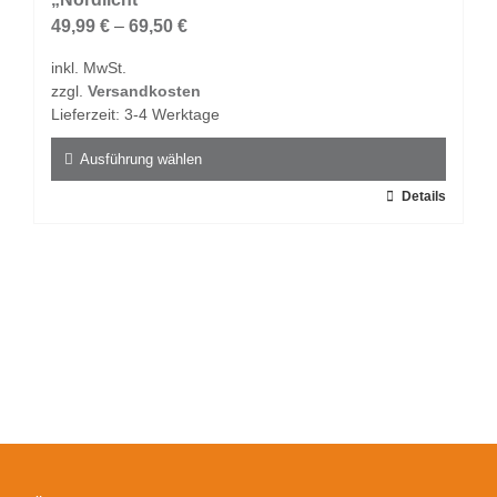
Optionen
49,99
€
–
69,50
€
können
inkl. MwSt.
auf
zzgl.
Versandkosten
der
Lieferzeit:
3-4 Werktage
Produktseite
gewählt
Ausführung wählen
werden
Dieses
Details
Produkt
weist
mehrere
Varianten
auf.
Die
Optionen
können
auf
der
Produktseite