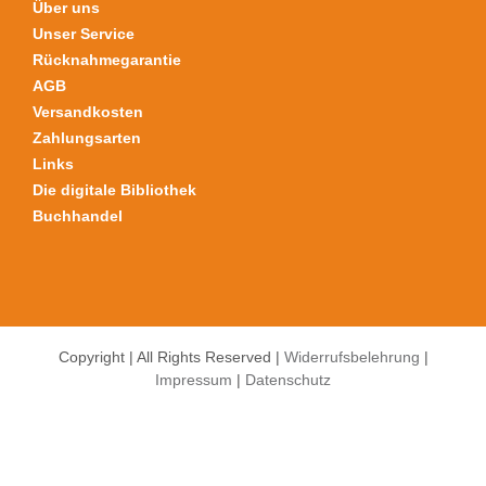
Über uns
gewählt
Unser Service
werden
Rücknahmegarantie
AGB
Versandkosten
Zahlungsarten
Links
Die digitale Bibliothek
Buchhandel
Copyright | All Rights Reserved |
Widerrufsbelehrung
|
Impressum
|
Datenschutz
Alle Preise inkl. der gesetzlichen MwSt.