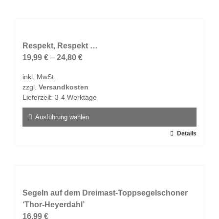
weist
mehrere
Varianten
auf.
Respekt, Respekt …
Die
19,99
€
–
24,80
€
Optionen
inkl. MwSt.
können
zzgl.
Versandkosten
auf
Lieferzeit:
3-4 Werktage
der
Produktseite
Ausführung wählen
gewählt
Dieses
Details
werden
Produkt
weist
mehrere
Varianten
auf.
Segeln auf dem Dreimast-Toppsegelschoner
Die
‘Thor-Heyerdahl’
Optionen
16,99
€