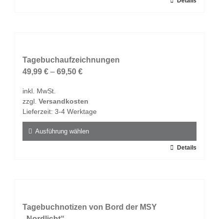
Dieses
Details
werden
Produkt
weist
mehrere
Varianten
auf.
Tagebuchaufzeichnungen
Die
49,99
€
–
69,50
€
Optionen
inkl. MwSt.
können
zzgl.
Versandkosten
auf
Lieferzeit:
3-4 Werktage
der
Produktseite
Ausführung wählen
gewählt
Dieses
Details
werden
Produkt
weist
mehrere
Varianten
auf.
Tagebuchnotizen von Bord der MSY
Die
„Nordlicht“