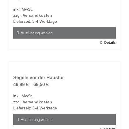
können
inkl. MwSt.
auf
zzgl.
Versandkosten
der
Lieferzeit:
3-4 Werktage
Produktseite
gewählt
Ausführung wählen
werden
Dieses
Details
Produkt
weist
mehrere
Varianten
auf.
Segeln vor der Haustür
Die
49,99
€
–
69,50
€
Optionen
inkl. MwSt.
können
zzgl.
Versandkosten
auf
Lieferzeit:
3-4 Werktage
der
Produktseite
Ausführung wählen
gewählt