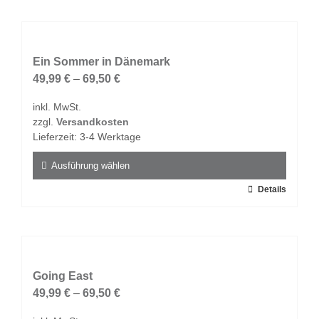
weist
mehrere
Varianten
auf.
Ein Sommer in Dänemark
Die
49,99
€
–
69,50
€
Optionen
inkl. MwSt.
können
zzgl.
Versandkosten
auf
Lieferzeit:
3-4 Werktage
der
Produktseite
Ausführung wählen
gewählt
Dieses
Details
werden
Produkt
weist
mehrere
Varianten
auf.
Going East
Die
49,99
€
–
69,50
€
Optionen