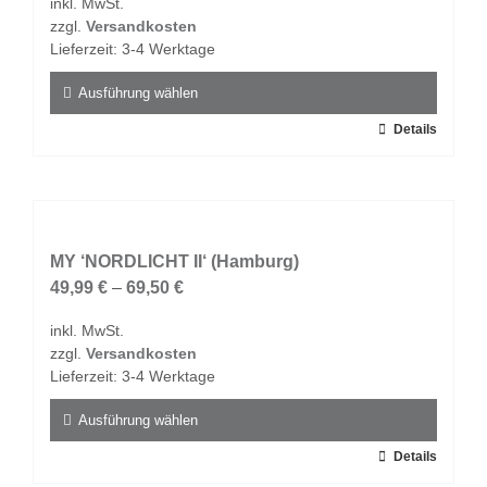
inkl. MwSt.
können
zzgl.
Versandkosten
auf
Lieferzeit:
3-4 Werktage
der
Produktseite
Ausführung wählen
gewählt
Dieses
Details
werden
Produkt
weist
mehrere
Varianten
auf.
MY ‘NORDLICHT II‘ (Hamburg)
Die
49,99
€
–
69,50
€
Optionen
inkl. MwSt.
können
zzgl.
Versandkosten
auf
Lieferzeit:
3-4 Werktage
der
Produktseite
Ausführung wählen
gewählt
Dieses
Details
werden
Produkt