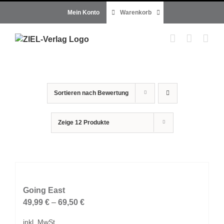
Zum
Mein Konto
Warenkorb
Inhalt
springen
Sortieren nach
Bewertung
Zeige
12 Produkte
Going East
49,99
€
–
69,50
€
inkl. MwSt.