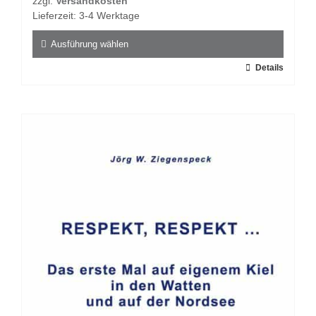
zzgl.
Versandkosten
Lieferzeit:
3-4 Werktage
Ausführung wählen
Dieses
Details
Produkt
weist
mehrere
Varianten
auf.
Die
Optionen
können
auf
der
Produktseite
gewählt
werden