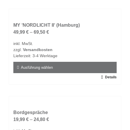
weist
mehrere
Varianten
auf.
MY ‘NORDLICHT II‘ (Hamburg)
Die
49,99
€
–
69,50
€
Optionen
inkl. MwSt.
können
zzgl.
Versandkosten
auf
Lieferzeit:
3-4 Werktage
der
Produktseite
Ausführung wählen
gewählt
Dieses
Details
werden
Produkt
weist
mehrere
Varianten
auf.
Bordgespräche
Die
19,99
€
–
24,80
€
Optionen