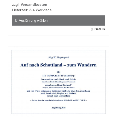
zzgl.
Versandkosten
Lieferzeit:
3-4 Werktage
Ausführung wählen
Dieses
Details
Produkt
weist
mehrere
Varianten
auf.
Die
Optionen
können
auf
der
Produktseite
gewählt
werden