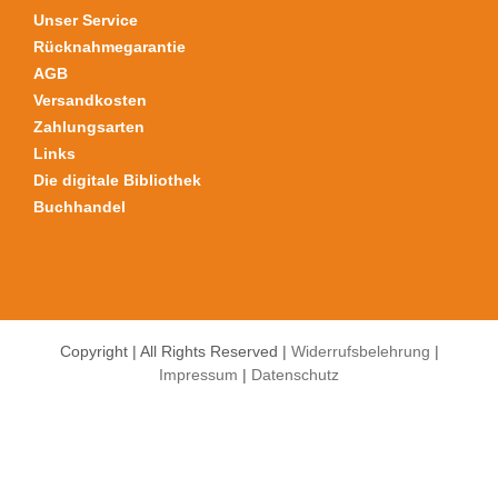
gewählt
Unser Service
werden
Rücknahmegarantie
AGB
Versandkosten
Zahlungsarten
Links
Die digitale Bibliothek
Buchhandel
Copyright | All Rights Reserved |
Widerrufsbelehrung
|
Impressum
|
Datenschutz
Alle Preise inkl. der gesetzlichen MwSt.
Die durchgestrichenen Preise entsprechen dem bisherigen Preis in