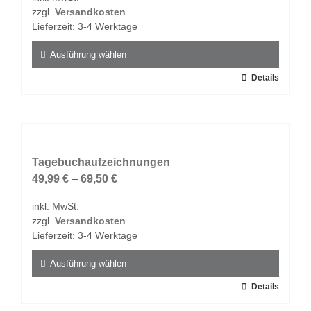
zzgl.
Versandkosten
Lieferzeit:
3-4 Werktage
Ausführung wählen
Dieses
Details
Produkt
weist
mehrere
Varianten
auf.
Tagebuchaufzeichnungen
Die
49,99
€
–
69,50
€
Optionen
inkl. MwSt.
können
zzgl.
Versandkosten
auf
Lieferzeit:
3-4 Werktage
der
Produktseite
Ausführung wählen
gewählt
Dieses
Details
werden
Produkt