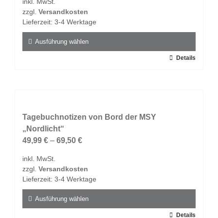
inkl. MwSt.
können
zzgl.
Versandkosten
auf
Lieferzeit:
3-4 Werktage
der
Produktseite
Ausführung wählen
gewählt
Dieses
Details
werden
Produkt
weist
mehrere
Varianten
auf.
Tagebuchnotizen von Bord der MSY
Die
„Nordlicht“
Optionen
49,99
€
–
69,50
€
können
inkl. MwSt.
auf
zzgl.
Versandkosten
der
Lieferzeit:
3-4 Werktage
Produktseite
gewählt
Ausführung wählen
werden
Dieses
Details