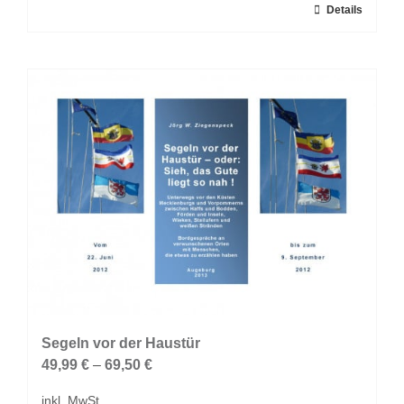
Dieses
Details
Produkt
weist
mehrere
Varianten
auf.
Die
Optionen
können
auf
der
Produktseite
gewählt
werden
Segeln vor der Haustür
49,99
€
–
69,50
€
inkl. MwSt.