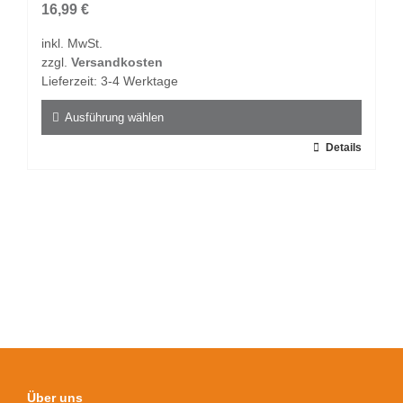
16,99
€
inkl. MwSt.
zzgl.
Versandkosten
Lieferzeit:
3-4 Werktage
Ausführung wählen
Dieses
Details
Produkt
weist
mehrere
Varianten
auf.
Die
Optionen
können
auf
der
Produktseite
Über uns