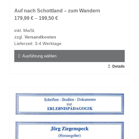
Auf nach Schottland – zum Wandern
179,99
€
–
199,50
€
inkl. MwSt.
zzgl.
Versandkosten
Lieferzeit:
3-4 Werktage
Ausführung wählen
Dieses
Details
Produkt
weist
mehrere
Varianten
auf.
Die
Optionen
können
auf