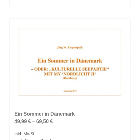
Produkt
weist
mehrere
Varianten
auf.
Die
Optionen
können
auf
der
Produktseite
gewählt
werden
Ein Sommer in Dänemark
49,99
€
–
69,50
€
inkl. MwSt.