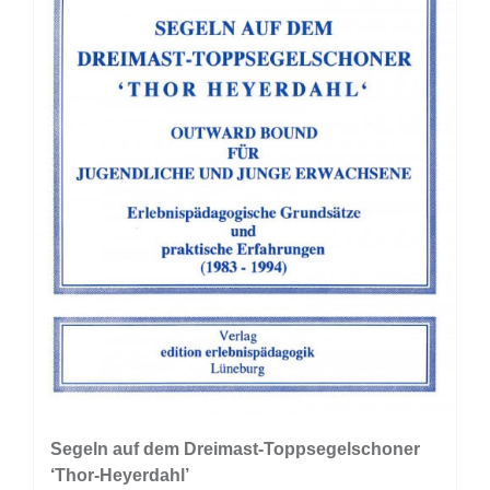
der
Produktseite
gewählt
werden
Segeln auf dem Dreimast-Toppsegelschoner
‘Thor-Heyerdahl’