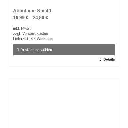
Abenteuer Spiel 1
16,99
€
24,80
€
–
inkl. MwSt.
zzgl.
Versandkosten
Lieferzeit:
3-4 Werktage
Ausführung wählen
Dieses
Details
Produkt
weist
mehrere
Varianten
auf.
Die
Optionen
können
auf
der
Produktseite