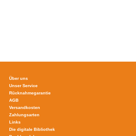
Varianten
auf.
Die
Optionen
können
auf
der
Produktseite
gewählt
werden
Über uns
Unser Service
Rücknahmegarantie
AGB
Versandkosten
Zahlungsarten
Links
Die digitale Bibliothek