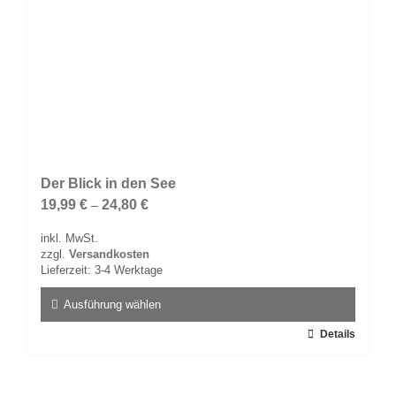
Der Blick in den See
19,99
€
24,80
€
–
inkl. MwSt.
zzgl.
Versandkosten
Lieferzeit:
3-4 Werktage
Ausführung wählen
Dieses
Details
Produkt
weist
mehrere