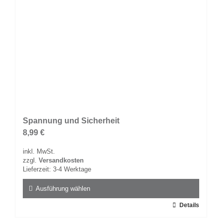
gewählt
werden
Spannung und Sicherheit
8,99
€
inkl. MwSt.
zzgl.
Versandkosten
Lieferzeit:
3-4 Werktage
Ausführung wählen
Dieses
Details
Produkt