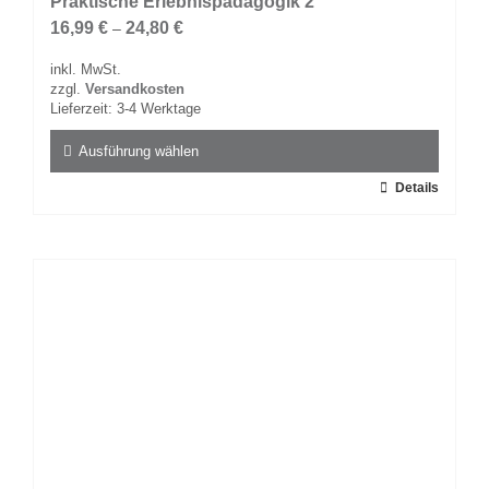
Praktische Erlebnispädagogik 2
16,99
€
24,80
€
–
inkl. MwSt.
zzgl.
Versandkosten
Lieferzeit:
3-4 Werktage
Ausführung wählen
Dieses
Details
Produkt
weist
mehrere
Varianten
auf.
Die
Optionen
können
auf
der
Produktseite
gewählt
werden