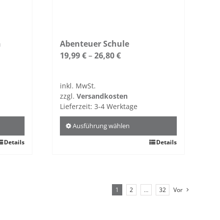
gewählt
werden
h
Abenteuer Schule
19,99
€
–
26,80
€
inkl. MwSt.
zzgl.
Versandkosten
Lieferzeit:
3-4 Werktage
Ausführung wählen
Details
Dieses
Details
Produkt
weist
mehrere
Varianten
1
2
…
32
Vor
auf.
Die