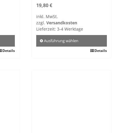
19,80
€
inkl. MwSt.
zzgl.
Versandkosten
Lieferzeit:
3-4 Werktage
Ausführung wählen
Details
Dieses
Details
Produkt
weist
mehrere
Varianten
auf.
Die
Optionen
können
auf
der
Produktseite