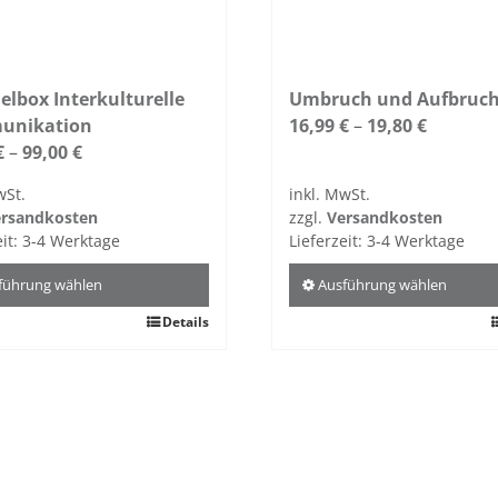
t
gewählt
n
werden
lbox Interkulturelle
Umbruch und Aufbruc
unikation
16,99
€
–
19,80
€
€
–
99,00
€
wSt.
inkl. MwSt.
rsandkosten
zzgl.
Versandkosten
eit:
3-4 Werktage
Lieferzeit:
3-4 Werktage
führung wählen
Ausführung wählen
Details
Dieses
kt
Produkt
weist
re
mehrere
ten
Varianten
auf.
Die