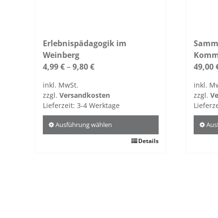
gewählt
gewähl
werden
werde
Erlebnispädagogik im
Samme
Weinberg
Komm
4,99
€
–
9,80
€
49,00
inkl. MwSt.
inkl. M
zzgl.
Versandkosten
zzgl.
Ve
Lieferzeit:
3-4 Werktage
Lieferz
Ausführung wählen
Aus
Dieses
Details
Dieses
Produkt
Produ
weist
weist
mehrere
mehre
Varianten
Varian
auf.
auf.
Die
Die