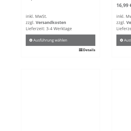
16,99
inkl. MwSt.
inkl. M
zzgl.
Versandkosten
zzgl.
Ve
Lieferzeit:
3-4 Werktage
Lieferz
Ausführung wählen
Aus
Dieses
Details
Dieses
Produkt
Produ
weist
weist
mehrere
mehre
Varianten
Varian
auf.
auf.
Die
Die
Optionen
Optio
können
könne
auf
auf
der
der
Produktseite
Produk