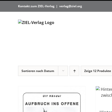
Zum
Kontakt zum ZIEL-Verlag
|
verlag@ziel.org
Inhalt
springen
Sortieren nach
Datum
Zeige
12 Produkte