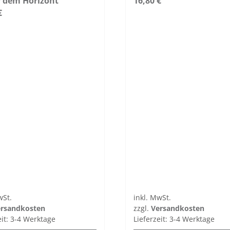
r dem Horizont
16,80
€
€
wSt.
inkl. MwSt.
rsandkosten
zzgl.
Versandkosten
eit:
3-4 Werktage
Lieferzeit:
3-4 Werktage