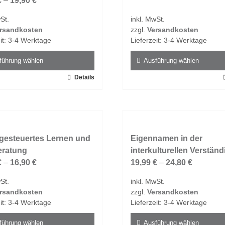
€
–
19,90
€
St.
inkl. MwSt.
rsandkosten
zzgl.
Versandkosten
it:
3-4 Werktage
Lieferzeit:
3-4 Werktage
führung wählen
Ausführung wählen
Details
Dieses
t
Produkt
weist
e
mehrere
ten
Varianten
gesteuertes Lernen und
auf.
Eigennamen in der
eratung
Die
interkulturellen Verstän
en
€
–
16,90
€
Optionen
19,99
€
–
24,80
€
n
können
St.
inkl. MwSt.
auf
rsandkosten
zzgl.
Versandkosten
der
it:
3-4 Werktage
Lieferzeit:
3-4 Werktage
tseite
Produktseite
t
gewählt
führung wählen
Ausführung wählen