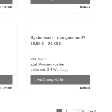
werden
Details
Dieses
Details
Produkt
weist
mehrere
Varianten
auf.
Systemisch – neu gesehen!?
Die
19,99
€
–
24,80
€
Optionen
können
inkl. MwSt.
auf
zzgl.
Versandkosten
der
Lieferzeit:
3-4 Werktage
Produktseite
gewählt
Ausführung wählen
werden
Details
Dieses
Details
Produkt
weist
mehrere
1
2
…
24
Vor