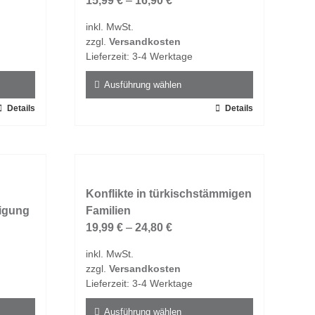
15,99
€
–
16,90
€
inkl. MwSt.
zzgl.
Versandkosten
Lieferzeit:
3-4 Werktage
Ausführung wählen
Details
Dieses
Details
Produkt
weist
mehrere
Varianten
auf.
Konflikte in türkischstämmigen
digung
Die
Familien
Optionen
19,99
€
–
24,80
€
können
inkl. MwSt.
auf
zzgl.
Versandkosten
der
Lieferzeit:
3-4 Werktage
Produktseite
gewählt
Ausführung wählen