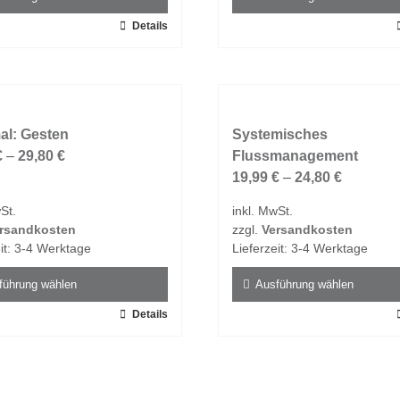
n
werden
Details
Dieses
t
Produkt
weist
e
mehrere
ten
Varianten
al: Gesten
auf.
Systemisches
€
–
29,80
€
Die
Flussmanagement
en
Optionen
19,99
€
–
24,80
€
n
können
St.
inkl. MwSt.
auf
rsandkosten
zzgl.
Versandkosten
der
it:
3-4 Werktage
Lieferzeit:
3-4 Werktage
tseite
Produktseite
t
gewählt
führung wählen
Ausführung wählen
n
werden
Details
Dieses
t
Produkt
weist
e
mehrere