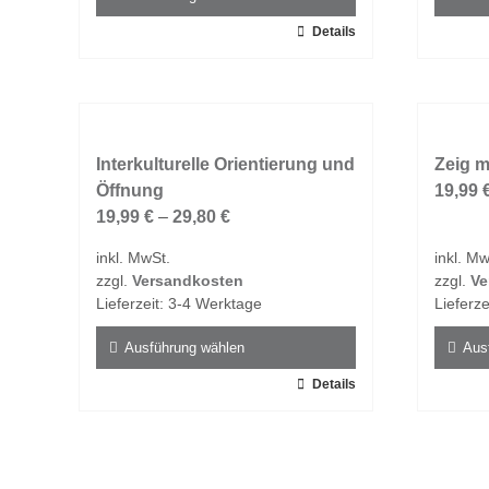
werden
werde
Dieses
Details
Dieses
Produkt
Produk
weist
weist
mehrere
mehrer
Varianten
Varian
auf.
Interkulturelle Orientierung und
auf.
Zeig m
Die
Öffnung
Die
19,99
Optionen
19,99
€
–
29,80
€
Option
können
könne
inkl. MwSt.
inkl. Mw
auf
auf
zzgl.
Versandkosten
zzgl.
Ve
der
der
Lieferzeit:
3-4 Werktage
Lieferze
Produktseite
Produk
gewählt
gewähl
Ausführung wählen
Aus
werden
werde
Dieses
Details
Dieses
Produkt
Produk
weist
weist
mehrere
mehrer