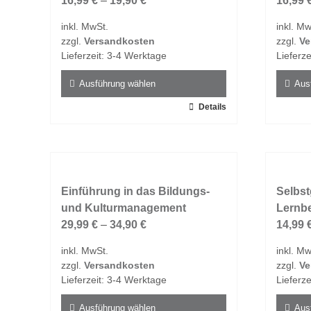
16,99
€
–
19,90
€
16,99
inkl. MwSt.
inkl. Mw
zzgl.
Versandkosten
zzgl.
Ve
Lieferzeit:
3-4 Werktage
Lieferze
Ausführung wählen
Aus
Dieses
Details
Dieses
Produkt
Produk
weist
weist
mehrere
mehrer
Varianten
Varian
auf.
Einführung in das Bildungs-
auf.
Selbst
Die
und Kulturmanagement
Die
Lernb
Optionen
29,99
€
–
34,90
€
Option
14,99
können
könne
inkl. MwSt.
inkl. Mw
auf
auf
zzgl.
Versandkosten
zzgl.
Ve
der
der
Lieferzeit:
3-4 Werktage
Lieferze
Produktseite
Produk
gewählt
gewähl
Ausführung wählen
Aus