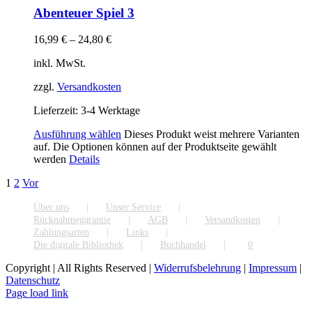
Abenteuer Spiel 3
16,99
€
–
24,80
€
inkl. MwSt.
zzgl.
Versandkosten
Lieferzeit:
3-4 Werktage
Ausführung wählen
Dieses Produkt weist mehrere Varianten
auf. Die Optionen können auf der Produktseite gewählt
werden
Details
1
2
Vor
Über uns
Unser Service
Rücknahmegarantie
AGB
Versandkosten
Zahlungsarten
Links
Die digitale Bibliothek
Buchhandel
0
Copyright | All Rights Reserved |
Widerrufsbelehrung
|
Impressum
|
Datenschutz
Page load link