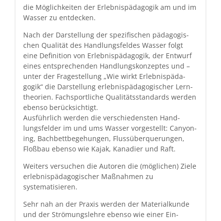
die Möglichkeit­en der Erleb­nis­päd­a­gogik am und im
Wass­er zu entdecken.
Nach der Darstel­lung der spez­i­fis­chen päd­a­gogis­
chen Qual­ität des Hand­lungs­feldes Wass­er fol­gt
eine Def­i­n­i­tion von Erleb­nis­päd­a­gogik, der Entwurf
eines entsprechen­den Hand­lungskonzeptes und –
unter der Fragestel­lung „Wie wirkt Erleb­nis­päd­a­
gogik“ die Darstel­lung erleb­nis­päd­a­gogis­ch­er Lern­
the­o­rien. Fach­sportliche Qual­itäts­stan­dards wer­den
eben­so berücksichtigt.
Aus­führlich wer­den die ver­schieden­sten Hand­
lungs­felder im und ums Wass­er vorgestellt: Canyon­
ing, Bach­bet­tbege­hun­gen, Flussüber­querun­gen,
Floßbau eben­so wie Kajak, Kanadier und Raft.
Weit­ers ver­suchen die Autoren die (möglichen) Ziele
erleb­nis­päd­a­gogis­ch­er Maß­nah­men zu
systematisieren.
Sehr nah an der Prax­is wer­den der Mate­ri­alkunde
und der Strö­mungslehre eben­so wie ein­er Ein­