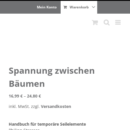
Zum
Mein Konto
Warenkorb
Inhalt
springen
Spannung zwischen
Bäumen
16,99
€
–
24,80
€
inkl. MwSt.
zzgl.
Versandkosten
Handbuch für temporäre Seilelemente