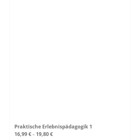
Varianten
auf.
Die
Optionen
können
auf
der
Produktseite
gewählt
werden
Praktische Erlebnispädagogik 1
16,99
€
19,80
€
–