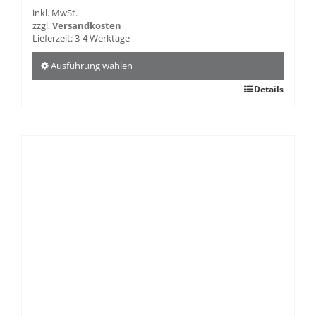
inkl. MwSt.
zzgl.
Versandkosten
Lieferzeit:
3-4 Werktage
Ausführung wählen
Dieses
Details
Produkt
weist
mehrere
Varianten
auf.
Die
Optionen
können
auf
der
Produktseite
gewählt
werden