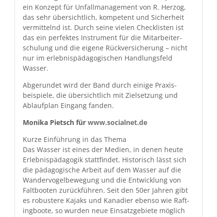
ein Konzept für Unfall­man­age­ment von R. Her­zog,
das sehr über­sichtlich, kom­pe­tent und Sicher­heit
ver­mit­tel­nd ist. Durch seine vie­len Check­lis­ten ist
das ein per­fek­tes Instru­ment für die Mitar­beit­er­
schu­lung und die eigene Rück­ver­sicherung – nicht
nur im erleb­nis­päd­a­gogis­chen Hand­lungs­feld
Wasser.
Abgerun­det wird der Band durch einige Prax­is­
beispiele, die über­sichtlich mit Zielset­zung und
Ablauf­plan Ein­gang fanden.
Moni­ka Pietsch für
www.socialnet.de
Kurze Ein­führung in das Thema
Das Wass­er ist eines der Medi­en, in denen heute
Erleb­nis­päd­a­gogik stat­tfind­et. His­torisch lässt sich
die päd­a­gogis­che Arbeit auf dem Wass­er auf die
Wan­der­vo­gel­be­we­gung und die Entwick­lung von
Falt­booten zurück­führen. Seit den 50er Jahren gibt
es robus­tere Kajaks und Kanadier eben­so wie Raft­
ing­boote, so wur­den neue Ein­satzge­bi­ete möglich