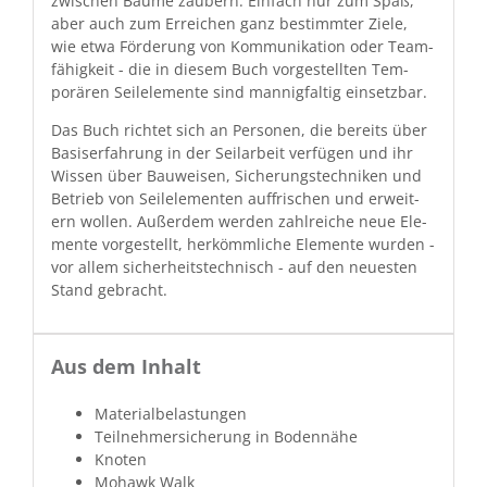
zwis­chen Bäume zaubern. Ein­fach nur zum Spaß,
aber auch zum Erre­ichen ganz bes­timmter Ziele,
wie etwa Förderung von Kom­mu­nika­tion oder Team­
fähigkeit - die in diesem Buch vorgestell­ten Tem­
porären Seilele­mente sind man­nig­faltig einsetzbar.
Das Buch richtet sich an Per­so­n­en, die bere­its über
Basis­er­fahrung in der Seilar­beit ver­fü­gen und ihr
Wis­sen über Bauweisen, Sicherung­stech­niken und
Betrieb von Seilele­menten auf­frischen und erweit­
ern wollen. Außer­dem wer­den zahlre­iche neue Ele­
mente vorgestellt, herkömm­liche Ele­mente wur­den -
vor allem sicher­heit­stech­nisch - auf den neuesten
Stand gebracht.
Aus dem Inhalt
Mate­ri­al­be­las­tun­gen
Teil­nehmer­sicherung in Bodennähe
Knoten
Mohawk Walk