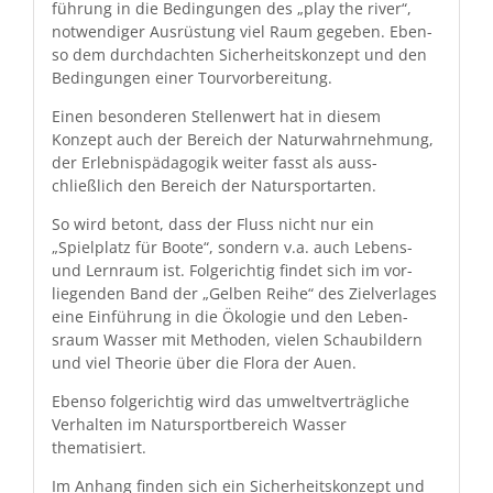
führung in die Bedin­gun­gen des „play the riv­er“,
notwendi­ger Aus­rüs­tung viel Raum gegeben. Eben­
so dem durch­dacht­en Sicher­heit­skonzept und den
Bedin­gun­gen ein­er Tourvorbereitung.
Einen beson­deren Stel­len­wert hat in diesem
Konzept auch der Bere­ich der Natur­wahrnehmung,
der Erleb­nis­päd­a­gogik weit­er fasst als auss­
chließlich den Bere­ich der Natursportarten.
So wird betont, dass der Fluss nicht nur ein
„Spielplatz für Boote“, son­dern v.a. auch Lebens-
und Lern­raum ist. Fol­gerichtig find­et sich im vor­
liegen­den Band der „Gel­ben Rei­he“ des Zielver­lages
eine Ein­führung in die Ökolo­gie und den Leben­
sraum Wass­er mit Meth­o­d­en, vie­len Schaubildern
und viel The­o­rie über die Flo­ra der Auen.
Eben­so fol­gerichtig wird das umweltverträgliche
Ver­hal­ten im Natur­sport­bere­ich Wass­er
thematisiert.
Im Anhang find­en sich ein Sicher­heit­skonzept und