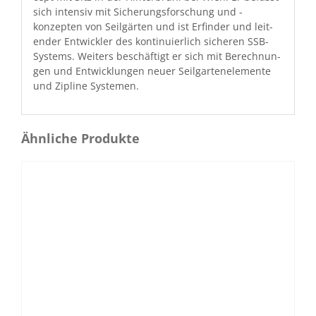
sich inten­siv mit Sicherungs­forschung und -
konzepten von Seil­gärten und ist Erfind­er und lei­t­
en­der Entwick­ler des kon­tinuier­lich sicheren SSB­
Sys­tems. Weit­ers beschäftigt er sich mit Berech­nun­
gen und Entwick­lun­gen neuer Seil­gar­tenele­mente
und Zipline Systemen.
Ähnliche Produkte