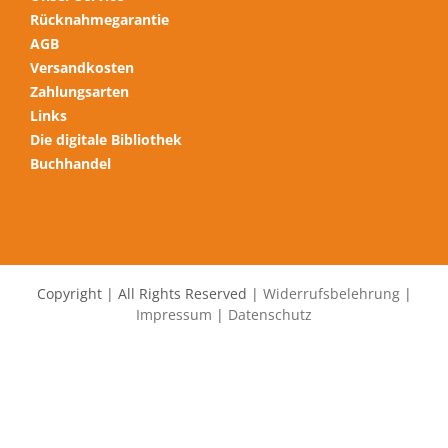
Rücknahmegarantie
AGB
Versandkosten
Zahlungsarten
Links
Die digitale Bibliothek
Buchhandel
Copyright | All Rights Reserved |
Widerrufsbelehrung
|
Impressum
|
Datenschutz
Alle Preise inkl. der gesetzlichen MwSt.
Die durchgestrichenen Preise entsprechen dem bisherigen Preis
in diesem Online-Shop.