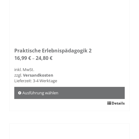
Praktische Erlebnispädagogik 2
16,99
€
24,80
€
–
inkl. MwSt.
zzgl.
Versandkosten
Lieferzeit:
3-4 Werktage
Ausführung wählen
Dieses
Details
Produkt
weist
mehrere
Varianten
auf.