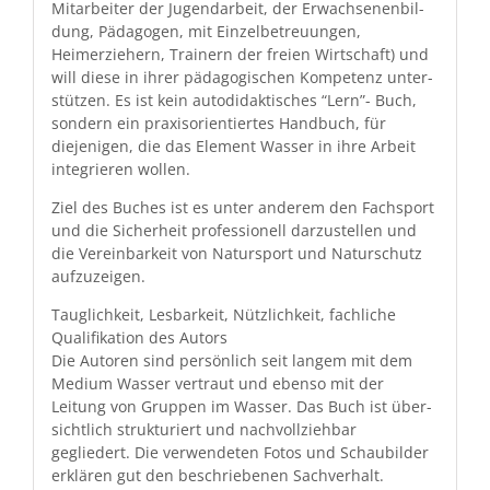
Mitar­beit­er der Jugen­dar­beit, der Erwach­se­nen­bil­
dung, Päd­a­gogen, mit Einzel­be­treu­un­gen,
Heimerziehern, Train­ern der freien Wirtschaft) und
will diese in ihrer päd­a­gogis­chen Kom­pe­tenz unter­
stützen. Es ist kein auto­di­dak­tis­ches “Lern”- Buch,
son­dern ein prax­isori­en­tiertes Hand­buch, für
diejeni­gen, die das Ele­ment Wass­er in ihre Arbeit
inte­gri­eren wollen.
Ziel des Buch­es ist es unter anderem den Fach­sport
und die Sicher­heit pro­fes­sionell darzustellen und
die Vere­in­barkeit von Natur­sport und Naturschutz
aufzuzeigen.
Tauglichkeit, Les­barkeit, Nüt­zlichkeit, fach­liche
Qual­i­fika­tion des Autors
Die Autoren sind per­sön­lich seit langem mit dem
Medi­um Wass­er ver­traut und eben­so mit der
Leitung von Grup­pen im Wass­er. Das Buch ist über­
sichtlich struk­turi­ert und nachvol­lziehbar
gegliedert. Die ver­wen­de­ten Fotos und Schaubilder
erk­lären gut den beschriebe­nen Sachverhalt.