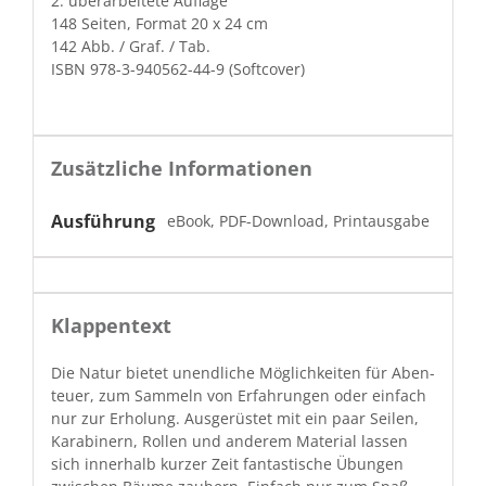
2. über­ar­beit­ete Auflage
148 Seit­en, For­mat 20 x 24 cm
142 Abb. / Graf. / Tab.
ISBN 978-3-940562-44-9 (Soft­cov­er)
Zusätzliche Informationen
Ausführung
eBook, PDF-Download, Printausgabe
Klappentext
Die Natur bietet unendliche Möglichkeit­en für Aben­
teuer, zum Sam­meln von Erfahrun­gen oder ein­fach
nur zur Erhol­ung. Aus­gerüstet mit ein paar Seilen,
Kara­bin­ern, Rollen und anderem Mate­r­i­al lassen
sich inner­halb kurz­er Zeit fan­tastis­che Übun­gen