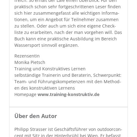
fre­ich. So erhält der Laie einen Überblick. Für den
prak­tisch schon sehr fort­geschrit­te­nen Leser find­en
sich hier zusam­menge­fasst alle wichti­gen Infor­ma­
tio­nen, um ein Ange­bot für Teil­nehmer zusam­men
zu stellen. Oder auch um sich eine eigene Check­
liste zu erar­beit­en, nach der man vorge­hen will. Das
Buch kann eine prak­tis­che Aus­bil­dung im Bere­ich
Wasser­sport sin­nvoll ergänzen.
Rezensentin
Moni­ka Pietsch
Train­ing und Kon­struk­tives Lernen
selb­ständi­ge Trainer­in und Bera­terin, Schw­er­punkt:
Team- und Führungskom­pe­ten­zen mit den Meth­o­d­
en des kon­struk­tiv­en Lernens
Home­page
www.training-konstruktiv.de
Über den Autor
Philipp Strass­er ist Geschäfts­führer von out­door­con­
cept mit Sitz in der Hin­ter­brühl bei Wien. Er befasst