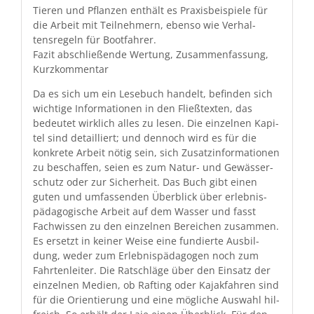
Tieren und Pflanzen enthält es Prax­is­beispiele für
die Arbeit mit Teil­nehmern, eben­so wie Ver­hal­
tensregeln für Bootfahrer.
Faz­it abschließende Wer­tung, Zusam­men­fas­sung,
Kurzkommentar
Da es sich um ein Lese­buch han­delt, befind­en sich
wichtige Infor­ma­tio­nen in den Fließ­tex­ten, das
bedeutet wirk­lich alles zu lesen. Die einzel­nen Kapi­
tel sind detail­liert; und den­noch wird es für die
konkrete Arbeit nötig sein, sich Zusatz­in­for­ma­tio­nen
zu beschaf­fen, seien es zum Natur- und Gewässer­
schutz oder zur Sicher­heit. Das Buch gibt einen
guten und umfassenden Überblick über erleb­nis­
päd­a­gogis­che Arbeit auf dem Wass­er und fasst
Fach­wis­sen zu den einzel­nen Bere­ichen zusam­men.
Es erset­zt in kein­er Weise eine fundierte Aus­bil­
dung, wed­er zum Erleb­nis­päd­a­gogen noch zum
Fahrten­leit­er. Die Ratschläge über den Ein­satz der
einzel­nen Medi­en, ob Raft­ing oder Kajak­fahren sind
für die Ori­en­tierung und eine mögliche Auswahl hil­