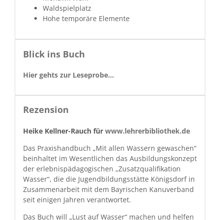
Wald­spielplatz
Hohe tem­poräre Elemente
Blick ins Buch
Hier gehts zur Leseprobe…
Rezension
Heike Kell­ner-Rauch für
www.lehrerbibliothek.de
Das Prax­is­hand­buch „Mit allen Wassern gewaschen“
bein­hal­tet im Wesentlichen das Aus­bil­dungskonzept
der erleb­nis­päd­a­gogis­chen „Zusatzqual­i­fika­tion
Wass­er“, die die Jugend­bil­dungsstätte Königs­dorf in
Zusam­me­nar­beit mit dem Bayrischen Kanu­ver­band
seit eini­gen Jahren verantwortet.
Das Buch will „Lust auf Wass­er“ machen und helfen