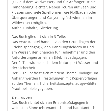
(z.B. auf dem Wild­wass­er) und für Anfänger ist die
Hand­habung leichter. Neben Touren auf Seen und
Flüssen sind viele Spielfor­men wie Floßbauen oder
Über­querun­gen und Canyon­ing (schwim­men im
Wild­wass­er) möglich.
Auf­bau, Inhalte, Gliederung
Das Buch gliedert sich in 3 Teile:
Das erste Kapi­tel han­delt von den Grund­la­gen der
Erleb­nis­päd­a­gogik, den Hand­lungs­feldern in und
am Wass­er, den Chan­cen für Teil­nehmer und den
Anforderun­gen an einen Erlebnispädagogen.
Der 2. Teil wid­met sich dem Natur­sport Wass­er und
der Sicherheit.
Der 3. Teil befasst sich mit dem The­ma Ökolo­gie. Im
Anhang wer­den Hil­festel­lun­gen mit Kopier­vor­la­gen
zu den The­men: Sicher­heit­skonzepte, aus­gewählte
Prax­is­beispiele gegeben.
Ziel­grup­pen
Das Buch richtet sich an Erleb­nis­päd­a­gogen im
weitesten Sinne (ehre­namtliche und haup­tamtliche