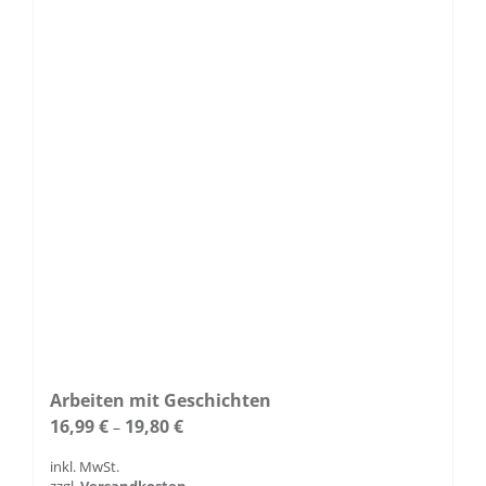
Die
Optionen
können
auf
der
Produktseite
gewählt
werden
Arbeiten mit Geschichten
16,99
€
19,80
€
–
inkl. MwSt.