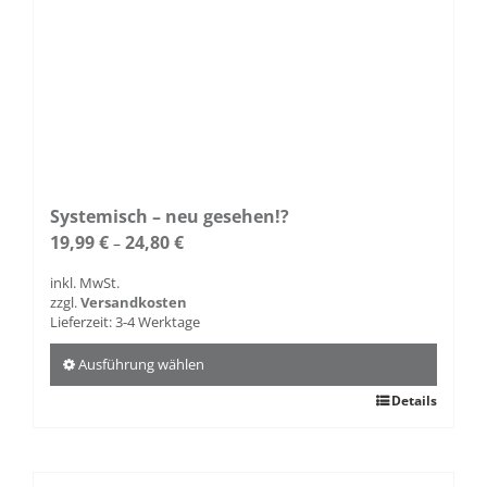
Systemisch – neu gesehen!?
19,99
€
24,80
€
–
inkl. MwSt.
zzgl.
Versandkosten
Lieferzeit:
3-4 Werktage
Ausführung wählen
Dieses
Details
Produkt
weist
mehrere