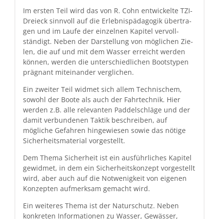
Im ersten Teil wird das von R. Cohn entwick­elte TZI-
Dreieck sin­nvoll auf die Erleb­nis­päd­a­gogik über­tra­
gen und im Laufe der einzel­nen Kapi­tel ver­voll­
ständigt. Neben der Darstel­lung von möglichen Zie­
len, die auf und mit dem Wass­er erre­icht wer­den
kön­nen, wer­den die unter­schiedlichen Boot­stypen
präg­nant miteinan­der verglichen.
Ein zweit­er Teil wid­met sich allem Tech­nis­chem,
sowohl der Boote als auch der Fahrtech­nik. Hier
wer­den z.B. alle rel­e­van­ten Pad­delschläge und der
damit ver­bun­de­nen Tak­tik beschreiben, auf
mögliche Gefahren hingewiesen sowie das nötige
Sicher­heits­ma­te­r­i­al vorgestellt.
Dem The­ma Sicher­heit ist ein aus­führlich­es Kapi­tel
gewid­met, in dem ein Sicher­heit­skonzept vorgestellt
wird, aber auch auf die Notwenigkeit von eige­nen
Konzepten aufmerk­sam gemacht wird.
Ein weit­eres The­ma ist der Naturschutz. Neben
konkreten Infor­ma­tio­nen zu Wass­er, Gewäss­er,