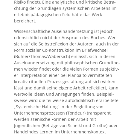
Risiko find­et). Eine ana­lytis­che und kri­tis­che Betra­
ch­tung der Grund­la­gen sys­temis­chen Arbeit­ens im
erleb­nis­päd­a­gogis­chen Feld hätte das Werk
bereichert.
Wis­senschaftliche Auseinan­der­set­zung ist jedoch
offen­sichtlich nicht der Anspruch des Buch­es. Wer
sich auf die Selb­stre­flex­ion der Autoren, auch in der
Form sozialer Co-Kon­struk­tion im Briefwech­sel
(Bühler/Thomas/Wabersich) ein­lässt, sich in deren
Auseinan­der­set­zung mit philosophis­chen Grundthe­
men wieder find­et oder die vie­len For­men sub­jek­tiv­
er Inter­pre­ta­tion ein­er bei Planoal­to ver­mit­tel­ten
kreativ-rit­uellen Prozess­gestal­tung auf sich wirken
lässt und damit seine eigene Arbeit reflek­tiert, kann
wertvolle Ideen und Anre­gun­gen find­en. Beispiel­
sweise wird die teil­weise auto­di­dak­tisch erar­beit­ete
„Sys­temis­che Hal­tung“ in der Begleitung von
Unternehmen­sprozessen (Ton­deur) trans­par­ent,
wer­den szenis­che For­men der Arbeit mit
Jugendlichen (Beträge von Scheikl und Grothe) oder
Han­del­ndes Ler­nen im Unternehmen­skon­text