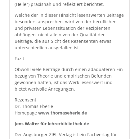
(Heller) prax­is­nah und reflek­tiert berichtet.
Welche der in dieser Hin­sicht lesenswerten Beiträge
beson­ders ansprechen, wird von der beru­flichen
und pri­vat­en Lebenssi­t­u­a­tion der Rezip­i­en­ten
abhän­gen, nicht allein von der Qual­ität der
Beiträge, die aus Sicht des Rezensen­ten etwas
unter­schiedlich aus­ge­fall­en ist.
Faz­it
Obwohl viele Beiträge durch einen adäquateren Ein­
bezug von The­o­rie und empirischen Befun­den
gewon­nen hät­ten, ist das Werk lesenswert und
bietet wertvolle Anregungen.
Rezensent
Dr. Thomas Eberle
Home­page
www.thomaseberle.de
Jens Wal­ter für
lehrerbibliothek.de
Der Augs­burg­er ZIEL-Ver­lag ist ein Fachver­lag für