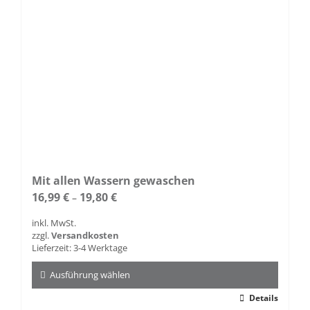
Produktseite
gewählt
werden
Mit allen Wassern gewaschen
16,99
€
19,80
€
–
inkl. MwSt.
zzgl.
Versandkosten
Lieferzeit:
3-4 Werktage
Ausführung wählen
Dieses
Details