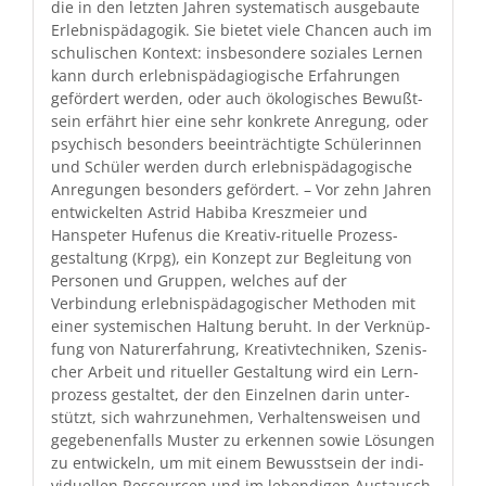
die in den let­zten Jahren sys­tem­a­tisch aus­ge­baute
Erleb­nis­päd­a­gogik. Sie bietet viele Chan­cen auch im
schulis­chen Kon­text: ins­beson­dere soziales Ler­nen
kann durch erleb­nis­päda­gi­o­gis­che Erfahrun­gen
gefördert wer­den, oder auch ökol­o­gis­ches Bewußt­
sein erfährt hier eine sehr konkrete Anre­gung, oder
psy­chisch beson­ders beein­trächtigte Schü­lerin­nen
und Schüler wer­den durch erleb­nis­päd­a­gogis­che
Anre­gun­gen beson­ders gefördert. – Vor zehn Jahren
entwick­el­ten Astrid Habi­ba Kreszmeier und
Hanspeter Hufenus die Kreativ-rit­uelle Prozess­
gestal­tung (Krpg), ein Konzept zur Begleitung von
Per­so­n­en und Grup­pen, welch­es auf der
Verbindung erleb­nis­päd­a­gogis­ch­er Meth­o­d­en mit
ein­er sys­temis­chen Hal­tung beruht. In der Verknüp­
fung von Natur­erfahrung, Kreativtech­niken, Szenis­
ch­er Arbeit und rit­ueller Gestal­tung wird ein Lern­
prozess gestal­tet, der den Einzel­nen darin unter­
stützt, sich wahrzunehmen, Ver­hal­tensweisen und
gegebe­nen­falls Muster zu erken­nen sowie Lösun­gen
zu entwick­eln, um mit einem Bewusst­sein der indi­
vidu­ellen Ressourcen und im lebendi­gen Aus­tausch