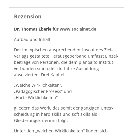
Rezension
Dr. Thomas Eber­le für
www.socialnet.de
Auf­bau und Inhalt
Der im typ­is­chen ansprechen­den Lay­out des Ziel-
Ver­lags gestal­tete Her­aus­ge­ber­band umfasst Einzel­
beiträge von Per­so­n­en, die dem planoal­to-Insti­tut
ver­bun­den sind oder dort ihre Aus­bil­dung
absolvierten. Drei Kapitel
„Weiche Wirk­lichkeit­en“,
„Päd­a­gogis­ch­er Prozess“ und
„Harte Wirklichkeiten“
gliedern das Werk, das somit der gängi­gen Unter­
schei­dung in hard skills und soft skills als
Gliederungskri­teri­um folgt.
Unter den „weichen Wirk­lichkeit­en“ find­en sich