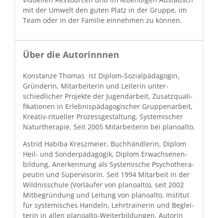
mit der Umwelt den guten Platz in der Gruppe, im
Team oder in der Fam­i­lie ein­nehmen zu können.
Über die Autorinnnen
Kon­stanze Thomas ist Diplom-Sozialpäd­a­gogin,
Grün­derin, Mitar­bei­t­erin und Lei­t­erin unter­
schiedlich­er Pro­jek­te der Jugen­dar­beit, Zusatzqual­i­
fika­tio­nen in Erleb­nis­päd­a­gogis­ch­er Grup­pe­nar­beit,
Kreativ-rit­ueller Prozess­gestal­tung, Sys­temis­ch­er
Natur­ther­a­pie. Seit 2005 Mitar­bei­t­erin bei planoalto.
Astrid Habi­ba Kreszmeier, Buch­händ­lerin, Diplom
Heil- und Son­der­päd­a­gogik, Diplom Erwach­se­nen­
bil­dung, Anerken­nung als Sys­temis­che Psy­chother­a­
peutin und Super­vi­sorin. Seit 1994 Mitar­beit in der
Wild­niss­chule (Vor­läufer von planoal­to), seit 2002
Mit­be­grün­dung und Leitung von planoal­to, Insti­tut
für sys­temis­ches Han­deln, Lehrtrainer­in und Beglei­
t­erin in allen planoal­to-Weit­er­bil­dun­gen, Autorin