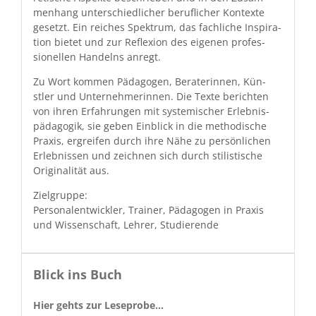
men­hang unter­schiedlich­er beru­flich­er Kon­texte
geset­zt. Ein reich­es Spek­trum, das fach­liche Inspi­ra­
tion bietet und zur Reflex­ion des eige­nen pro­fes­
sionellen Han­delns anregt.
Zu Wort kom­men Päd­a­gogen, Bera­terin­nen, Kün­
stler und Unternehmerin­nen. Die Texte bericht­en
von ihren Erfahrun­gen mit sys­temis­ch­er Erleb­nis­
päd­a­gogik, sie geben Ein­blick in die method­is­che
Prax­is, ergreifen durch ihre Nähe zu per­sön­lichen
Erleb­nis­sen und zeich­nen sich durch stilis­tis­che
Orig­i­nal­ität aus.
Ziel­gruppe:
Per­son­alen­twick­ler, Train­er, Päd­a­gogen in Prax­is
und Wis­senschaft, Lehrer, Studierende
Blick ins Buch
Hier gehts zur Leseprobe…