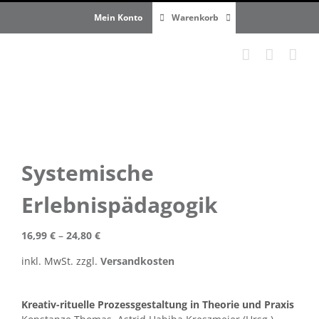
Zum
Mein Konto
Warenkorb
Inhalt
springen
Systemische
Erlebnispädagogik
16,99
€
–
24,80
€
inkl. MwSt.
zzgl.
Versandkosten
Kreativ-rituelle Prozessgestaltung in Theorie und Praxis