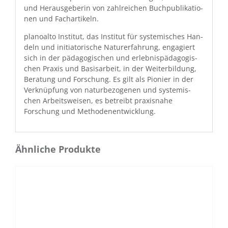
und Her­aus­ge­berin von zahlre­ichen Buch­pub­lika­tio­
nen und Fachartikeln.
planoal­to Insti­tut, das Insti­tut für sys­temis­ches Han­
deln und ini­tia­torische Natur­erfahrung, engagiert
sich in der päd­a­gogis­chen und erleb­nis­päd­a­gogis­
chen Prax­is und Basis­ar­beit, in der Weit­er­bil­dung,
Beratung und Forschung. Es gilt als Pio­nier in der
Verknüp­fung von naturbe­zo­ge­nen und sys­temis­
chen Arbeitsweisen, es betreibt prax­is­na­he
Forschung und Methodenentwicklung.
Ähnliche Produkte