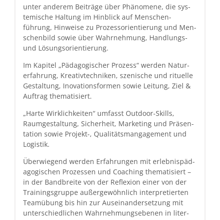
unter anderem Beiträge über Phänomene, die sys­
temis­che Hal­tung im Hin­blick auf Men­schen­
führung, Hin­weise zu Prozes­sori­en­tierung und Men­
schen­bild sowie über Wahrnehmung, Hand­lungs-
und Lösungsorientierung.
Im Kapi­tel „Päd­a­gogis­ch­er Prozess“ wer­den Natur­
erfahrung, Kreativtech­niken, szenis­che und rit­uelle
Gestal­tung, Ino­va­tions­for­men sowie Leitung, Ziel &
Auf­trag thematisiert.
„Harte Wirk­lichkeit­en“ umfasst Out­door-Skills,
Raumgestal­tung, Sicher­heit, Mar­ket­ing und Präsen­
ta­tion sowie Pro­jekt-, Qual­itäts­man­gage­ment und
Logistik.
Über­wiegend wer­den Erfahrun­gen mit erleb­nis­päd­
a­gogis­chen Prozessen und Coach­ing the­ma­tisiert –
in der Band­bre­ite von der Reflex­ion ein­er von der
Train­ings­gruppe außergewöhn­lich inter­pretierten
Teamübung bis hin zur Auseinan­der­set­zung mit
unter­schiedlichen Wahrnehmungsebe­nen in lit­er­