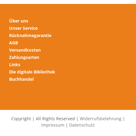
werden
Über uns
Unser Service
Rücknahmegarantie
AGB
Versandkosten
Zahlungsarten
Links
Die digitale Bibliothek
Buchhandel
Copyright | All Rights Reserved |
Widerrufsbelehrung
|
Impressum
|
Datenschutz