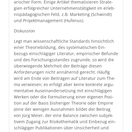
arisch­er Form. Einige Artikel the­ma­tisieren Strate­
gien erfol­gre­ich­er Unternehmen­stätigkeit im erleb­
nis­päd­a­gogis­chen Feld, z.B. Mar­ket­ing (Schwindt)
und Pro­jek­t­man­age­ment (Hufenus).
Diskus­sion
Legt man wis­senschaftliche Stan­dards hin­sichtlich
ein­er The­o­riebil­dung, des sys­tem­a­tis­chen Ein­
bezugs ein­schlägiger Lit­er­atur, empirisch­er Befunde
und des Forschungs­standes zugrunde, so wird die
über­wiegende Mehrheit der Beiträge diesen
Anforderun­gen nicht annäh­ernd gerecht. Häu­fig
wird am Ende von Beiträ­gen auf Lit­er­atur zum The­
ma ver­wiesen; es erfol­gt aber keine konkrete argu­
men­ta­tive Auseinan­der­set­zung mit ein­schlägi­gen
Werken oder die For­mulierung ein­er eige­nen Posi­
tion auf der Basis bish­eriger The­o­rie oder Empirie
(eine der weni­gen Aus­nah­men bildet der Beitrag
von Jürg Meier, der eine Bal­ance zwis­chen sub­jek­
tivem Zugang zur Risikothe­matik und Ein­bezug ein­
schlägiger Pub­lika­tio­nen über Unsicher­heit und