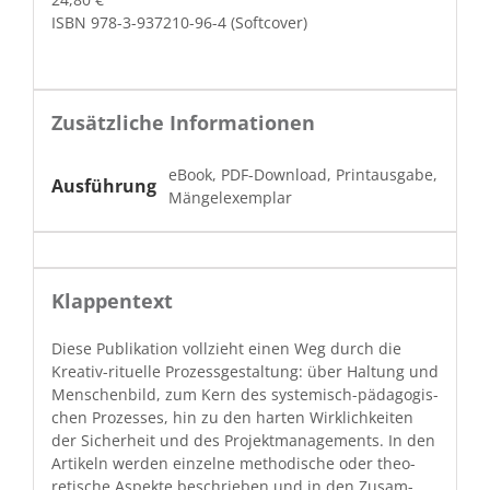
ISBN 978-3-937210-96-4 (Soft­cov­er)
Zusätzliche Informationen
eBook, PDF-Download, Printausgabe,
Ausführung
Mängelexemplar
Klappentext
Diese Pub­lika­tion vol­lzieht einen Weg durch die
Kreativ-rit­uelle Prozess­gestal­tung: über Hal­tung und
Men­schen­bild, zum Kern des sys­temisch-päd­a­gogis­
chen Prozess­es, hin zu den harten Wirk­lichkeit­en
der Sicher­heit und des Pro­jek­t­man­age­ments. In den
Artikeln wer­den einzelne method­is­che oder the­o­
retis­che Aspek­te beschrieben und in den Zusam­