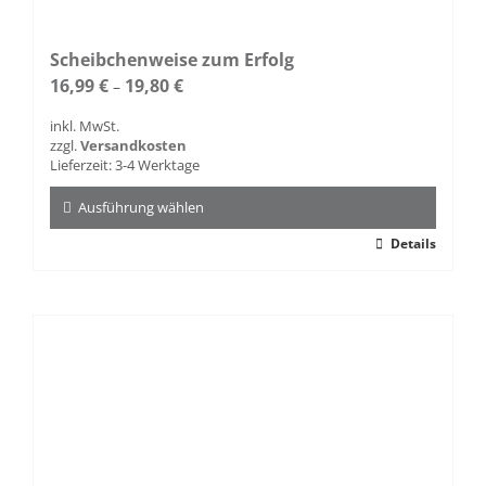
Scheibchenweise zum Erfolg
16,99
€
19,80
€
–
inkl. MwSt.
zzgl.
Versandkosten
Lieferzeit:
3-4 Werktage
Ausführung wählen
Dieses
Details
Produkt
weist
mehrere
Varianten
auf.
Die
Optionen
können
auf
der