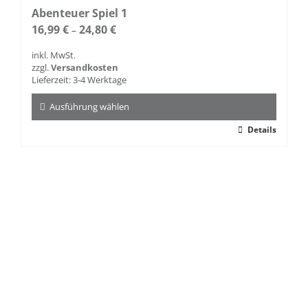
Abenteuer Spiel 1
16,99
€
24,80
€
–
inkl. MwSt.
zzgl.
Versandkosten
Lieferzeit:
3-4 Werktage
Ausführung wählen
Dieses
Details
Produkt
weist
mehrere
Varianten
auf.
Die
Optionen
können
auf
der
Produktseite
gewählt