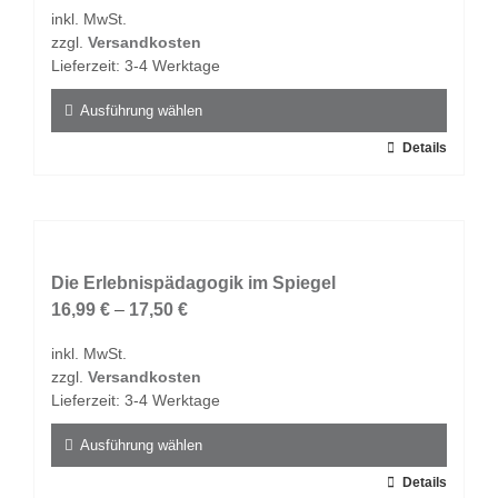
Optionen
inkl. MwSt.
können
zzgl.
Versandkosten
auf
Lieferzeit:
3-4 Werktage
der
Produktseite
Ausführung wählen
gewählt
Dieses
Details
werden
Produkt
weist
mehrere
Varianten
auf.
Die Erlebnispädagogik im Spiegel
Die
16,99
€
–
17,50
€
Optionen
inkl. MwSt.
können
zzgl.
Versandkosten
auf
Lieferzeit:
3-4 Werktage
der
Produktseite
Ausführung wählen
gewählt
Dieses
Details
werden