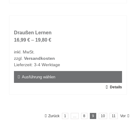
Produkt
weist
mehrere
Varianten
auf.
Draußen Lernen
Die
16,99
€
–
19,80
€
Optionen
inkl. MwSt.
können
zzgl.
Versandkosten
auf
Lieferzeit:
3-4 Werktage
der
Produktseite
Ausführung wählen
gewählt
Dieses
Details
werden
Produkt
weist
mehrere
Zurück
1
…
8
9
10
11
Vor
Varianten
auf.
Die