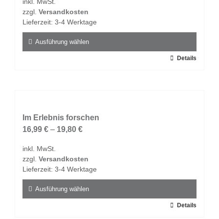
inkl. MwSt.
können
zzgl.
Versandkosten
auf
Lieferzeit:
3-4 Werktage
der
Produktseite
Ausführung wählen
gewählt
Dieses
Details
werden
Produkt
weist
mehrere
Varianten
auf.
Im Erlebnis forschen
Die
16,99
€
–
19,80
€
Optionen
inkl. MwSt.
können
zzgl.
Versandkosten
auf
Lieferzeit:
3-4 Werktage
der
Produktseite
Ausführung wählen
gewählt
Dieses
Details
werden
Produkt