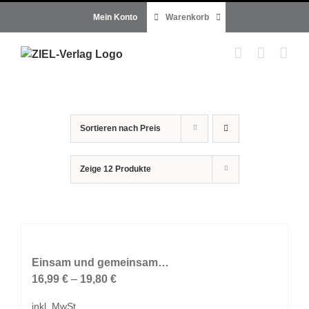
Zum
Mein Konto
Warenkorb
Inhalt
springen
Sortieren nach
Preis
Zeige
12 Produkte
Einsam und gemeinsam…
16,99
€
–
19,80
€
inkl. MwSt.