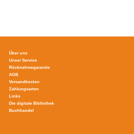
Optionen
können
auf
der
Produktseite
gewählt
werden
Über uns
Unser Service
Rücknahmegarantie
AGB
Versandkosten
Zahlungsarten
Links
Die digitale Bibliothek
Buchhandel