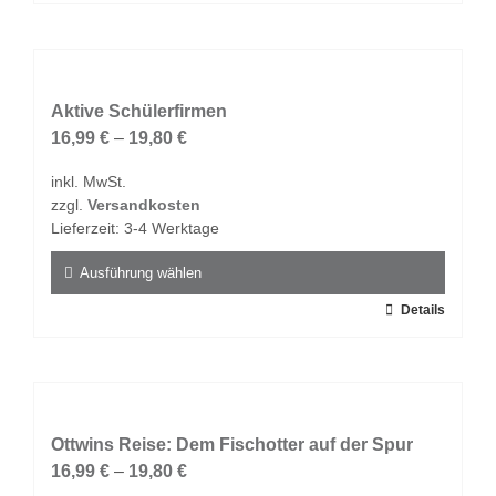
Produkt
weist
mehrere
Varianten
auf.
Aktive Schülerfirmen
Die
16,99
€
–
19,80
€
Optionen
inkl. MwSt.
können
zzgl.
Versandkosten
auf
Lieferzeit:
3-4 Werktage
der
Produktseite
Ausführung wählen
gewählt
Dieses
Details
werden
Produkt
weist
mehrere
Varianten
auf.
Ottwins Reise: Dem Fischotter auf der Spur
Die
16,99
€
–
19,80
€