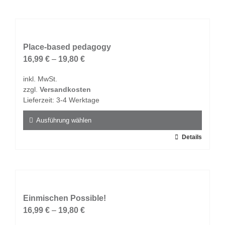
weist
mehrere
Varianten
auf.
Place-based pedagogy
Die
16,99
€
–
19,80
€
Optionen
inkl. MwSt.
können
zzgl.
Versandkosten
auf
Lieferzeit:
3-4 Werktage
der
Produktseite
Ausführung wählen
gewählt
Dieses
Details
werden
Produkt
weist
mehrere
Varianten
auf.
Einmischen Possible!
Die
16,99
€
–
19,80
€
Optionen