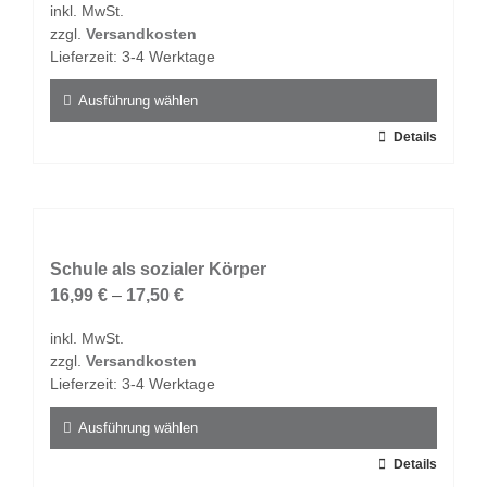
inkl. MwSt.
können
zzgl.
Versandkosten
auf
Lieferzeit:
3-4 Werktage
der
Produktseite
Ausführung wählen
gewählt
Dieses
Details
werden
Produkt
weist
mehrere
Varianten
auf.
Schule als sozialer Körper
Die
16,99
€
–
17,50
€
Optionen
inkl. MwSt.
können
zzgl.
Versandkosten
auf
Lieferzeit:
3-4 Werktage
der
Produktseite
Ausführung wählen
gewählt
Dieses
Details
werden