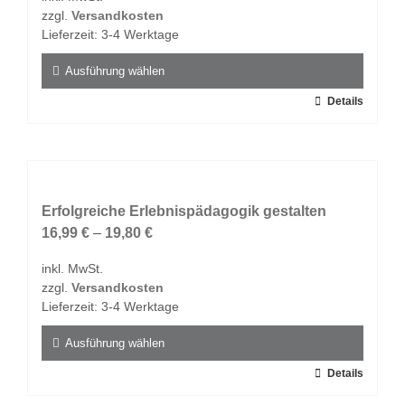
zzgl.
Versandkosten
Lieferzeit:
3-4 Werktage
Ausführung wählen
Dieses
Details
Produkt
weist
mehrere
Varianten
auf.
Erfolgreiche Erlebnispädagogik gestalten
Die
16,99
€
–
19,80
€
Optionen
inkl. MwSt.
können
zzgl.
Versandkosten
auf
Lieferzeit:
3-4 Werktage
der
Produktseite
Ausführung wählen
gewählt
Dieses
Details
werden
Produkt