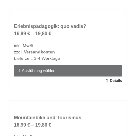
weist
mehrere
Varianten
auf.
Erlebnispädagogik: quo vadis?
Die
16,99
€
–
19,80
€
Optionen
inkl. MwSt.
können
zzgl.
Versandkosten
auf
Lieferzeit:
3-4 Werktage
der
Produktseite
Ausführung wählen
gewählt
Dieses
Details
werden
Produkt
weist
mehrere
Varianten
auf.
Mountainbike und Tourismus
Die
16,99
€
–
19,80
€
Optionen