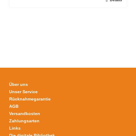
Dieses
Details
werden
Produkt
weist
mehrere
Varianten
auf.
Die
Optionen
können
auf
der
Produktseite
Über uns
gewählt
Unser Service
werden
Rücknahmegarantie
AGB
Versandkosten
Zahlungsarten
Links
Die digitale Bibliothek