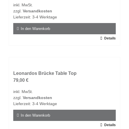
Optionen
inkl. MwSt.
können
zzgl.
Versandkosten
auf
Lieferzeit:
3-4 Werktage
der
Produktseite
In den Warenkorb
gewählt
Details
werden
Leonardos Brücke Table Top
79,00
€
inkl. MwSt.
zzgl.
Versandkosten
Lieferzeit:
3-4 Werktage
In den Warenkorb
Details