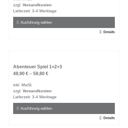
zzgl.
Versandkosten
Lieferzeit:
3-4 Werktage
Ausführung wählen
Dieses
Details
Produkt
weist
mehrere
Varianten
auf.
Abenteuer Spiel 1+2+3
Die
49,90
€
–
59,80
€
Optionen
inkl. MwSt.
können
zzgl.
Versandkosten
auf
Lieferzeit:
3-4 Werktage
der
Produktseite
Ausführung wählen
gewählt
Dieses
Details
werden
Produkt