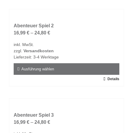
weist
mehrere
Varianten
auf.
Abenteuer Spiel 2
Die
16,99
€
–
24,80
€
Optionen
inkl. MwSt.
können
zzgl.
Versandkosten
auf
Lieferzeit:
3-4 Werktage
der
Produktseite
Ausführung wählen
gewählt
Dieses
Details
werden
Produkt
weist
mehrere
Varianten
auf.
Abenteuer Spiel 3
Die
16,99
€
–
24,80
€
Optionen