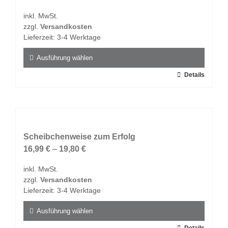
Optionen
inkl. MwSt.
können
zzgl.
Versandkosten
auf
Lieferzeit:
3-4 Werktage
der
Produktseite
Ausführung wählen
gewählt
Dieses
Details
werden
Produkt
weist
mehrere
Varianten
auf.
Scheibchenweise zum Erfolg
Die
16,99
€
–
19,80
€
Optionen
inkl. MwSt.
können
zzgl.
Versandkosten
auf
Lieferzeit:
3-4 Werktage
der
Produktseite
Ausführung wählen
gewählt