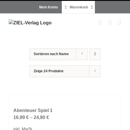
Zum
Mein Konto
Warenkorb
Inhalt
springen
Sortieren nach
Name
Zeige
24 Produkte
Abenteuer Spiel 1
16,99
€
–
24,80
€
inkl. MwSt.