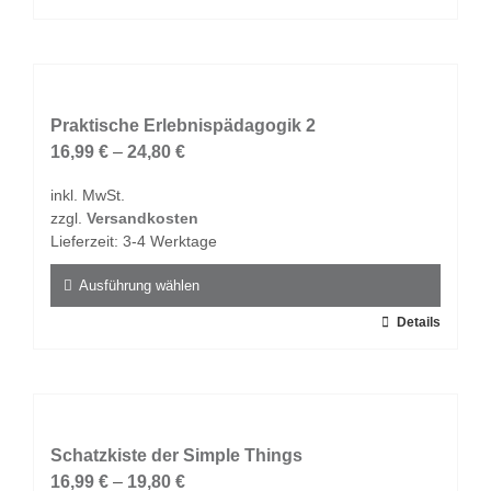
werden
Produkt
weist
mehrere
Varianten
auf.
Praktische Erlebnispädagogik 2
Die
16,99
€
–
24,80
€
Optionen
inkl. MwSt.
können
zzgl.
Versandkosten
auf
Lieferzeit:
3-4 Werktage
der
Produktseite
Ausführung wählen
gewählt
Dieses
Details
werden
Produkt
weist
mehrere
Varianten
auf.
Schatzkiste der Simple Things
Die
16,99
€
–
19,80
€