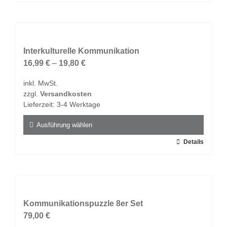
Produkt
weist
mehrere
Varianten
auf.
Interkulturelle Kommunikation
Die
16,99
€
–
19,80
€
Optionen
inkl. MwSt.
können
zzgl.
Versandkosten
auf
Lieferzeit:
3-4 Werktage
der
Produktseite
Ausführung wählen
gewählt
Dieses
Details
werden
Produkt
weist
mehrere
Varianten
auf.
Kommunikationspuzzle 8er Set
Die
79,00
€