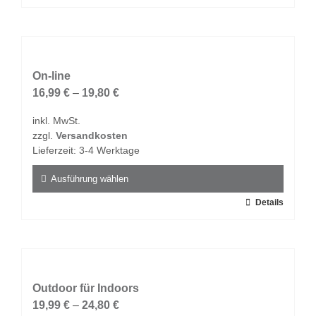
On-line
16,99
€
–
19,80
€
inkl. MwSt.
zzgl.
Versandkosten
Lieferzeit:
3-4 Werktage
Ausführung wählen
Dieses
Details
Produkt
weist
mehrere
Varianten
auf.
Outdoor für Indoors
Die
19,99
€
–
24,80
€