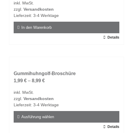
inkl. MwSt.
können
zzgl.
Versandkosten
auf
Lieferzeit:
3-4 Werktage
der
Produktseite
In den Warenkorb
gewählt
Details
werden
Gummihuhngolf-Broschüre
1,99
€
–
8,99
€
inkl. MwSt.
zzgl.
Versandkosten
Lieferzeit:
3-4 Werktage
Ausführung wählen
Dieses
Details