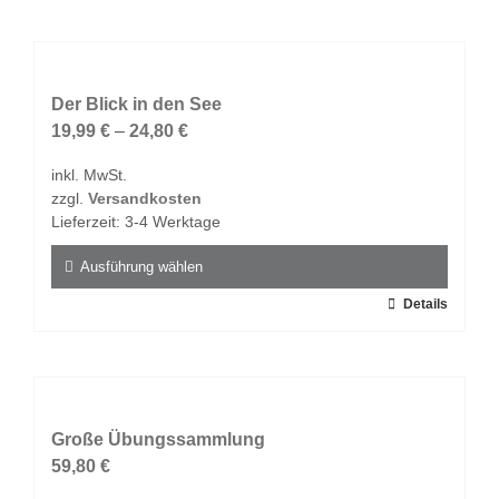
weist
mehrere
Varianten
auf.
Der Blick in den See
Die
19,99
€
–
24,80
€
Optionen
inkl. MwSt.
können
zzgl.
Versandkosten
auf
Lieferzeit:
3-4 Werktage
der
Produktseite
Ausführung wählen
gewählt
Dieses
Details
werden
Produkt
weist
mehrere
Varianten
auf.
Große Übungssammlung
Die
59,80
€
Optionen