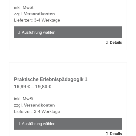
Optionen
inkl. MwSt.
können
zzgl.
Versandkosten
auf
Lieferzeit:
3-4 Werktage
der
Produktseite
Ausführung wählen
gewählt
Dieses
Details
werden
Produkt
weist
mehrere
Varianten
auf.
Praktische Erlebnispädagogik 1
Die
16,99
€
–
19,80
€
Optionen
inkl. MwSt.
können
zzgl.
Versandkosten
auf
Lieferzeit:
3-4 Werktage
der
Produktseite
Ausführung wählen
gewählt
Dieses
Details