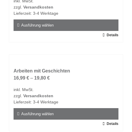
inkl. MwSt.
können
zzgl.
Versandkosten
auf
Lieferzeit:
3-4 Werktage
der
Produktseite
Ausführung wählen
gewählt
Dieses
Details
werden
Produkt
weist
mehrere
Varianten
auf.
Arbeiten mit Geschichten
Die
16,99
€
–
19,80
€
Optionen
inkl. MwSt.
können
zzgl.
Versandkosten
auf
Lieferzeit:
3-4 Werktage
der
Produktseite
Ausführung wählen
gewählt
Dieses
Details
werden
Produkt