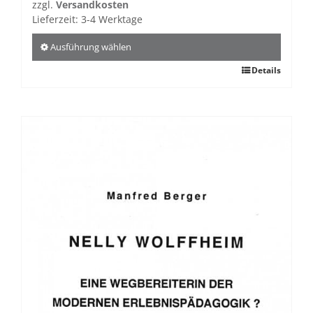
zzgl.
Versandkosten
Lieferzeit:
3-4 Werktage
Ausführung wählen
Dieses
Details
Produkt
weist
mehrere
Varianten
auf.
Die
Optionen
können
auf
der
Produktseite
gewählt
werden