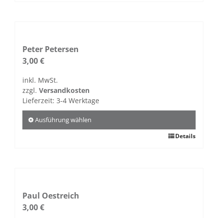
Produkt
weist
mehrere
Varianten
auf.
Peter Petersen
Die
3,00
€
Optionen
inkl. MwSt.
können
zzgl.
Versandkosten
auf
Lieferzeit:
3-4 Werktage
der
Produktseite
Ausführung wählen
gewählt
Dieses
Details
werden
Produkt
weist
mehrere
Varianten
auf.
Paul Oestreich
Die
3,00
€