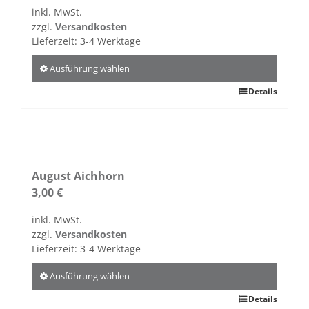
Optionen
inkl. MwSt.
können
zzgl.
Versandkosten
auf
Lieferzeit:
3-4 Werktage
der
Produktseite
Ausführung wählen
gewählt
Dieses
Details
werden
Produkt
weist
mehrere
Varianten
auf.
August Aichhorn
Die
3,00
€
Optionen
inkl. MwSt.
können
zzgl.
Versandkosten
auf
Lieferzeit:
3-4 Werktage
der
Produktseite
Ausführung wählen
gewählt
Dieses
Details
werden