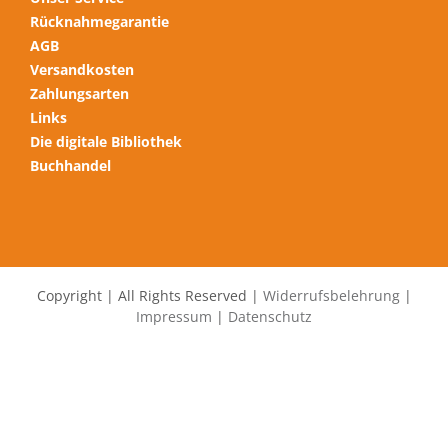
Rücknahmegarantie
AGB
Versandkosten
Zahlungsarten
Links
Die digitale Bibliothek
Buchhandel
Copyright | All Rights Reserved |
Widerrufsbelehrung
|
Impressum
|
Datenschutz
Alle Preise inkl. der gesetzlichen MwSt.
Die durchgestrichenen Preise entsprechen dem bisherigen Preis
in diesem Online-Shop.