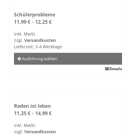
mehrere
Varianten
auf.
Schülerprobleme
Die
11,99
€
–
12,25
€
Optionen
inkl. MwSt.
können
zzgl.
Versandkosten
auf
Lieferzeit:
3-4 Werktage
der
Produktseite
Ausführung wählen
gewählt
Dieses
Details
werden
Produkt
weist
mehrere
Varianten
auf.
Reden ist leben
Die
11,25
€
–
14,99
€
Optionen
inkl. MwSt.
können
zzgl.
Versandkosten
auf