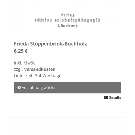
Frieda Stoppenbrink-Buchholz
6,25
€
inkl. MwSt.
zzgl.
Versandkosten
Lieferzeit:
3-4 Werktage
Ausführung wählen
Dieses
Details
Produkt
weist
mehrere
Varianten
auf.