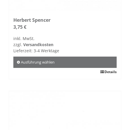
Herbert Spencer
3,75
€
inkl. MwSt.
zzgl.
Versandkosten
Lieferzeit:
3-4 Werktage
Ausführung wählen
Dieses
Details
Produkt
weist
mehrere
Varianten
auf.
Die
Optionen
können