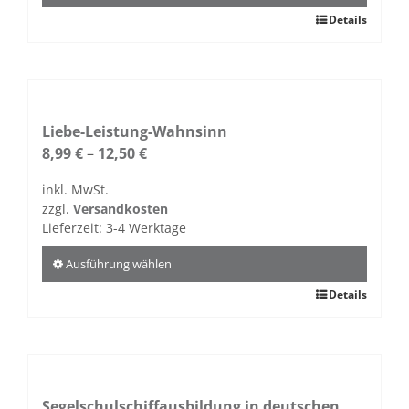
gewählt
Dieses
Details
werden
Produkt
weist
mehrere
Varianten
auf.
Liebe-Leistung-Wahnsinn
Die
8,99
€
–
12,50
€
Optionen
inkl. MwSt.
können
zzgl.
Versandkosten
auf
Lieferzeit:
3-4 Werktage
der
Produktseite
Ausführung wählen
gewählt
Dieses
Details
werden
Produkt
weist
mehrere
Varianten
auf.
Segelschulschiffausbildung in deutschen