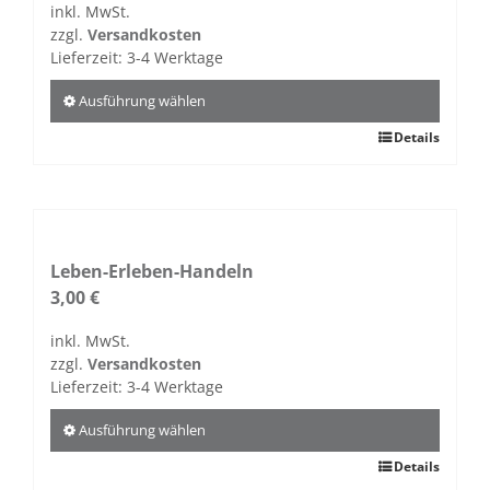
inkl. MwSt.
zzgl.
Versandkosten
Lieferzeit:
3-4 Werktage
Ausführung wählen
Dieses
Details
Produkt
weist
mehrere
Varianten
auf.
Leben-Erleben-Handeln
Die
3,00
€
Optionen
inkl. MwSt.
können
zzgl.
Versandkosten
auf
Lieferzeit:
3-4 Werktage
der
Produktseite
Ausführung wählen
gewählt
Dieses
Details
werden