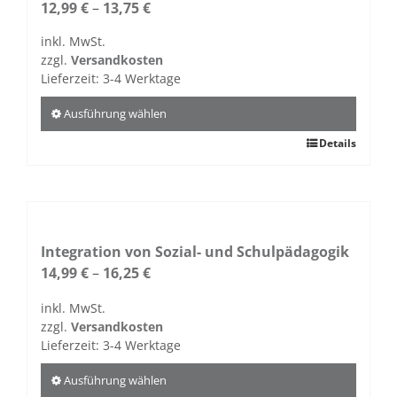
Optionen
12,99
€
–
13,75
€
können
inkl. MwSt.
auf
zzgl.
Versandkosten
der
Lieferzeit:
3-4 Werktage
Produktseite
gewählt
Ausführung wählen
werden
Dieses
Details
Produkt
weist
mehrere
Varianten
auf.
Integration von Sozial- und Schulpädagogik
Die
14,99
€
–
16,25
€
Optionen
inkl. MwSt.
können
zzgl.
Versandkosten
auf
Lieferzeit:
3-4 Werktage
der
Produktseite
Ausführung wählen