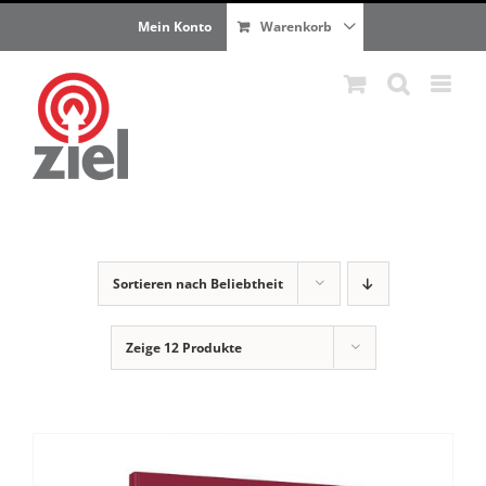
Zum
Mein Konto
Warenkorb
Inhalt
springen
Sortieren nach
Beliebtheit
Zeige
12 Produkte