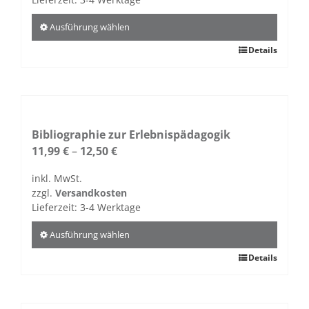
Produktseite
gewählt
Ausführung wählen
werden
Dieses
Details
Produkt
weist
mehrere
Varianten
auf.
Bibliographie zur Erlebnispädagogik
Die
11,99
€
–
12,50
€
Optionen
inkl. MwSt.
können
zzgl.
Versandkosten
auf
Lieferzeit:
3-4 Werktage
der
Produktseite
Ausführung wählen
gewählt
Dieses
Details
werden
Produkt
weist