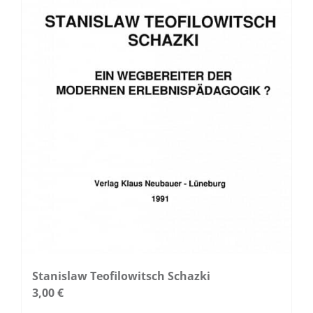
Produktseite
gewählt
werden
Stanislaw Teofilowitsch Schazki
3,00
€