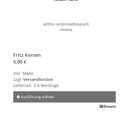
Fritz Karsen
5,00
€
inkl. MwSt.
zzgl.
Versandkosten
Lieferzeit:
3-4 Werktage
Ausführung wählen
Dieses
Details
Produkt
weist
mehrere