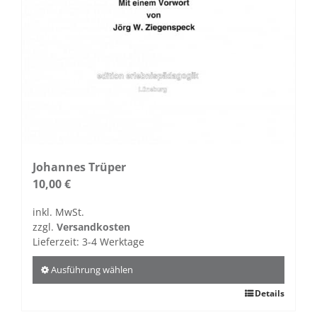
Johannes Trüper
10,00
€
inkl. MwSt.
zzgl.
Versandkosten
Lieferzeit:
3-4 Werktage
Ausführung wählen
Dieses
Details
Produkt