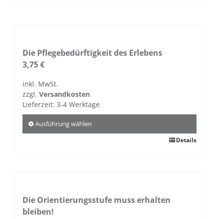
Produkt
weist
mehrere
Varianten
auf.
Die Pflegebedürftigkeit des Erlebens
Die
3,75
€
Optionen
inkl. MwSt.
können
zzgl.
Versandkosten
auf
Lieferzeit:
3-4 Werktage
der
Produktseite
Ausführung wählen
gewählt
Dieses
Details
werden
Produkt
weist
mehrere
Varianten
auf.
Die Orientierungsstufe muss erhalten
Die
bleiben!