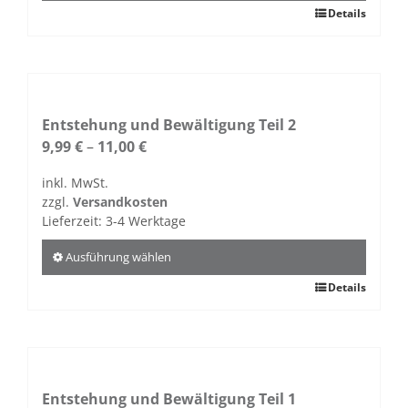
gewählt
Dieses
Details
werden
Produkt
weist
mehrere
Varianten
auf.
Entstehung und Bewältigung Teil 2
Die
9,99
€
–
11,00
€
Optionen
inkl. MwSt.
können
zzgl.
Versandkosten
auf
Lieferzeit:
3-4 Werktage
der
Produktseite
Ausführung wählen
gewählt
Dieses
Details
werden
Produkt
weist
mehrere
Varianten
auf.
Entstehung und Bewältigung Teil 1