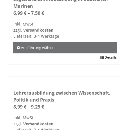
Die
Marinen
Optionen
6,99
€
–
7,50
€
können
inkl. MwSt.
auf
zzgl.
Versandkosten
der
Lieferzeit:
3-4 Werktage
Produktseite
gewählt
Ausführung wählen
werden
Dieses
Details
Produkt
weist
mehrere
Varianten
auf.
Lehrerausbildung zwischen Wissenschaft,
Die
Politik und Praxis
Optionen
8,99
€
–
9,25
€
können
inkl. MwSt.
auf
zzgl.
Versandkosten
der
Lieferzeit:
3-4 Werktage