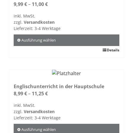
Die
9,99
€
–
11,00
€
Optionen
inkl. MwSt.
können
zzgl.
Versandkosten
auf
Lieferzeit:
3-4 Werktage
der
Produktseite
Ausführung wählen
gewählt
Dieses
Details
werden
Produkt
weist
mehrere
Varianten
auf.
Englischunterricht in der Hauptschule
Die
8,99
€
–
11,25
€
Optionen
inkl. MwSt.
können
zzgl.
Versandkosten
auf
Lieferzeit:
3-4 Werktage
der
Produktseite
Ausführung wählen