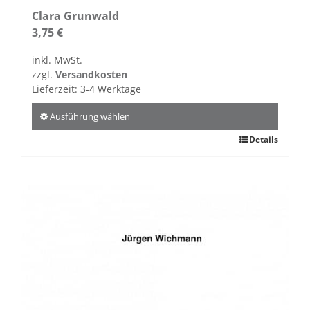
Clara Grunwald
3,75
€
inkl. MwSt.
zzgl.
Versandkosten
Lieferzeit:
3-4 Werktage
Ausführung wählen
Dieses
Details
Produkt
weist
mehrere
Varianten
auf.
Die
Optionen
können
auf
der