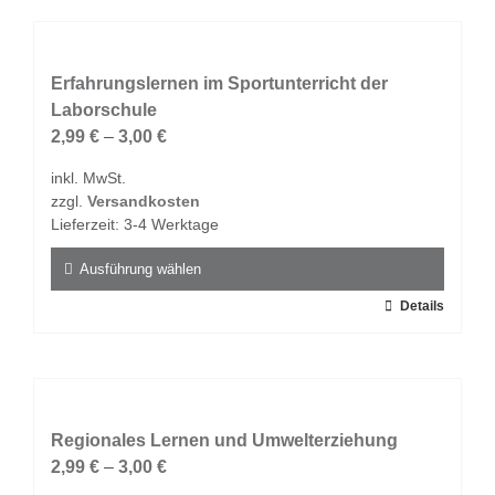
weist
mehrere
Varianten
auf.
Erfahrungslernen im Sportunterricht der
Die
Laborschule
Optionen
2,99
€
–
3,00
€
können
inkl. MwSt.
auf
zzgl.
Versandkosten
der
Lieferzeit:
3-4 Werktage
Produktseite
gewählt
Ausführung wählen
werden
Dieses
Details
Produkt
weist
mehrere
Varianten
auf.
Regionales Lernen und Umwelterziehung
Die
2,99
€
–
3,00
€
Optionen