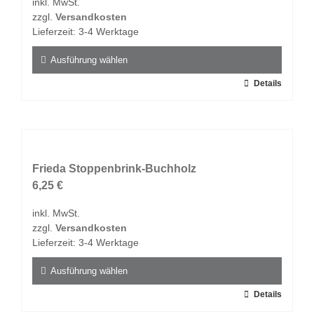
inkl. MwSt.
können
zzgl.
Versandkosten
auf
Lieferzeit:
3-4 Werktage
der
Produktseite
Ausführung wählen
gewählt
Dieses
Details
werden
Produkt
weist
mehrere
Varianten
auf.
Frieda Stoppenbrink-Buchholz
Die
6,25
€
Optionen
inkl. MwSt.
können
zzgl.
Versandkosten
auf
Lieferzeit:
3-4 Werktage
der
Produktseite
Ausführung wählen
gewählt
Dieses
Details
werden
Produkt