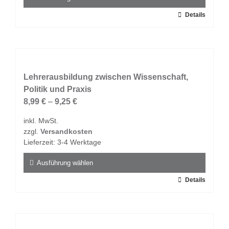
werden
Dieses
Details
Produkt
weist
mehrere
Varianten
auf.
Lehrerausbildung zwischen Wissenschaft,
Die
Politik und Praxis
Optionen
8,99
€
–
9,25
€
können
inkl. MwSt.
auf
zzgl.
Versandkosten
der
Lieferzeit:
3-4 Werktage
Produktseite
gewählt
Ausführung wählen
werden
Dieses
Details
Produkt
weist
mehrere