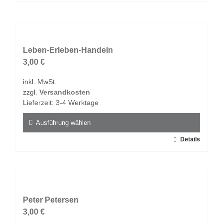
Produkt
weist
mehrere
Varianten
auf.
Leben-Erleben-Handeln
Die
3,00
€
Optionen
inkl. MwSt.
können
zzgl.
Versandkosten
auf
Lieferzeit:
3-4 Werktage
der
Produktseite
Ausführung wählen
gewählt
Dieses
Details
werden
Produkt
weist
mehrere
Varianten
auf.
Peter Petersen
Die
3,00
€