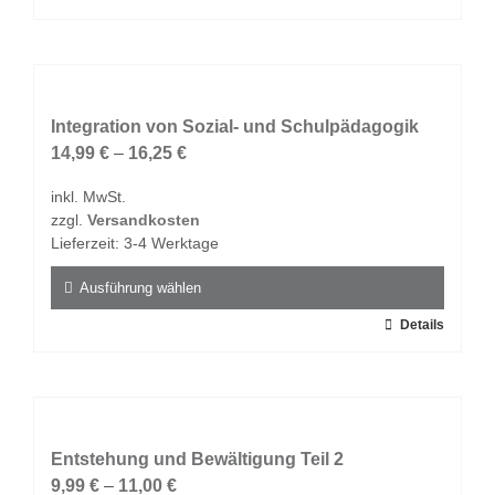
werden
Produkt
weist
mehrere
Varianten
auf.
Integration von Sozial- und Schulpädagogik
Die
14,99
€
–
16,25
€
Optionen
inkl. MwSt.
können
zzgl.
Versandkosten
auf
Lieferzeit:
3-4 Werktage
der
Produktseite
Ausführung wählen
gewählt
Dieses
Details
werden
Produkt
weist
mehrere
Varianten
auf.
Entstehung und Bewältigung Teil 2
Die
9,99
€
–
11,00
€