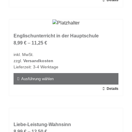
Dieses
Details
werden
Produkt
weist
mehrere
Varianten
auf.
Englischunterricht in der Hauptschule
Die
8,99
€
–
11,25
€
Optionen
inkl. MwSt.
können
zzgl.
Versandkosten
auf
Lieferzeit:
3-4 Werktage
der
Produktseite
Ausführung wählen
gewählt
Dieses
Details
werden
Produkt
weist
mehrere
Varianten
auf.
Liebe-Leistung-Wahnsinn
Die
8,99
€
–
12,50
€