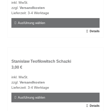
inkl. MwSt.
können
zzgl.
Versandkosten
auf
Lieferzeit:
3-4 Werktage
der
Produktseite
Ausführung wählen
gewählt
Dieses
Details
werden
Produkt
weist
mehrere
Varianten
auf.
Stanislaw Teofilowitsch Schazki
Die
3,00
€
Optionen
inkl. MwSt.
können
zzgl.
Versandkosten
auf
Lieferzeit:
3-4 Werktage
der
Produktseite
Ausführung wählen
gewählt
Dieses
Details
werden