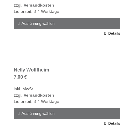
zzgl.
Versandkosten
Lieferzeit:
3-4 Werktage
Ausführung wählen
Dieses
Details
Produkt
weist
mehrere
Varianten
auf.
Nelly Wolffheim
Die
7,00
€
Optionen
inkl. MwSt.
können
zzgl.
Versandkosten
auf
Lieferzeit:
3-4 Werktage
der
Produktseite
Ausführung wählen
gewählt
Dieses
Details
werden
Produkt