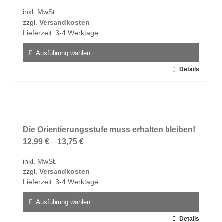
Optionen
inkl. MwSt.
können
zzgl.
Versandkosten
auf
Lieferzeit:
3-4 Werktage
der
Produktseite
Ausführung wählen
gewählt
Dieses
Details
werden
Produkt
weist
mehrere
Varianten
auf.
Die Orientierungsstufe muss erhalten bleiben!
Die
12,99
€
–
13,75
€
Optionen
inkl. MwSt.
können
zzgl.
Versandkosten
auf
Lieferzeit:
3-4 Werktage
der
Produktseite
Ausführung wählen
gewählt
Dieses
Details