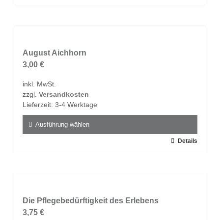
Produkt
weist
mehrere
Varianten
auf.
August Aichhorn
Die
3,00
€
Optionen
inkl. MwSt.
können
zzgl.
Versandkosten
auf
Lieferzeit:
3-4 Werktage
der
Produktseite
Ausführung wählen
gewählt
Dieses
Details
werden
Produkt
weist
mehrere
Varianten
auf.
Die Pflegebedürftigkeit des Erlebens
Die
3,75
€