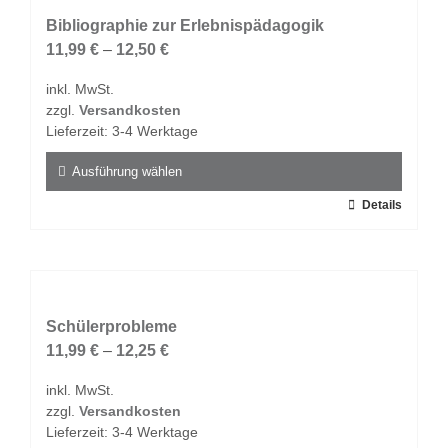
Varianten
auf.
Bibliographie zur Erlebnispädagogik
Die
11,99
€
–
12,50
€
Optionen
inkl. MwSt.
können
zzgl.
Versandkosten
auf
Lieferzeit:
3-4 Werktage
der
Produktseite
Ausführung wählen
gewählt
Dieses
Details
werden
Produkt
weist
mehrere
Varianten
auf.
Schülerprobleme
Die
11,99
€
–
12,25
€
Optionen
inkl. MwSt.
können
zzgl.
Versandkosten
auf
Lieferzeit:
3-4 Werktage
der