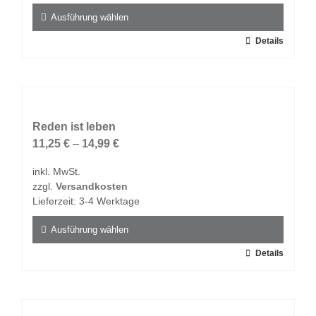
Produktseite
Ausführung wählen
gewählt
Dieses
Details
werden
Produkt
weist
mehrere
Varianten
auf.
Reden ist leben
Die
11,25
€
–
14,99
€
Optionen
inkl. MwSt.
können
zzgl.
Versandkosten
auf
Lieferzeit:
3-4 Werktage
der
Produktseite
Ausführung wählen
gewählt
Dieses
Details
werden
Produkt
weist
mehrere