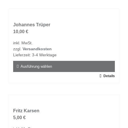
weist
mehrere
Varianten
auf.
Johannes Trüper
Die
10,00
€
Optionen
inkl. MwSt.
können
zzgl.
Versandkosten
auf
Lieferzeit:
3-4 Werktage
der
Produktseite
Ausführung wählen
gewählt
Dieses
Details
werden
Produkt
weist
mehrere
Varianten
auf.
Fritz Karsen
Die
5,00
€
Optionen