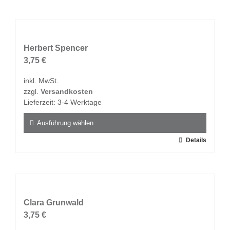
weist
mehrere
Varianten
auf.
Herbert Spencer
Die
3,75
€
Optionen
inkl. MwSt.
können
zzgl.
Versandkosten
auf
Lieferzeit:
3-4 Werktage
der
Produktseite
Ausführung wählen
gewählt
Dieses
Details
werden
Produkt
weist
mehrere
Varianten
auf.
Clara Grunwald
Die
3,75
€
Optionen