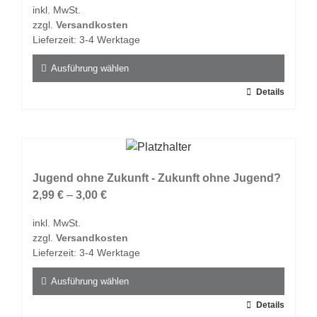
inkl. MwSt.
können
zzgl.
Versandkosten
auf
Lieferzeit:
3-4 Werktage
der
Produktseite
Ausführung wählen
gewählt
Dieses
Details
werden
Produkt
weist
mehrere
Varianten
auf.
Jugend ohne Zukunft - Zukunft ohne Jugend?
Die
2,99
€
–
3,00
€
Optionen
inkl. MwSt.
können
zzgl.
Versandkosten
auf
Lieferzeit:
3-4 Werktage
der
Produktseite
Ausführung wählen
gewählt
Dieses
Details
werden