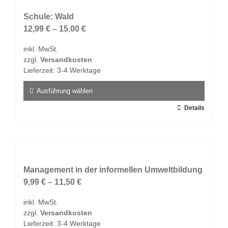
Varianten
auf.
Schule: Wald
Die
12,99
€
–
15,00
€
Optionen
inkl. MwSt.
können
zzgl.
Versandkosten
auf
Lieferzeit:
3-4 Werktage
der
Produktseite
Ausführung wählen
gewählt
Dieses
Details
werden
Produkt
weist
mehrere
Varianten
auf.
Management in der informellen Umweltbildung
Die
9,99
€
–
11,50
€
Optionen
inkl. MwSt.
können
zzgl.
Versandkosten
auf
Lieferzeit:
3-4 Werktage