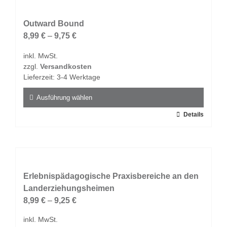
Varianten
auf.
Outward Bound
Die
8,99
€
–
9,75
€
Optionen
inkl. MwSt.
können
zzgl.
Versandkosten
auf
Lieferzeit:
3-4 Werktage
der
Produktseite
Ausführung wählen
gewählt
Dieses
Details
werden
Produkt
weist
mehrere
Varianten
auf.
Erlebnispädagogische Praxisbereiche an den
Die
Landerziehungsheimen
Optionen
8,99
€
–
9,25
€
können
inkl. MwSt.
auf