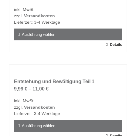
Optionen
inkl. MwSt.
können
zzgl.
Versandkosten
auf
Lieferzeit:
3-4 Werktage
der
Produktseite
Ausführung wählen
gewählt
Dieses
Details
werden
Produkt
weist
mehrere
Varianten
auf.
Entstehung und Bewältigung Teil 1
Die
9,99
€
–
11,00
€
Optionen
inkl. MwSt.
können
zzgl.
Versandkosten
auf
Lieferzeit:
3-4 Werktage
der
Produktseite
Ausführung wählen
gewählt