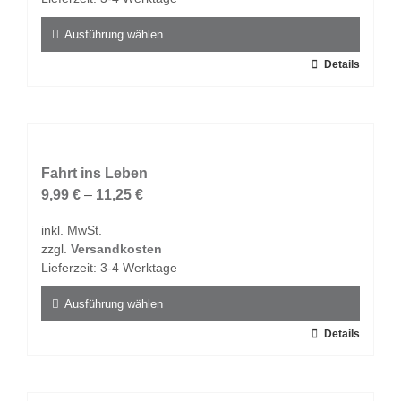
der
Produktseite
Ausführung wählen
gewählt
Dieses
Details
werden
Produkt
weist
mehrere
Varianten
auf.
Fahrt ins Leben
Die
9,99
€
–
11,25
€
Optionen
inkl. MwSt.
können
zzgl.
Versandkosten
auf
Lieferzeit:
3-4 Werktage
der
Produktseite
Ausführung wählen
gewählt
Dieses
Details
werden
Produkt
weist
mehrere