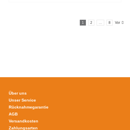
Produkt
weist
mehrere
1
2
…
8
Vor
Varianten
auf.
Die
Optionen
können
auf
der
Produktseite
gewählt
werden
Über uns
Unser Service
Rücknahmegarantie
AGB
Versandkosten
Zahlungsarten