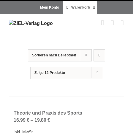
Zum
Mein Konto
Warenkorb
Inhalt
springen
Sortieren nach
Beliebtheit
Zeige
12 Produkte
Theorie und Praxis des Sports
16,99
€
–
19,80
€
inkl. MwSt.