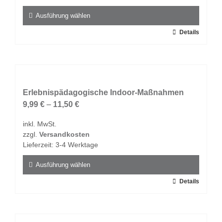
der
Produktseite
Ausführung wählen
gewählt
Dieses
Details
werden
Produkt
weist
mehrere
Varianten
auf.
Erlebnispädagogische Indoor-Maßnahmen
Die
9,99
€
–
11,50
€
Optionen
inkl. MwSt.
können
zzgl.
Versandkosten
auf
Lieferzeit:
3-4 Werktage
der
Produktseite
Ausführung wählen
gewählt
Dieses
Details
werden
Produkt
weist
mehrere