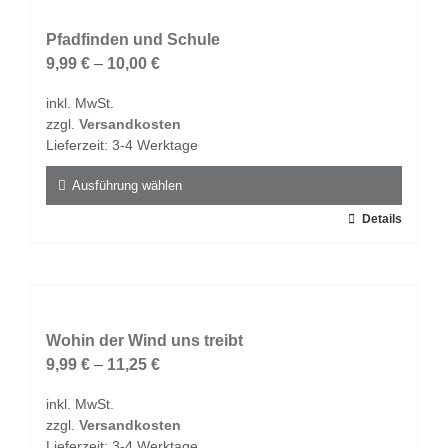
Varianten
auf.
Pfadfinden und Schule
Die
9,99
€
–
10,00
€
Optionen
inkl. MwSt.
können
zzgl.
Versandkosten
auf
Lieferzeit:
3-4 Werktage
der
Produktseite
Ausführung wählen
gewählt
Dieses
Details
werden
Produkt
weist
mehrere
Varianten
auf.
Wohin der Wind uns treibt
Die
9,99
€
–
11,25
€
Optionen
inkl. MwSt.
können
zzgl.
Versandkosten
auf
Lieferzeit:
3-4 Werktage