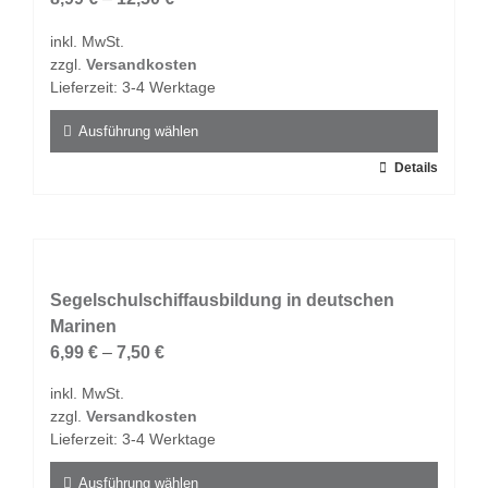
Optionen
inkl. MwSt.
können
zzgl.
Versandkosten
auf
Lieferzeit:
3-4 Werktage
der
Produktseite
Ausführung wählen
gewählt
Dieses
Details
werden
Produkt
weist
mehrere
Varianten
auf.
Segelschulschiffausbildung in deutschen
Die
Marinen
Optionen
6,99
€
–
7,50
€
können
inkl. MwSt.
auf
zzgl.
Versandkosten
der
Lieferzeit:
3-4 Werktage
Produktseite
gewählt
Ausführung wählen