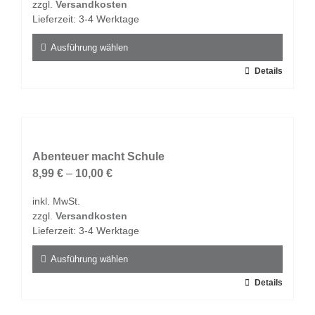
zzgl.
Versandkosten
der
Lieferzeit:
3-4 Werktage
Produktseite
gewählt
Ausführung wählen
werden
Dieses
Details
Produkt
weist
mehrere
Varianten
auf.
Abenteuer macht Schule
Die
8,99
€
–
10,00
€
Optionen
inkl. MwSt.
können
zzgl.
Versandkosten
auf
Lieferzeit:
3-4 Werktage
der
Produktseite
Ausführung wählen
gewählt
Dieses
Details
werden
Produkt