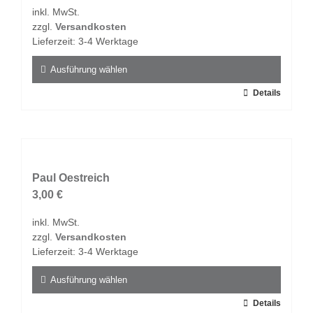
Optionen
inkl. MwSt.
können
zzgl.
Versandkosten
auf
Lieferzeit:
3-4 Werktage
der
Produktseite
Ausführung wählen
gewählt
Dieses
Details
werden
Produkt
weist
mehrere
Varianten
auf.
Paul Oestreich
Die
3,00
€
Optionen
inkl. MwSt.
können
zzgl.
Versandkosten
auf
Lieferzeit:
3-4 Werktage
der
Produktseite
Ausführung wählen
gewählt
Dieses
Details
werden