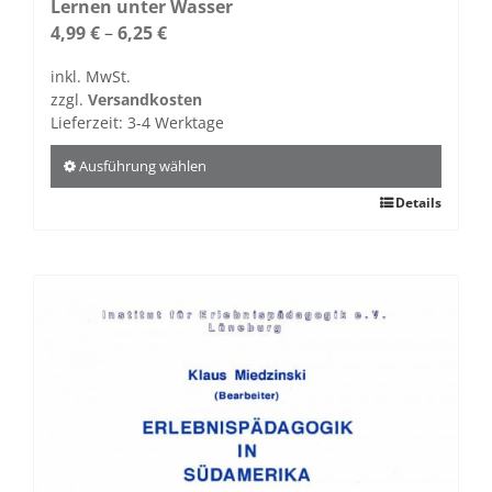
Lernen unter Wasser
4,99
€
–
6,25
€
inkl. MwSt.
zzgl.
Versandkosten
Lieferzeit:
3-4 Werktage
Ausführung wählen
Dieses
Details
Produkt
weist
mehrere
Varianten
auf.
Die
Optionen
können
auf
der