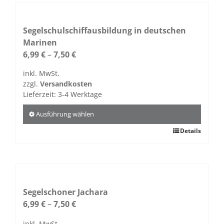
mehrere
Varianten
auf.
Segelschulschiffausbildung in deutschen
Die
Marinen
Optionen
6,99
€
–
7,50
€
können
inkl. MwSt.
auf
zzgl.
Versandkosten
der
Lieferzeit:
3-4 Werktage
Produktseite
gewählt
Ausführung wählen
werden
Dieses
Details
Produkt
weist
mehrere
Varianten
auf.
Segelschoner Jachara
Die
6,99
€
–
7,50
€
Optionen
inkl. MwSt.