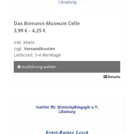
Das Bomann-Museum Celle
3,99
€
–
4,25
€
inkl. MwSt.
zzgl.
Versandkosten
Lieferzeit:
3-4 Werktage
Ausführung wählen
Dieses
Details
Produkt
weist
mehrere
Varianten
auf.
Die
Optionen