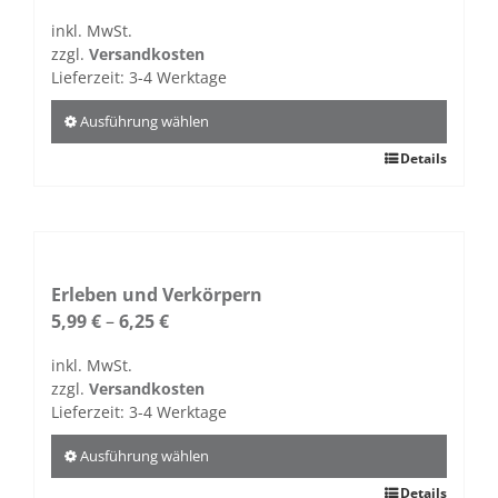
inkl. MwSt.
zzgl.
Versandkosten
Lieferzeit:
3-4 Werktage
Ausführung wählen
Dieses
Details
Produkt
weist
mehrere
Varianten
auf.
Erleben und Verkörpern
Die
5,99
€
–
6,25
€
Optionen
inkl. MwSt.
können
zzgl.
Versandkosten
auf
Lieferzeit:
3-4 Werktage
der
Produktseite
Ausführung wählen
gewählt
Dieses
Details