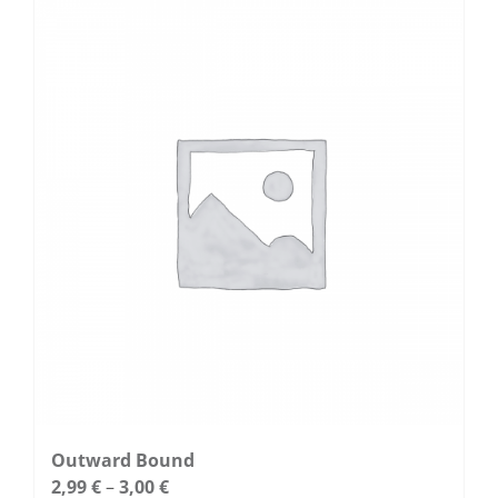
mehrere
Varianten
auf.
Die
Optionen
können
auf
der
Produktseite
gewählt
werden
Outward Bound
2,99
€
–
3,00
€