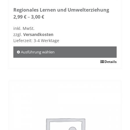
Regionales Lernen und Umwelterziehung
2,99
€
–
3,00
€
inkl. MwSt.
zzgl.
Versandkosten
Lieferzeit:
3-4 Werktage
Ausführung wählen
Dieses
Details
Produkt
weist
mehrere
Varianten
auf.
Die
Optionen
können
auf