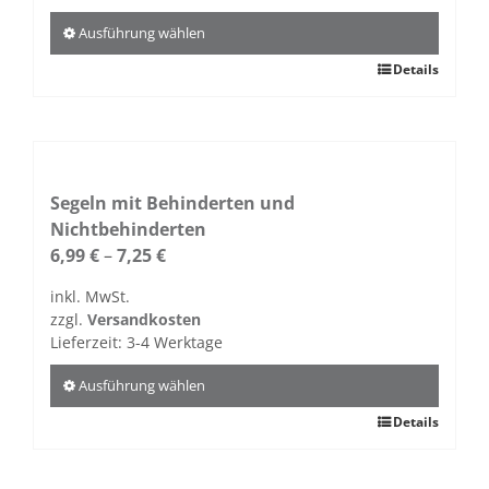
der
Produktseite
Ausführung wählen
gewählt
Dieses
Details
werden
Produkt
weist
mehrere
Varianten
auf.
Segeln mit Behinderten und
Die
Nichtbehinderten
Optionen
6,99
€
–
7,25
€
können
inkl. MwSt.
auf
zzgl.
Versandkosten
der
Lieferzeit:
3-4 Werktage
Produktseite
gewählt
Ausführung wählen
werden
Dieses
Details
Produkt
weist