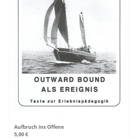
Produktseite
gewählt
werden
Aufbruch ins Offene
5,00
€