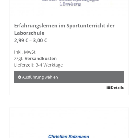
Erfahrungslernen im Sportunterricht der
Laborschule
2,99
€
–
3,00
€
inkl. MwSt.
zzgl.
Versandkosten
Lieferzeit:
3-4 Werktage
Ausführung wählen
Dieses
Details
Produkt
weist
mehrere
Varianten
auf.
Die