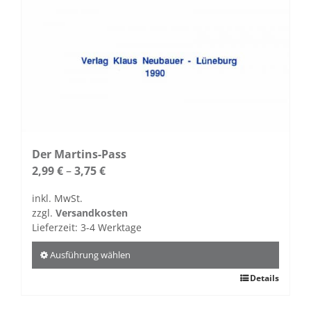
Der Martins-Pass
2,99
€
–
3,75
€
inkl. MwSt.
zzgl.
Versandkosten
Lieferzeit:
3-4 Werktage
Ausführung wählen
Dieses
Details
Produkt