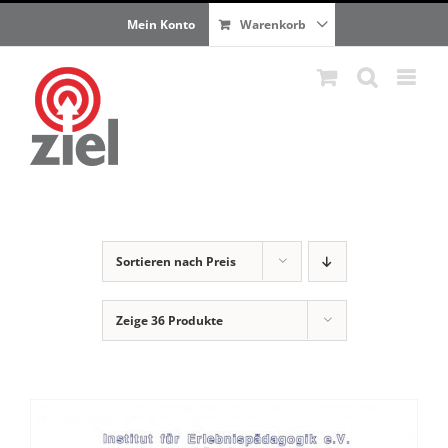
Zum
Mein Konto
Warenkorb
Inhalt
springen
Sortieren nach
Preis
Zeige
36 Produkte