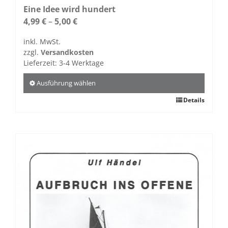
auf.
Eine Idee wird hundert
Die
4,99
€
–
5,00
€
Optionen
inkl. MwSt.
können
zzgl.
Versandkosten
auf
Lieferzeit:
3-4 Werktage
der
Produktseite
Ausführung wählen
gewählt
Dieses
Details
werden
Produkt
weist
mehrere
Varianten
auf.
Die
Optionen
können
auf
der