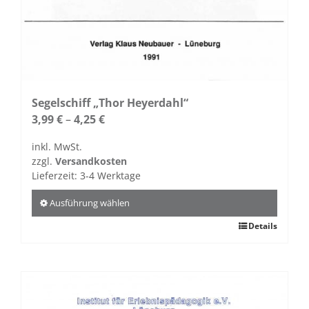
Segelschiff „Thor Heyerdahl“
3,99
€
–
4,25
€
inkl. MwSt.
zzgl.
Versandkosten
Lieferzeit:
3-4 Werktage
Ausführung wählen
Dieses
Details
Produkt
weist
mehrere
Varianten