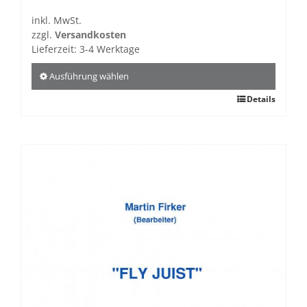
inkl. MwSt.
zzgl.
Versandkosten
Lieferzeit:
3-4 Werktage
Ausführung wählen
Dieses
Details
Produkt
weist
mehrere
Varianten
auf.
Die
Optionen
können
auf
der
Produktseite
gewählt