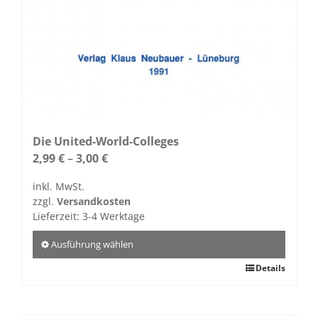
Die United-World-Colleges
2,99
€
–
3,00
€
inkl. MwSt.
zzgl.
Versandkosten
Lieferzeit:
3-4 Werktage
Ausführung wählen
Dieses
Details
Produkt
weist