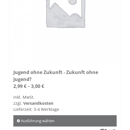
der
Produktseite
gewählt
werden
Jugend ohne Zukunft - Zukunft ohne
Jugend?
2,99
€
–
3,00
€
inkl. MwSt.
zzgl.
Versandkosten
Lieferzeit:
3-4 Werktage
Ausführung wählen