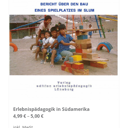
Produktseite
gewählt
werden
Erlebnispädagogik in Südamerika
4,99
€
–
5,00
€
inkl. MwSt.