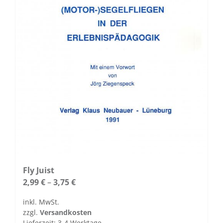
werden
Fly Juist
2,99
€
–
3,75
€
inkl. MwSt.
zzgl.
Versandkosten
Lieferzeit:
3-4 Werktage