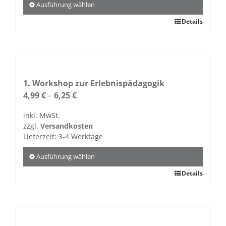
Ausführung wählen
Dieses
Details
Produkt
weist
mehrere
Varianten
auf.
1. Workshop zur Erlebnispädagogik
Die
4,99
€
–
6,25
€
Optionen
inkl. MwSt.
können
zzgl.
Versandkosten
auf
Lieferzeit:
3-4 Werktage
der
Produktseite
Ausführung wählen
gewählt
Dieses
Details
werden
Produkt
weist
mehrere
Varianten