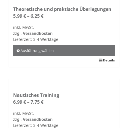
Theoretische und praktische Überlegungen
5,99
€
–
6,25
€
inkl. MwSt.
zzgl.
Versandkosten
Lieferzeit:
3-4 Werktage
Ausführung wählen
Dieses
Details
Produkt
weist
mehrere
Varianten
auf.
Nautisches Training
Die
6,99
€
–
7,75
€
Optionen
inkl. MwSt.
können
zzgl.
Versandkosten
auf
Lieferzeit:
3-4 Werktage