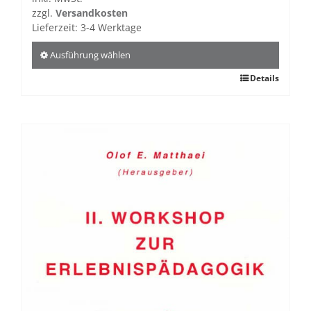
zzgl.
Versandkosten
Lieferzeit:
3-4 Werktage
Ausführung wählen
Dieses
Details
Produkt
weist
mehrere
Varianten
auf.
Die
Optionen
können
auf
der
Produktseite
gewählt
werden