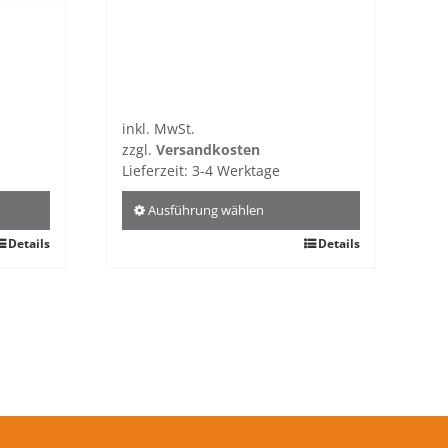
inkl. MwSt.
zzgl.
Versandkosten
Lieferzeit:
3-4 Werktage
Ausführung wählen
Details
Dieses
Details
Produkt
weist
mehrere
Varianten
auf.
Die
Optionen
können