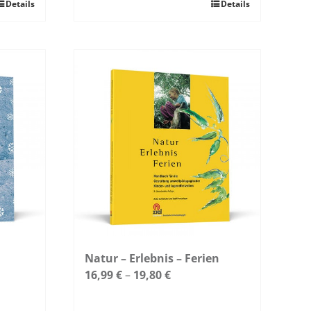
Details
Dieses
Details
Produkt
weist
mehrere
Varianten
auf.
Die
Optionen
können
auf
der
Produktseite
gewählt
werden
Natur – Erlebnis – Ferien
16,99
€
–
19,80
€