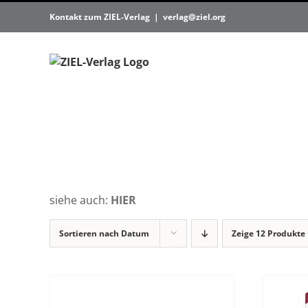
Zum
Kontakt zum ZIEL-Verlag
|
verlag@ziel.org
Inhalt
springen
siehe auch:
HIER
Sortieren nach
Datum
Zeige
12 Produkte