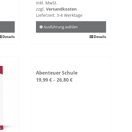
inkl. MwSt.
zzgl.
Versandkosten
Lieferzeit:
3-4 Werktage
Ausführung wählen
Details
Dieses
Details
Produkt
weist
mehrere
Varianten
auf.
Abenteuer Schule
Die
19,99
€
–
26,80
€
Optionen
können
auf
der
Produktseite
gewählt
werden