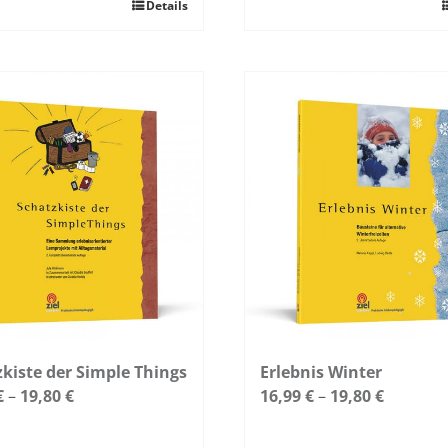
Details
Dieses
kt
Produkt
weist
re
mehrere
ten
Varianten
auf.
Die
nen
Optionen
n
können
auf
der
tseite
Produktseite
t
gewählt
n
werden
kiste der Simple Things
Erlebnis Winter
€
–
19,80
€
16,99
€
–
19,80
€