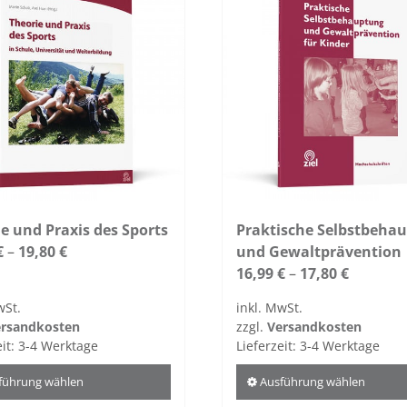
e und Praxis des Sports
Praktische Selbstbeha
€
–
19,80
€
und Gewaltprävention
16,99
€
–
17,80
€
wSt.
inkl. MwSt.
rsandkosten
zzgl.
Versandkosten
eit:
3-4 Werktage
Lieferzeit:
3-4 Werktage
führung wählen
Ausführung wählen