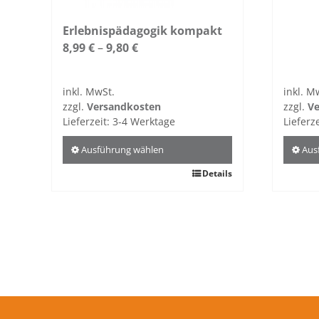
Erlebnispädagogik kompakt
8,99
€
–
9,80
€
inkl. MwSt.
inkl. M
zzgl.
Versandkosten
zzgl.
Ve
Lieferzeit:
3-4 Werktage
Lieferz
Ausführung wählen
Aus
Dieses
Details
Dieses
Produkt
Produ
weist
weist
mehrere
mehre
Varianten
Varian
auf.
auf.
Die
Die
Optionen
Optio
können
könne