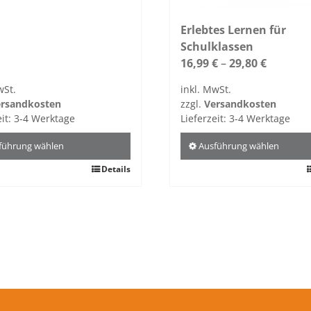
Erlebtes Lernen für
Schulklassen
16,99
€
–
29,80
€
wSt.
inkl. MwSt.
rsandkosten
zzgl.
Versandkosten
eit:
3-4 Werktage
Lieferzeit:
3-4 Werktage
führung wählen
Ausführung wählen
Details
Dieses
kt
Produkt
weist
re
mehrere
ten
Varianten
auf.
Die
nen
Optionen
n
können