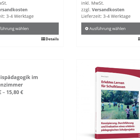
wSt.
inkl. MwSt.
rsandkosten
zzgl.
Versandkosten
eit:
3-4 Werktage
Lieferzeit:
3-4 Werktage
führung wählen
Ausführung wählen
Details
Dieses
kt
Produkt
weist
re
mehrere
ten
Varianten
nispädagogik im
auf.
enzimmer
Die
nen
€
–
15,80
€
Optionen
n
können
auf
der
tseite
Produktseite
t
gewählt
n
werden