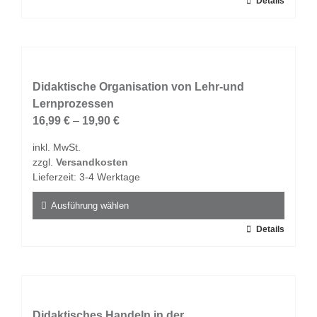
Dieses
Details
werden
Produkt
weist
mehrere
Varianten
auf.
Didaktische Organisation von Lehr-und
Die
Lernprozessen
Optionen
16,99
€
–
19,90
€
können
inkl. MwSt.
auf
zzgl.
Versandkosten
der
Lieferzeit:
3-4 Werktage
Produktseite
gewählt
Ausführung wählen
werden
Dieses
Details
Produkt
weist
mehrere
Varianten
auf.
Didaktisches Handeln in der