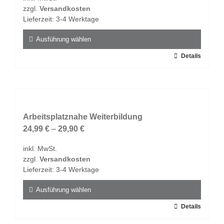
zzgl.
Versandkosten
Lieferzeit:
3-4 Werktage
Ausführung wählen
Dieses
Details
Produkt
weist
mehrere
Varianten
auf.
Arbeitsplatznahe Weiterbildung
Die
24,99
€
–
29,90
€
Optionen
inkl. MwSt.
können
zzgl.
Versandkosten
auf
Lieferzeit:
3-4 Werktage
der
Produktseite
Ausführung wählen
gewählt
Dieses
Details
werden
Produkt