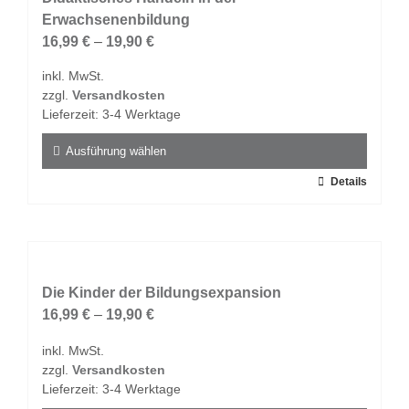
Die
Erwachsenenbildung
Optionen
16,99
€
–
19,90
€
können
inkl. MwSt.
auf
zzgl.
Versandkosten
der
Lieferzeit:
3-4 Werktage
Produktseite
gewählt
Ausführung wählen
werden
Dieses
Details
Produkt
weist
mehrere
Varianten
auf.
Die Kinder der Bildungsexpansion
Die
16,99
€
–
19,90
€
Optionen
inkl. MwSt.
können
zzgl.
Versandkosten
auf
Lieferzeit:
3-4 Werktage
der