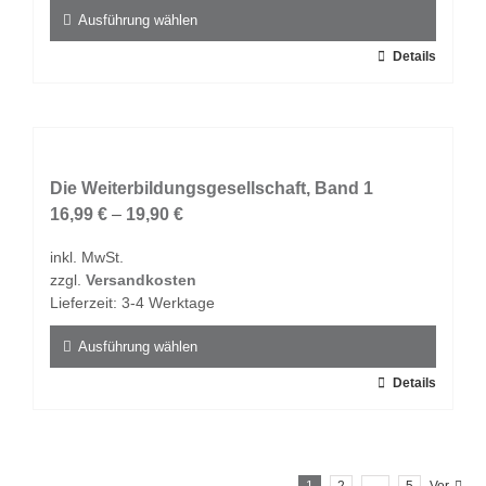
Produktseite
Ausführung wählen
gewählt
Dieses
Details
werden
Produkt
weist
mehrere
Varianten
auf.
Die Weiterbildungsgesellschaft, Band 1
Die
16,99
€
–
19,90
€
Optionen
inkl. MwSt.
können
zzgl.
Versandkosten
auf
Lieferzeit:
3-4 Werktage
der
Produktseite
Ausführung wählen
gewählt
Dieses
Details
werden
Produkt
weist
mehrere