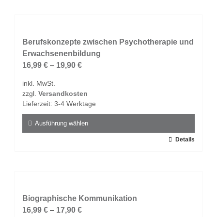
weist
mehrere
Varianten
auf.
Berufskonzepte zwischen Psychotherapie und
Die
Erwachsenenbildung
Optionen
16,99
€
–
19,90
€
können
inkl. MwSt.
auf
zzgl.
Versandkosten
der
Lieferzeit:
3-4 Werktage
Produktseite
gewählt
Ausführung wählen
werden
Dieses
Details
Produkt
weist
mehrere
Varianten
auf.
Biographische Kommunikation
Die
16,99
€
–
17,90
€