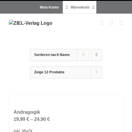
Zum
Mein Konto
Warenkorb
Inhalt
springen
Sortieren nach
Name
Zeige
12 Produkte
Andragogik
19,99
€
–
24,90
€
inkl. MwSt.