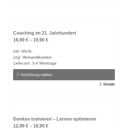
werden
Produkt
weist
mehrere
Varianten
auf.
Coaching im 21. Jahrhundert
Die
16,99
€
–
19,90
€
Optionen
inkl. MwSt.
können
zzgl.
Versandkosten
auf
Lieferzeit:
3-4 Werktage
der
Produktseite
Ausführung wählen
gewählt
Dieses
Details
werden
Produkt
weist
mehrere
Varianten
auf.
Denken trainieren – Lernen optimieren
Die
12,99
€
–
16,90
€