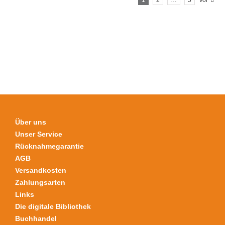
1
2
…
5
Vor
Varianten
auf.
Die
Optionen
können
auf
der
Produktseite
gewählt
werden
Über uns
Unser Service
Rücknahmegarantie
AGB
Versandkosten
Zahlungsarten
Links
Die digitale Bibliothek
Buchhandel