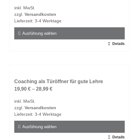
Optionen
inkl. MwSt.
können
zzgl.
Versandkosten
auf
Lieferzeit:
3-4 Werktage
der
Produktseite
Ausführung wählen
gewählt
Dieses
Details
werden
Produkt
weist
mehrere
Varianten
auf.
Coaching als Türöffner für gute Lehre
Die
19,90
€
–
28,99
€
Optionen
inkl. MwSt.
können
zzgl.
Versandkosten
auf
Lieferzeit:
3-4 Werktage
der
Produktseite
Ausführung wählen
gewählt
Dieses
Details