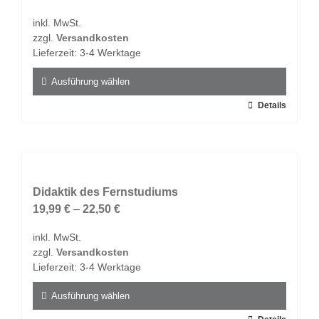
Optionen
inkl. MwSt.
können
zzgl.
Versandkosten
auf
Lieferzeit:
3-4 Werktage
der
Produktseite
Ausführung wählen
gewählt
Dieses
Details
werden
Produkt
weist
mehrere
Varianten
auf.
Didaktik des Fernstudiums
Die
19,99
€
–
22,50
€
Optionen
inkl. MwSt.
können
zzgl.
Versandkosten
auf
Lieferzeit:
3-4 Werktage
der
Produktseite
Ausführung wählen
gewählt