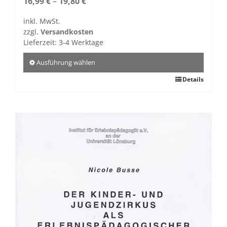
16,99
€
–
19,80
€
inkl. MwSt.
zzgl.
Versandkosten
Lieferzeit:
3-4 Werktage
Ausführung wählen
Dieses
Details
Produkt
weist
mehrere
Varianten
auf.
Die
Optionen
können
auf
der
Produktseite
gewählt