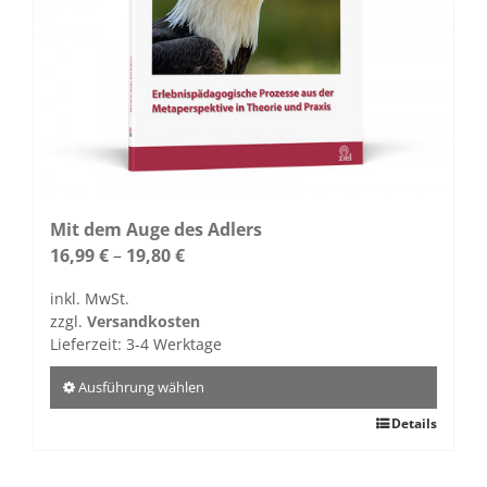
gewählt
werden
Mit dem Auge des Adlers
16,99
€
–
19,80
€
inkl. MwSt.
zzgl.
Versandkosten
Lieferzeit:
3-4 Werktage
Ausführung wählen
Dieses
Details
Produkt
weist