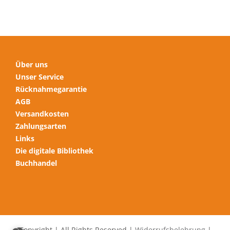
auf
der
Produktseite
gewählt
werden
Über uns
Unser Service
Rücknahmegarantie
AGB
Versandkosten
Zahlungsarten
Links
Die digitale Bibliothek
Buchhandel
Copyright | All Rights Reserved |
Widerrufsbelehrung
|