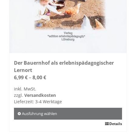
Der Bauernhof als erlebnispädagogischer
Lernort
6,99
€
–
8,00
€
inkl. MwSt.
zzgl.
Versandkosten
Lieferzeit:
3-4 Werktage
Ausführung wählen
Dieses
Details
Produkt