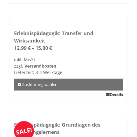
werden
Produkt
weist
mehrere
Varianten
auf.
Erlebnispädagogik: Transfer und
Die
Wirksamkeit
Optionen
12,99
€
–
15,00
€
können
inkl. MwSt.
auf
zzgl.
Versandkosten
der
Lieferzeit:
3-4 Werktage
Produktseite
gewählt
Ausführung wählen
werden
Dieses
Details
Produkt
weist
mehrere
Varianten
Erlebnispädagogik: Grundlagen des
SALE!
auf.
Erfahrungslernens