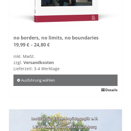
no borders, no limits, no boundaries
19,99
€
–
24,80
€
inkl. MwSt.
zzgl.
Versandkosten
Lieferzeit:
3-4 Werktage
Ausführung wählen
Dieses
Details
Produkt
weist
mehrere
Varianten
auf.