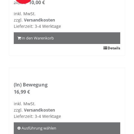
Ursprünglicher
Aktueller
Die
10,00
€
21,50
€
Preis
Preis
Optionen
inkl. MwSt.
war:
ist:
können
zzgl.
Versandkosten
21,50 €
10,00 €.
auf
Lieferzeit:
3-4 Werktage
der
Produktseite
In den Warenkorb
gewählt
Details
werden
(In) Bewegung
16,99
€
inkl. MwSt.
zzgl.
Versandkosten
Lieferzeit:
3-4 Werktage
Ausführung wählen