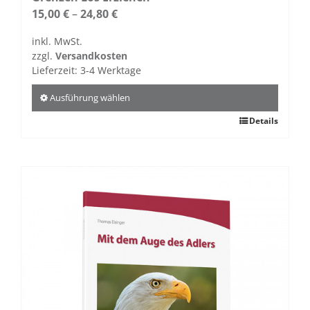
15,00
€
–
24,80
€
inkl. MwSt.
zzgl.
Versandkosten
Lieferzeit:
3-4 Werktage
Ausführung wählen
Dieses
Details
Produkt
weist
mehrere
Varianten
auf.
Die
Optionen
können
auf
der
Produktseite