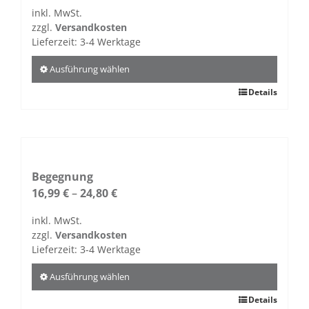
inkl. MwSt.
zzgl.
Versandkosten
Lieferzeit:
3-4 Werktage
Ausführung wählen
Dieses
Details
Produkt
weist
mehrere
Varianten
auf.
Begegnung
Die
16,99
€
–
24,80
€
Optionen
inkl. MwSt.
können
zzgl.
Versandkosten
auf
Lieferzeit:
3-4 Werktage
der
Produktseite
Ausführung wählen
gewählt
Dieses
Details