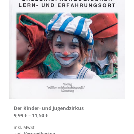
werden
Der Kinder- und Jugendzirkus
9,99
€
–
11,50
€
inkl. MwSt.
zzgl.
Versandkosten