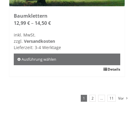
Baumklettern
12,99
€
–
14,50
€
inkl. MwSt.
zzgl.
Versandkosten
Lieferzeit:
3-4 Werktage
Ausführung wählen
Dieses
Details
Produkt
weist
mehrere
Varianten
1
2
…
11
Vor
auf.
Die
Optionen
können