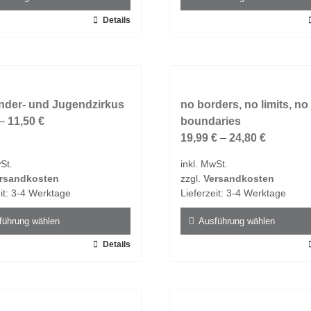
n
werden
Details
Dieses
t
Produkt
weist
e
mehrere
ten
Varianten
nder- und Jugendzirkus
auf.
no borders, no limits, no
–
11,50
€
Die
boundaries
en
Optionen
19,99
€
–
24,80
€
n
können
St.
inkl. MwSt.
auf
rsandkosten
zzgl.
Versandkosten
der
it:
3-4 Werktage
Lieferzeit:
3-4 Werktage
tseite
Produktseite
t
gewählt
führung wählen
Ausführung wählen
n
werden
Details
Dieses
t
Produkt
weist
e
mehrere