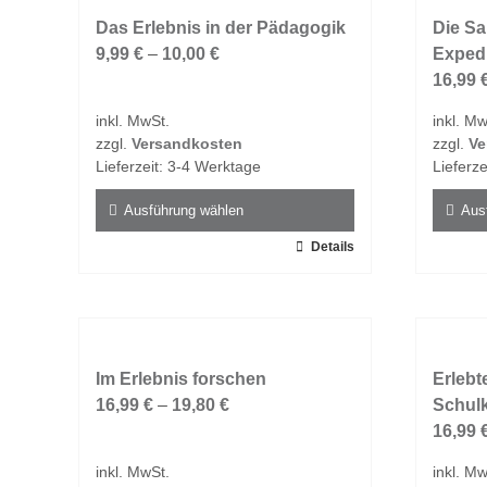
Varianten
Varian
auf.
Das Erlebnis in der Pädagogik
auf.
Die Sa
Die
9,99
€
–
10,00
€
Die
Expedi
Optionen
Option
16,99
können
könne
inkl. MwSt.
inkl. Mw
auf
auf
zzgl.
Versandkosten
zzgl.
Ve
der
der
Lieferzeit:
3-4 Werktage
Lieferze
Produktseite
Produk
gewählt
gewähl
Ausführung wählen
Aus
werden
werde
Dieses
Details
Dieses
Produkt
Produk
weist
weist
mehrere
mehrer
Varianten
Varian
auf.
Im Erlebnis forschen
auf.
Erlebt
Die
16,99
€
–
19,80
€
Die
Schul
Optionen
Option
16,99
können
könne
inkl. MwSt.
inkl. Mw
auf
auf