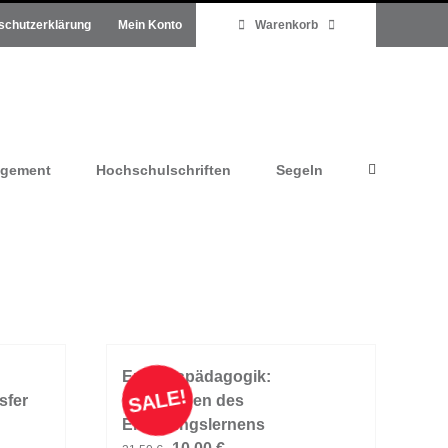
schutzerklärung
Mein Konto
Warenkorb
agement
Hochschulschriften
Segeln
Erlebnispädagogik:
SALE!
sfer
Grundlagen des
Erfahrungslernens
Ursprünglicher
Aktueller