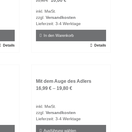
10,00
€
21,50
€
Preis
Preis
inkl. MwSt.
war:
ist:
zzgl.
Versandkosten
21,50 €
10,00 €.
Lieferzeit:
3-4 Werktage
In den Warenkorb
Details
Details
Mit dem Auge des Adlers
16,99
€
–
19,80
€
inkl. MwSt.
zzgl.
Versandkosten
Lieferzeit:
3-4 Werktage
Ausführung wählen