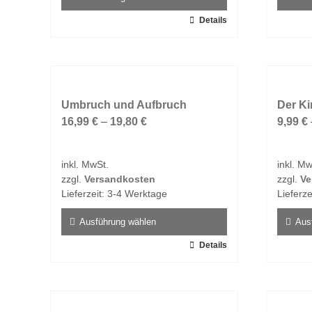
werden
werde
Dieses
Details
Dieses
Produkt
Produk
weist
weist
mehrere
mehrer
Varianten
Varian
auf.
Umbruch und Aufbruch
auf.
Der Ki
Die
16,99
€
–
19,80
€
Die
9,99
€
Optionen
Option
können
könne
inkl. MwSt.
inkl. Mw
auf
auf
zzgl.
Versandkosten
zzgl.
Ve
der
der
Lieferzeit:
3-4 Werktage
Lieferze
Produktseite
Produk
gewählt
gewähl
Ausführung wählen
Aus
werden
werde
Dieses
Details
Dieses
Produkt
Produk
weist
weist
mehrere
mehrer