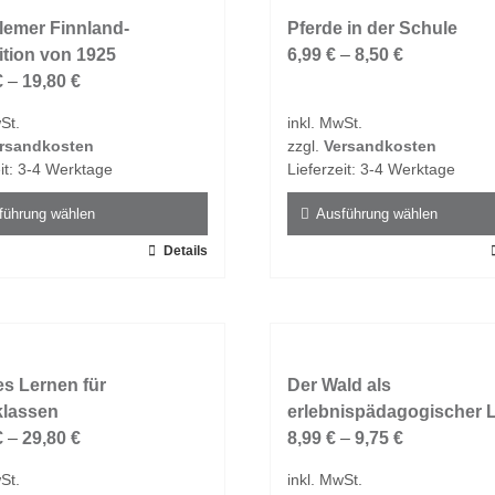
ten
Varianten
lemer Finnland-
auf.
Pferde in der Schule
tion von 1925
Die
6,99
€
–
8,50
€
en
€
–
19,80
€
Optionen
n
können
St.
inkl. MwSt.
auf
rsandkosten
zzgl.
Versandkosten
der
it:
3-4 Werktage
Lieferzeit:
3-4 Werktage
tseite
Produktseite
t
gewählt
führung wählen
Ausführung wählen
n
werden
Details
Dieses
t
Produkt
weist
e
mehrere
ten
Varianten
es Lernen für
auf.
Der Wald als
klassen
Die
erlebnispädagogischer L
en
€
–
29,80
€
Optionen
8,99
€
–
9,75
€
n
können
St.
inkl. MwSt.
auf