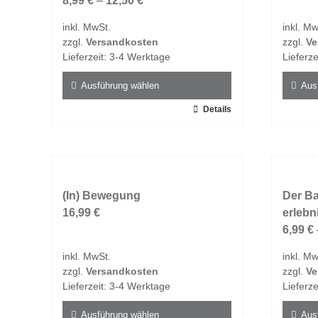
8,99
€
–
12,50
€
inkl. MwSt.
inkl. Mw
zzgl.
Versandkosten
zzgl.
Ve
Lieferzeit:
3-4 Werktage
Lieferze
Ausführung wählen
Aus
Dieses
Details
Dieses
Produkt
Produk
weist
weist
mehrere
mehrer
Varianten
Varian
auf.
(In) Bewegung
auf.
Der Ba
Die
16,99
€
Die
erlebn
Optionen
Option
6,99
€
können
könne
inkl. MwSt.
inkl. Mw
auf
auf
zzgl.
Versandkosten
zzgl.
Ve
der
der
Lieferzeit:
3-4 Werktage
Lieferze
Produktseite
Produk
gewählt
gewähl
Ausführung wählen
Aus