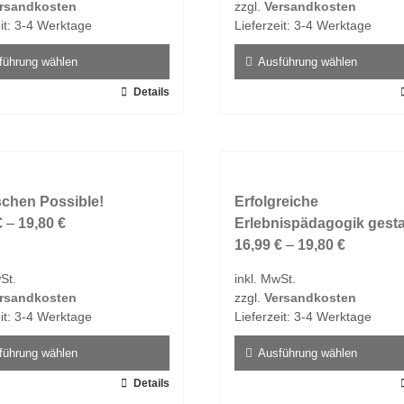
rsandkosten
zzgl.
Versandkosten
der
it:
3-4 Werktage
Lieferzeit:
3-4 Werktage
tseite
Produktseite
t
gewählt
führung wählen
Ausführung wählen
n
werden
Details
Dieses
t
Produkt
weist
e
mehrere
ten
Varianten
chen Possible!
auf.
Erfolgreiche
€
–
19,80
€
Die
Erlebnispädagogik gesta
en
Optionen
16,99
€
–
19,80
€
n
können
St.
inkl. MwSt.
auf
rsandkosten
zzgl.
Versandkosten
der
it:
3-4 Werktage
Lieferzeit:
3-4 Werktage
tseite
Produktseite
t
gewählt
führung wählen
Ausführung wählen
n
werden
Details
Dieses