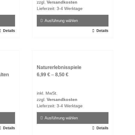
zzgl.
Versandkosten
der
Lieferzeit:
3-4 Werktage
Produktseite
gewählt
Ausführung wählen
werden
Details
Dieses
Details
Produkt
weist
mehrere
Varianten
auf.
Naturerlebnisspiele
lten
Die
6,99
€
–
8,50
€
Optionen
können
inkl. MwSt.
auf
zzgl.
Versandkosten
der
Lieferzeit:
3-4 Werktage
Produktseite
gewählt
Ausführung wählen
werden
Details
Dieses
Details