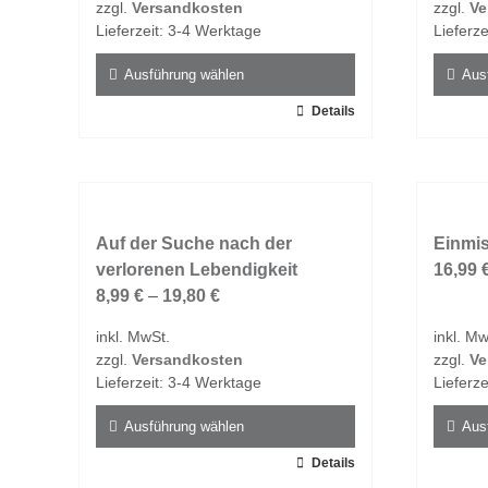
zzgl.
Versandkosten
zzgl.
Ve
der
der
Lieferzeit:
3-4 Werktage
Lieferze
Produktseite
Produk
gewählt
gewähl
Ausführung wählen
Aus
werden
werde
Dieses
Details
Dieses
Produkt
Produk
weist
weist
mehrere
mehrer
Varianten
Varian
auf.
Auf der Suche nach der
auf.
Einmis
Die
verlorenen Lebendigkeit
Die
16,99
Optionen
8,99
€
–
19,80
€
Option
können
könne
inkl. MwSt.
inkl. Mw
auf
auf
zzgl.
Versandkosten
zzgl.
Ve
der
der
Lieferzeit:
3-4 Werktage
Lieferze
Produktseite
Produk
gewählt
gewähl
Ausführung wählen
Aus
werden
werde
Dieses
Details
Dieses