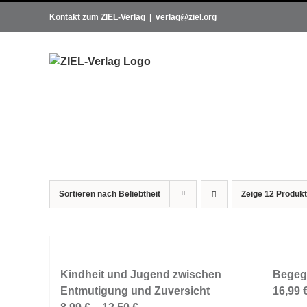
Zum
Kontakt zum ZIEL-Verlag
|
verlag@ziel.org
Inhalt
springen
Sortieren nach
Beliebtheit
Zeige
12 Produk
Kindheit und Jugend zwischen
Begeg
Entmutigung und Zuversicht
16,99