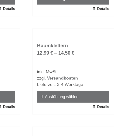
Details
Dieses
Details
Produkt
weist
mehrere
Varianten
auf.
Baumklettern
Die
12,99
€
–
14,50
€
Optionen
können
inkl. MwSt.
auf
zzgl.
Versandkosten
der
Lieferzeit:
3-4 Werktage
Produktseite
gewählt
Ausführung wählen
werden
Details
Dieses
Details
Produkt
weist
mehrere