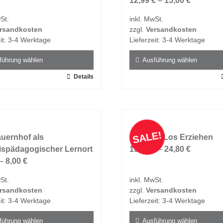
12,99
€
–
15,00
€
St.
inkl. MwSt.
rsandkosten
zzgl.
Versandkosten
it:
3-4 Werktage
Lieferzeit:
3-4 Werktage
führung wählen
Ausführung wählen
Details
Dieses
t
Produkt
weist
e
mehrere
ten
Varianten
SALE!
uernhof als
auf.
Grenzen Los Erziehen
ispädagogischer Lernort
Die
15,00
€
–
24,80
€
en
–
8,00
€
Optionen
n
können
St.
inkl. MwSt.
auf
rsandkosten
zzgl.
Versandkosten
der
it:
3-4 Werktage
Lieferzeit:
3-4 Werktage
tseite
Produktseite
t
gewählt
führung wählen
Ausführung wählen