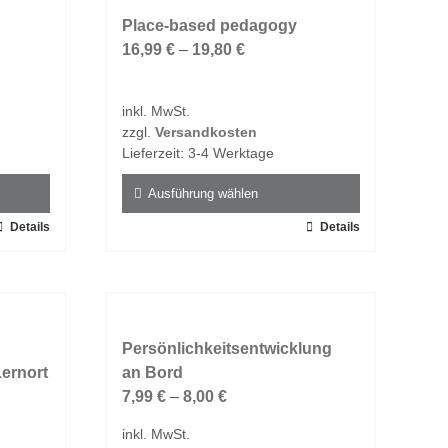
Varianten
auf.
Place-based pedagogy
Die
16,99
€
–
19,80
€
Optionen
können
inkl. MwSt.
auf
zzgl.
Versandkosten
der
Lieferzeit:
3-4 Werktage
Produktseite
gewählt
Ausführung wählen
werden
Details
Dieses
Details
Produkt
weist
mehrere
Varianten
auf.
Persönlichkeitsentwicklung
ernort
Die
an Bord
Optionen
7,99
€
–
8,00
€
können
inkl. MwSt.
auf