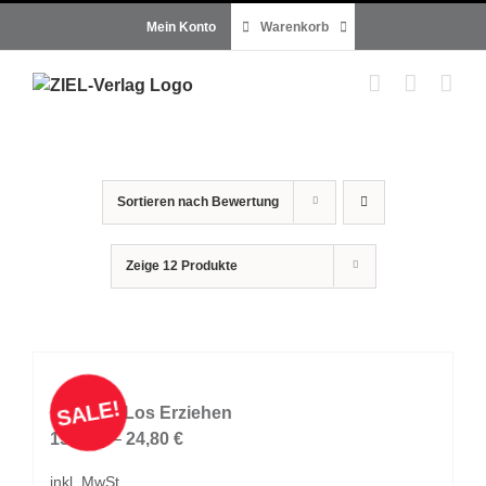
Zum
Mein Konto
Warenkorb
Inhalt
springen
Sortieren nach
Bewertung
Zeige
12 Produkte
SALE!
Grenzen Los Erziehen
15,00
€
–
24,80
€
inkl. MwSt.