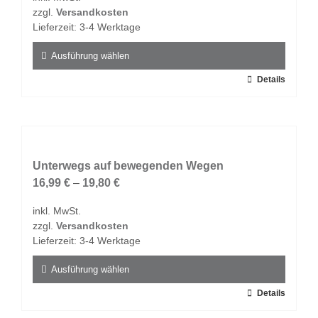
zzgl.
Versandkosten
Lieferzeit:
3-4 Werktage
Ausführung wählen
Dieses
Details
Produkt
weist
mehrere
Varianten
auf.
Unterwegs auf bewegenden Wegen
Die
16,99
€
–
19,80
€
Optionen
inkl. MwSt.
können
zzgl.
Versandkosten
auf
Lieferzeit:
3-4 Werktage
der
Produktseite
Ausführung wählen
gewählt
Dieses
Details
werden
Produkt