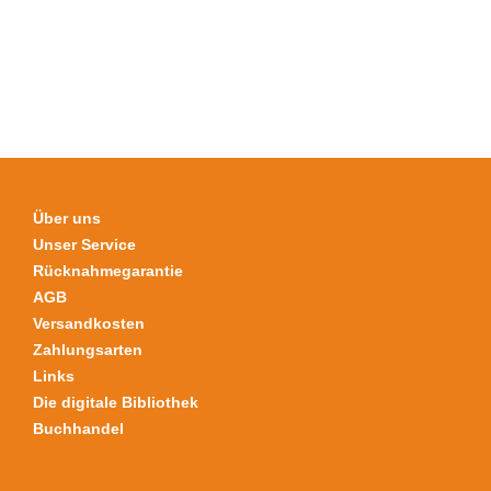
Die
Optionen
können
auf
der
Produktseite
gewählt
werden
Über uns
Unser Service
Rücknahmegarantie
AGB
Versandkosten
Zahlungsarten
Links
Die digitale Bibliothek
Buchhandel