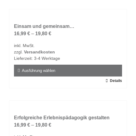
weist
mehrere
Varianten
auf.
Einsam und gemeinsam…
Die
16,99
€
–
19,80
€
Optionen
inkl. MwSt.
können
zzgl.
Versandkosten
auf
Lieferzeit:
3-4 Werktage
der
Produktseite
Ausführung wählen
gewählt
Dieses
Details
werden
Produkt
weist
mehrere
Varianten
auf.
Erfolgreiche Erlebnispädagogik gestalten
Die
16,99
€
–
19,80
€
Optionen