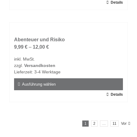
Dieses
Details
werden
Produkt
weist
mehrere
Varianten
auf.
Abenteuer und Risiko
Die
9,99
€
–
12,00
€
Optionen
inkl. MwSt.
können
zzgl.
Versandkosten
auf
Lieferzeit:
3-4 Werktage
der
Produktseite
Ausführung wählen
gewählt
Dieses
Details
werden
Produkt
weist
mehrere
1
2
…
11
Vor
Varianten
auf.