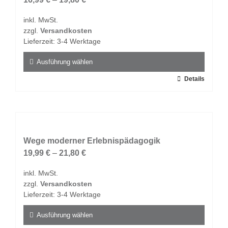
Optionen
inkl. MwSt.
können
zzgl.
Versandkosten
auf
Lieferzeit:
3-4 Werktage
der
Produktseite
Ausführung wählen
gewählt
Dieses
Details
werden
Produkt
weist
mehrere
Varianten
auf.
Wege moderner Erlebnispädagogik
Die
19,99
€
–
21,80
€
Optionen
inkl. MwSt.
können
zzgl.
Versandkosten
auf
Lieferzeit:
3-4 Werktage
der
Produktseite
Ausführung wählen
gewählt