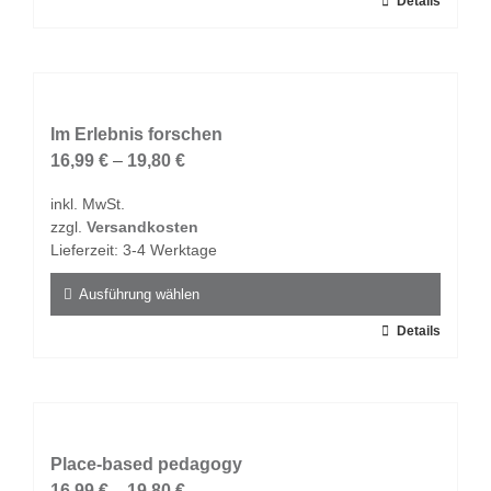
Dieses
Details
werden
Produkt
weist
mehrere
Varianten
auf.
Im Erlebnis forschen
Die
16,99
€
–
19,80
€
Optionen
inkl. MwSt.
können
zzgl.
Versandkosten
auf
Lieferzeit:
3-4 Werktage
der
Produktseite
Ausführung wählen
gewählt
Dieses
Details
werden
Produkt
weist
mehrere
Varianten
auf.
Place-based pedagogy
Die
16,99
€
–
19,80
€