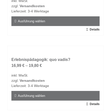
inkl. MwSt.
können
zzgl.
Versandkosten
auf
Lieferzeit:
3-4 Werktage
der
Produktseite
Ausführung wählen
gewählt
Dieses
Details
werden
Produkt
weist
mehrere
Varianten
auf.
Erlebnispädagogik: quo vadis?
Die
16,99
€
–
19,80
€
Optionen
inkl. MwSt.
können
zzgl.
Versandkosten
auf
Lieferzeit:
3-4 Werktage
der
Produktseite
Ausführung wählen
gewählt
Dieses
Details
werden
Produkt