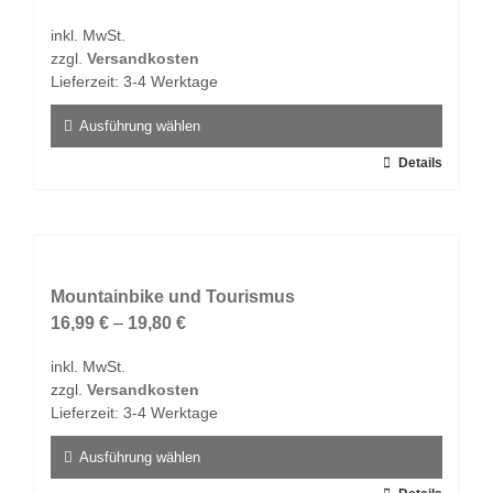
Optionen
inkl. MwSt.
können
zzgl.
Versandkosten
auf
Lieferzeit:
3-4 Werktage
der
Produktseite
Ausführung wählen
gewählt
Dieses
Details
werden
Produkt
weist
mehrere
Varianten
auf.
Mountainbike und Tourismus
Die
16,99
€
–
19,80
€
Optionen
inkl. MwSt.
können
zzgl.
Versandkosten
auf
Lieferzeit:
3-4 Werktage
der
Produktseite
Ausführung wählen
gewählt