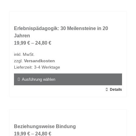
weist
mehrere
Varianten
auf.
Erlebnispädagogik: 30 Meilensteine in 20
Die
Jahren
Optionen
19,99
€
–
24,80
€
können
inkl. MwSt.
auf
zzgl.
Versandkosten
der
Lieferzeit:
3-4 Werktage
Produktseite
gewählt
Ausführung wählen
werden
Dieses
Details
Produkt
weist
mehrere
Varianten
auf.
Beziehungsweise Bindung
Die
19,99
€
–
24,80
€