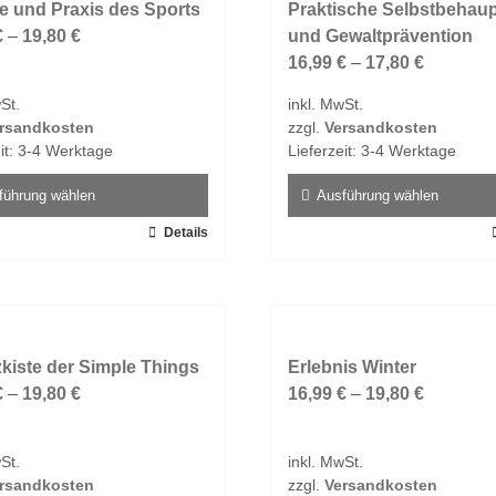
e und Praxis des Sports
Praktische Selbstbehau
€
–
19,80
€
und Gewaltprävention
16,99
€
–
17,80
€
St.
inkl. MwSt.
rsandkosten
zzgl.
Versandkosten
it:
3-4 Werktage
Lieferzeit:
3-4 Werktage
führung wählen
Ausführung wählen
Details
Dieses
t
Produkt
weist
e
mehrere
ten
Varianten
kiste der Simple Things
auf.
Erlebnis Winter
€
–
19,80
€
Die
16,99
€
–
19,80
€
en
Optionen
n
können
St.
inkl. MwSt.
auf
rsandkosten
zzgl.
Versandkosten