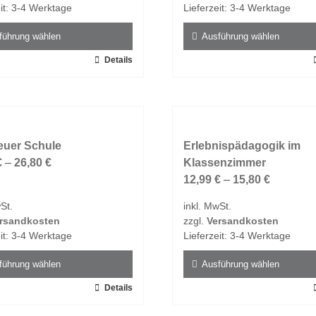
der
it:
3-4 Werktage
Lieferzeit:
3-4 Werktage
tseite
Produktseite
t
gewählt
führung wählen
Ausführung wählen
n
werden
Details
Dieses
t
Produkt
weist
e
mehrere
ten
Varianten
euer Schule
auf.
Erlebnispädagogik im
€
–
26,80
€
Die
Klassenzimmer
en
Optionen
12,99
€
–
15,80
€
n
können
St.
inkl. MwSt.
auf
rsandkosten
zzgl.
Versandkosten
der
it:
3-4 Werktage
Lieferzeit:
3-4 Werktage
tseite
Produktseite
t
gewählt
führung wählen
Ausführung wählen
n
werden
Details
Dieses
t
Produkt