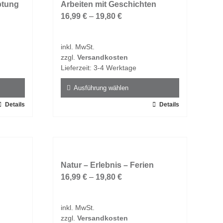
ptung
Arbeiten mit Geschichten
16,99
€
–
19,80
€
inkl. MwSt.
zzgl.
Versandkosten
Lieferzeit:
3-4 Werktage
Ausführung wählen
Details
Dieses
Details
Produkt
weist
mehrere
Varianten
auf.
Natur – Erlebnis – Ferien
Die
16,99
€
–
19,80
€
Optionen
können
inkl. MwSt.
auf
zzgl.
Versandkosten