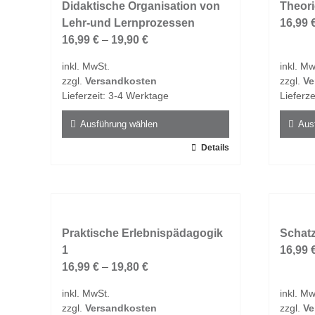
Didaktische Organisation von
Theori
Lehr-und Lernprozessen
16,99
16,99
€
–
19,90
€
inkl. MwSt.
inkl. Mw
zzgl.
Versandkosten
zzgl.
Ve
Lieferzeit:
3-4 Werktage
Lieferze
Ausführung wählen
Aus
Dieses
Details
Dieses
Produkt
Produk
weist
weist
mehrere
mehrer
Varianten
Varian
auf.
Praktische Erlebnispädagogik
auf.
Schatz
Die
1
Die
16,99
Optionen
16,99
€
–
19,80
€
Option
können
könne
inkl. MwSt.
inkl. Mw
auf
auf
zzgl.
Versandkosten
zzgl.
Ve