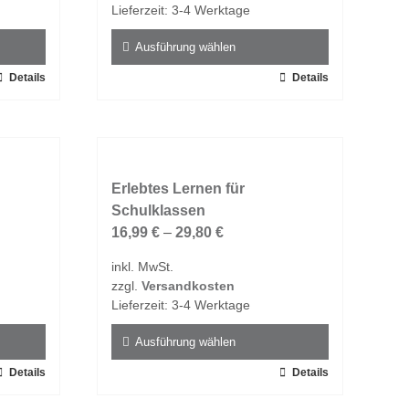
der
Lieferzeit:
3-4 Werktage
Produktseite
gewählt
Ausführung wählen
werden
Details
Dieses
Details
Produkt
weist
mehrere
Varianten
auf.
Erlebtes Lernen für
Die
Schulklassen
Optionen
16,99
€
–
29,80
€
können
inkl. MwSt.
auf
zzgl.
Versandkosten
der
Lieferzeit:
3-4 Werktage
Produktseite
gewählt
Ausführung wählen
werden
Details
Dieses
Details
Produkt