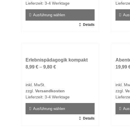
der
der
Lieferzeit:
3-4 Werktage
Lieferze
Produktseite
Produk
gewählt
gewähl
Ausführung wählen
Aus
werden
werde
Dieses
Details
Dieses
Produkt
Produk
weist
weist
mehrere
mehrer
Varianten
Varian
auf.
Erlebnispädagogik kompakt
auf.
Abent
Die
8,99
€
–
9,80
€
Die
19,99
Optionen
Option
können
könne
inkl. MwSt.
inkl. Mw
auf
auf
zzgl.
Versandkosten
zzgl.
Ve
der
der
Lieferzeit:
3-4 Werktage
Lieferze
Produktseite
Produk
gewählt
gewähl
Ausführung wählen
Aus
werden
werde
Dieses
Details
Dieses
Produkt
Produk