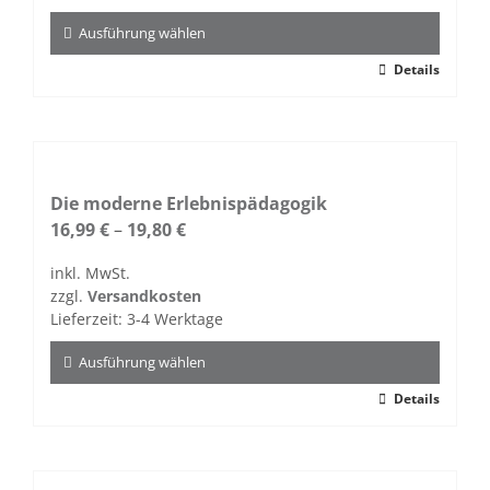
der
Produktseite
Ausführung wählen
gewählt
Dieses
Details
werden
Produkt
weist
mehrere
Varianten
auf.
Die moderne Erlebnispädagogik
Die
16,99
€
–
19,80
€
Optionen
inkl. MwSt.
können
zzgl.
Versandkosten
auf
Lieferzeit:
3-4 Werktage
der
Produktseite
Ausführung wählen
gewählt
Dieses
Details
werden
Produkt
weist
mehrere