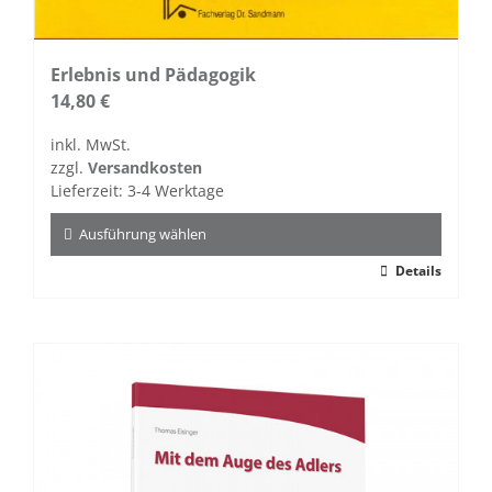
Erlebnis und Pädagogik
14,80
€
inkl. MwSt.
zzgl.
Versandkosten
Lieferzeit:
3-4 Werktage
Ausführung wählen
Dieses
Details
Produkt
weist
mehrere
Varianten
auf.
Die
Optionen
können