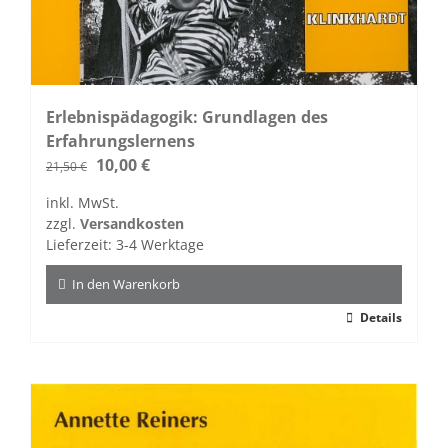
Erlebnispädagogik: Grundlagen des
Erfahrungslernens
Ursprünglicher
Aktueller
10,00
€
21,50
€
Preis
Preis
inkl. MwSt.
war:
ist:
zzgl.
Versandkosten
21,50 €
10,00 €.
Lieferzeit:
3-4 Werktage
In den Warenkorb
Details