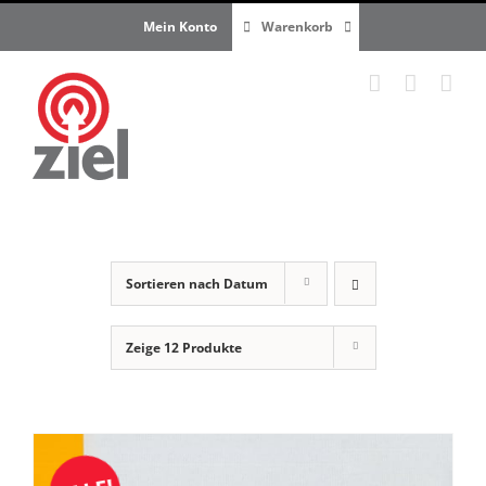
Zum
Mein Konto
Warenkorb
Inhalt
springen
Sortieren nach
Datum
Zeige
12 Produkte