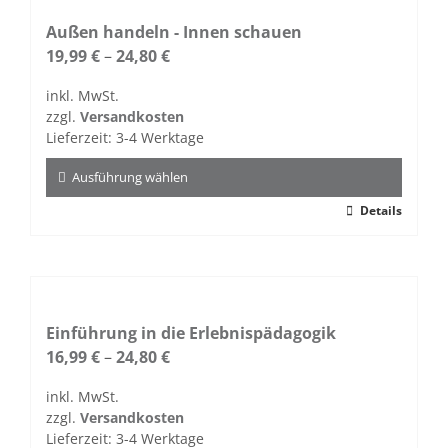
Außen handeln - Innen schauen
19,99
€
–
24,80
€
inkl. MwSt.
zzgl.
Versandkosten
Lieferzeit:
3-4 Werktage
Ausführung wählen
Dieses
Details
Produkt
weist
mehrere
Varianten
auf.
Einführung in die Erlebnispädagogik
Die
16,99
€
–
24,80
€
Optionen
inkl. MwSt.
können
zzgl.
Versandkosten
auf
Lieferzeit:
3-4 Werktage