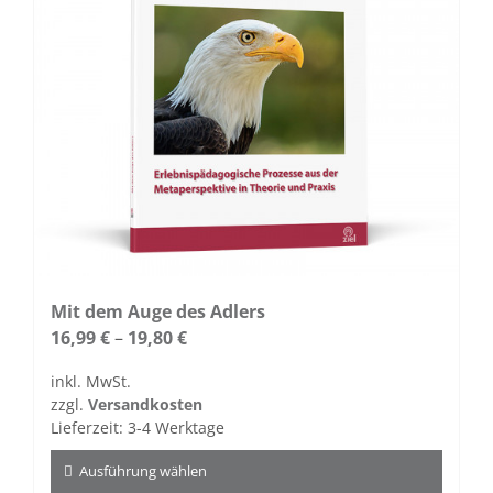
auf
der
Produktseite
gewählt
werden
Mit dem Auge des Adlers
16,99
€
–
19,80
€
inkl. MwSt.
zzgl.
Versandkosten
Lieferzeit:
3-4 Werktage
Ausführung wählen