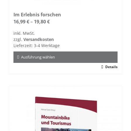
Im Erlebnis forschen
16,99
€
–
19,80
€
inkl. MwSt.
zzgl.
Versandkosten
Lieferzeit:
3-4 Werktage
Ausführung wählen
Dieses
Details
Produkt
weist
mehrere
Varianten
auf.
Die
Optionen
können
auf