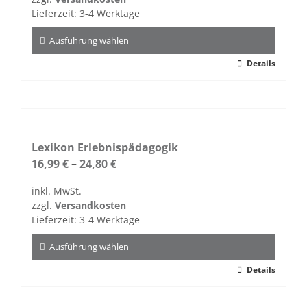
auf
Lieferzeit:
3-4 Werktage
der
Produktseite
Ausführung wählen
gewählt
Dieses
Details
werden
Produkt
weist
mehrere
Varianten
auf.
Lexikon Erlebnispädagogik
Die
16,99
€
–
24,80
€
Optionen
inkl. MwSt.
können
zzgl.
Versandkosten
auf
Lieferzeit:
3-4 Werktage
der
Produktseite
Ausführung wählen
gewählt
Dieses
Details
werden
Produkt
weist