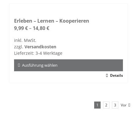
mehrere
Varianten
auf.
Erleben – Lernen – Kooperieren
Die
9,99
€
–
14,80
€
Optionen
inkl. MwSt.
können
zzgl.
Versandkosten
auf
Lieferzeit:
3-4 Werktage
der
Produktseite
Ausführung wählen
gewählt
Dieses
Details
werden
Produkt
weist
mehrere
Varianten
1
2
3
Vor
auf.
Die
Optionen
können