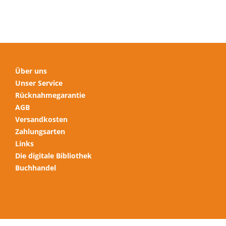
auf
der
Produktseite
gewählt
werden
Über uns
Unser Service
Rücknahmegarantie
AGB
Versandkosten
Zahlungsarten
Links
Die digitale Bibliothek
Buchhandel