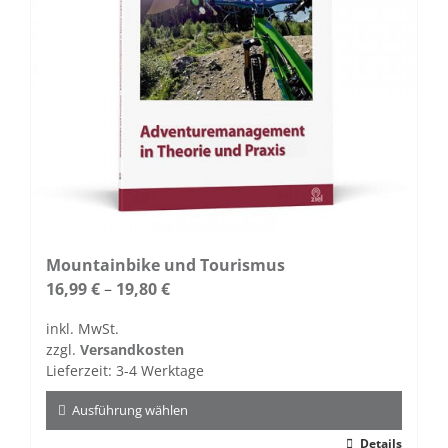
der
Produktseite
gewählt
werden
Mountainbike und Tourismus
16,99
€
–
19,80
€
inkl. MwSt.
zzgl.
Versandkosten
Lieferzeit:
3-4 Werktage
Ausführung wählen
Dieses
Details