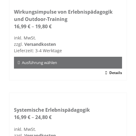
Varianten
auf.
Wirkungsimpulse von Erlebnispädagogik
Die
und Outdoor-Training
Optionen
16,99
€
–
19,80
€
können
inkl. MwSt.
auf
zzgl.
Versandkosten
der
Lieferzeit:
3-4 Werktage
Produktseite
gewählt
Ausführung wählen
werden
Dieses
Details
Produkt
weist
mehrere
Varianten
auf.
Systemische Erlebnispädagogik
Die
16,99
€
–
24,80
€
Optionen
inkl. MwSt.
können
zzgl.
Versandkosten