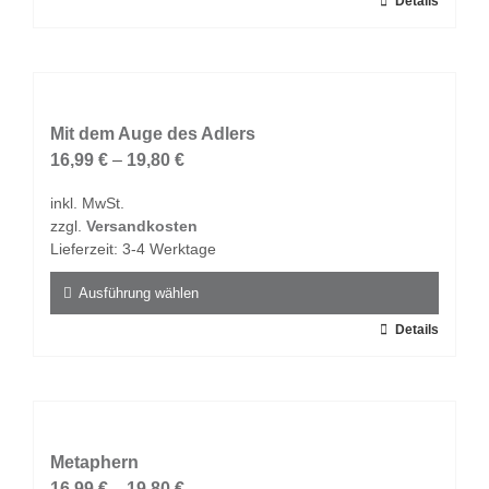
Dieses
Details
werden
Produkt
weist
mehrere
Varianten
auf.
Mit dem Auge des Adlers
Die
16,99
€
–
19,80
€
Optionen
inkl. MwSt.
können
zzgl.
Versandkosten
auf
Lieferzeit:
3-4 Werktage
der
Produktseite
Ausführung wählen
gewählt
Dieses
Details
werden
Produkt
weist
mehrere
Varianten
auf.
Metaphern
Die
16,99
€
–
19,80
€