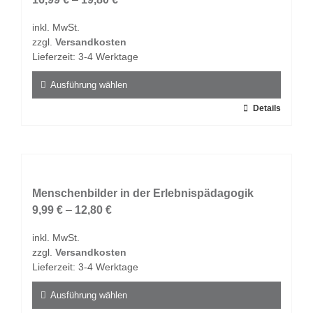
Optionen
inkl. MwSt.
können
zzgl.
Versandkosten
auf
Lieferzeit:
3-4 Werktage
der
Produktseite
Ausführung wählen
gewählt
Dieses
Details
werden
Produkt
weist
mehrere
Varianten
auf.
Menschenbilder in der Erlebnispädagogik
Die
9,99
€
–
12,80
€
Optionen
inkl. MwSt.
können
zzgl.
Versandkosten
auf
Lieferzeit:
3-4 Werktage
der
Produktseite
Ausführung wählen
gewählt