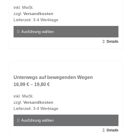
Optionen
inkl. MwSt.
können
zzgl.
Versandkosten
auf
Lieferzeit:
3-4 Werktage
der
Produktseite
Ausführung wählen
gewählt
Dieses
Details
werden
Produkt
weist
mehrere
Varianten
auf.
Unterwegs auf bewegenden Wegen
Die
16,99
€
–
19,80
€
Optionen
inkl. MwSt.
können
zzgl.
Versandkosten
auf
Lieferzeit:
3-4 Werktage
der
Produktseite
Ausführung wählen
gewählt
Dieses
Details