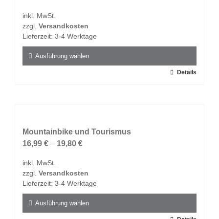
Optionen
inkl. MwSt.
können
zzgl.
Versandkosten
auf
Lieferzeit:
3-4 Werktage
der
Produktseite
Ausführung wählen
gewählt
Dieses
Details
werden
Produkt
weist
mehrere
Varianten
auf.
Mountainbike und Tourismus
Die
16,99
€
–
19,80
€
Optionen
inkl. MwSt.
können
zzgl.
Versandkosten
auf
Lieferzeit:
3-4 Werktage
der
Produktseite
Ausführung wählen
gewählt