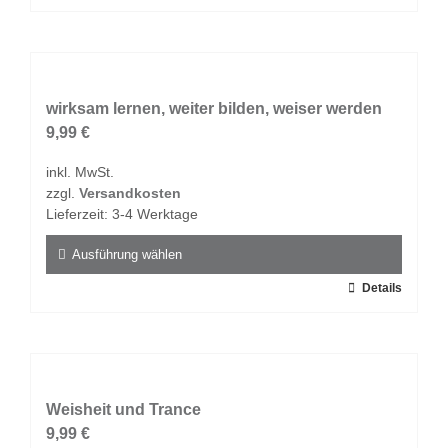
Produkt
weist
mehrere
Varianten
auf.
wirksam lernen, weiter bilden, weiser werden
Die
9,99
€
Optionen
inkl. MwSt.
können
zzgl.
Versandkosten
auf
Lieferzeit:
3-4 Werktage
der
Produktseite
Ausführung wählen
gewählt
Dieses
Details
werden
Produkt
weist
mehrere
Varianten
auf.
Weisheit und Trance
Die
9,99
€