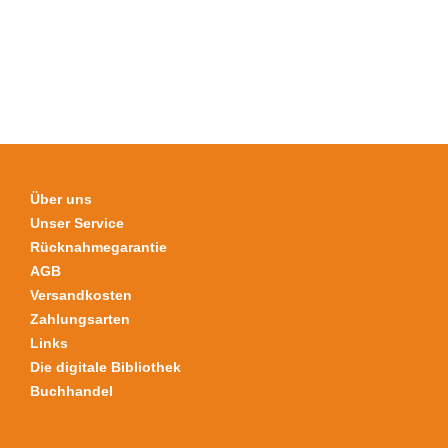
Die
Optionen
können
auf
der
Produktseite
gewählt
werden
Über uns
Unser Service
Rücknahmegarantie
AGB
Versandkosten
Zahlungsarten
Links
Die digitale Bibliothek
Buchhandel