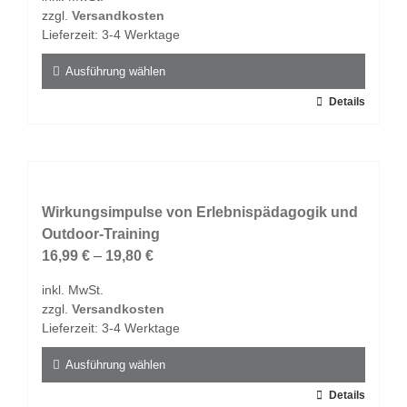
zzgl.
Versandkosten
Lieferzeit:
3-4 Werktage
Ausführung wählen
Dieses
Details
Produkt
weist
mehrere
Varianten
auf.
Wirkungsimpulse von Erlebnispädagogik und
Die
Outdoor-Training
Optionen
16,99
€
–
19,80
€
können
inkl. MwSt.
auf
zzgl.
Versandkosten
der
Lieferzeit:
3-4 Werktage
Produktseite
gewählt
Ausführung wählen
werden
Dieses
Details