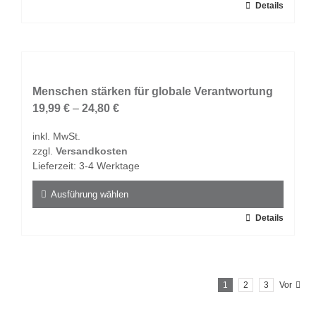
Dieses
Details
werden
Produkt
weist
mehrere
Varianten
auf.
Menschen stärken für globale Verantwortung
Die
19,99
€
–
24,80
€
Optionen
inkl. MwSt.
können
zzgl.
Versandkosten
auf
Lieferzeit:
3-4 Werktage
der
Produktseite
Ausführung wählen
gewählt
Dieses
Details
werden
Produkt
weist
mehrere
1
2
3
Vor
Varianten
auf.