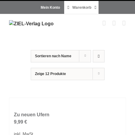
Zum
Mein Konto
Warenkorb
Inhalt
springen
Sortieren nach
Name
Zeige
12 Produkte
Zu neuen Ufern
9,99
€
inkl. MwSt.