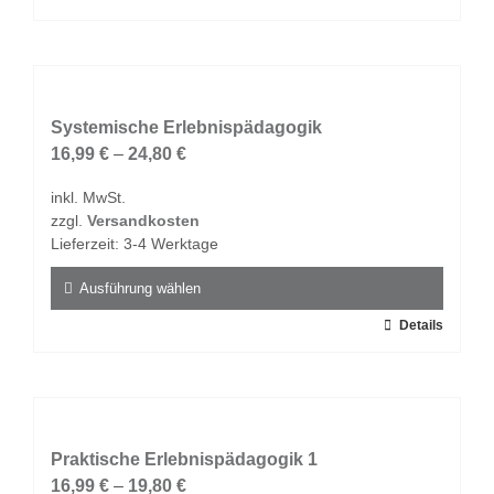
werden
Produkt
weist
mehrere
Varianten
auf.
Systemische Erlebnispädagogik
Die
16,99
€
–
24,80
€
Optionen
inkl. MwSt.
können
zzgl.
Versandkosten
auf
Lieferzeit:
3-4 Werktage
der
Produktseite
Ausführung wählen
gewählt
Dieses
Details
werden
Produkt
weist
mehrere
Varianten
auf.
Praktische Erlebnispädagogik 1
Die
16,99
€
–
19,80
€