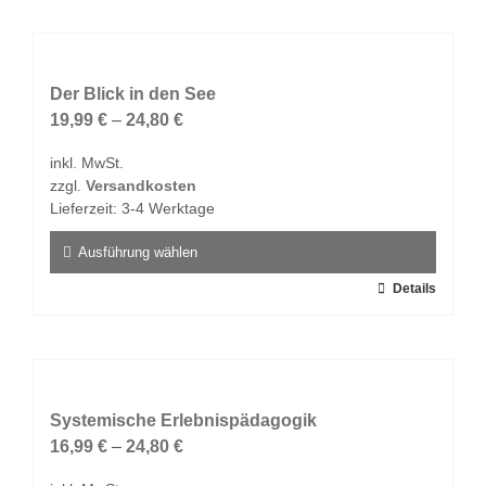
weist
mehrere
Varianten
auf.
Der Blick in den See
Die
19,99
€
–
24,80
€
Optionen
inkl. MwSt.
können
zzgl.
Versandkosten
auf
Lieferzeit:
3-4 Werktage
der
Produktseite
Ausführung wählen
gewählt
Dieses
Details
werden
Produkt
weist
mehrere
Varianten
auf.
Systemische Erlebnispädagogik
Die
16,99
€
–
24,80
€
Optionen