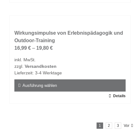
Produkt
weist
mehrere
Varianten
auf.
Wirkungsimpulse von Erlebnispädagogik und
Die
Outdoor-Training
Optionen
16,99
€
–
19,80
€
können
inkl. MwSt.
auf
zzgl.
Versandkosten
der
Lieferzeit:
3-4 Werktage
Produktseite
gewählt
Ausführung wählen
werden
Dieses
Details
Produkt
weist
mehrere
1
2
3
Vor
Varianten
auf.