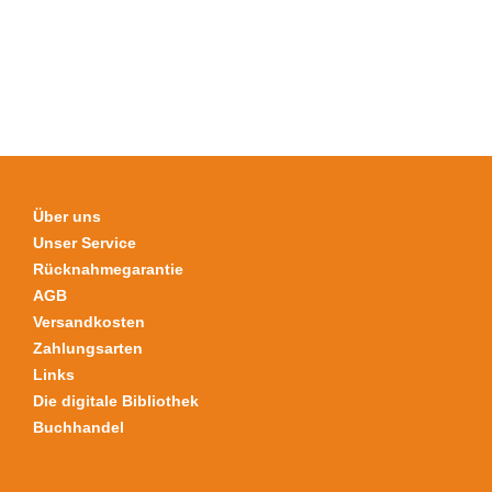
Die
Optionen
können
auf
der
Produktseite
gewählt
werden
Über uns
Unser Service
Rücknahmegarantie
AGB
Versandkosten
Zahlungsarten
Links
Die digitale Bibliothek
Buchhandel