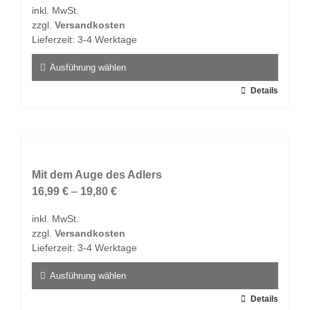
inkl. MwSt.
können
zzgl.
Versandkosten
auf
Lieferzeit:
3-4 Werktage
der
Produktseite
Ausführung wählen
gewählt
Dieses
Details
werden
Produkt
weist
mehrere
Varianten
auf.
Mit dem Auge des Adlers
Die
16,99
€
–
19,80
€
Optionen
inkl. MwSt.
können
zzgl.
Versandkosten
auf
Lieferzeit:
3-4 Werktage
der
Produktseite
Ausführung wählen
gewählt
Dieses
Details
werden