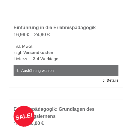
weist
mehrere
Varianten
auf.
Einführung in die Erlebnispädagogik
Die
16,99
€
–
24,80
€
Optionen
inkl. MwSt.
können
zzgl.
Versandkosten
auf
Lieferzeit:
3-4 Werktage
der
Produktseite
Ausführung wählen
gewählt
Dieses
Details
werden
Produkt
weist
mehrere
Varianten
Erlebnispädagogik: Grundlagen des
SALE!
auf.
Erfahrungslernens
Ursprünglicher
Aktueller
Die
10,00
€
21,50
€
Preis
Preis
Optionen