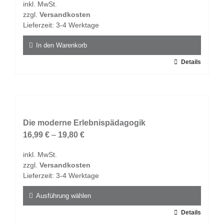
inkl. MwSt.
war:
ist:
können
zzgl.
Versandkosten
21,50 €
10,00 €.
auf
Lieferzeit:
3-4 Werktage
der
Produktseite
In den Warenkorb
gewählt
Details
werden
Die moderne Erlebnispädagogik
16,99
€
–
19,80
€
inkl. MwSt.
zzgl.
Versandkosten
Lieferzeit:
3-4 Werktage
Ausführung wählen
Dieses
Details