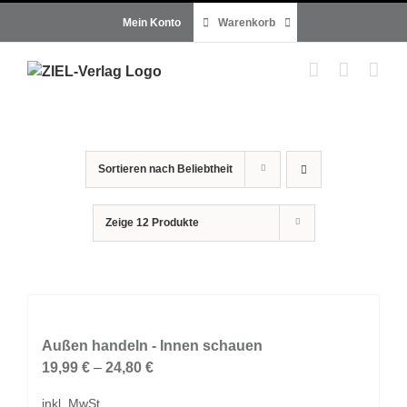
Zum
Mein Konto
Warenkorb
Inhalt
springen
Sortieren nach
Beliebtheit
Zeige
12 Produkte
Außen handeln - Innen schauen
19,99
€
–
24,80
€
inkl. MwSt.