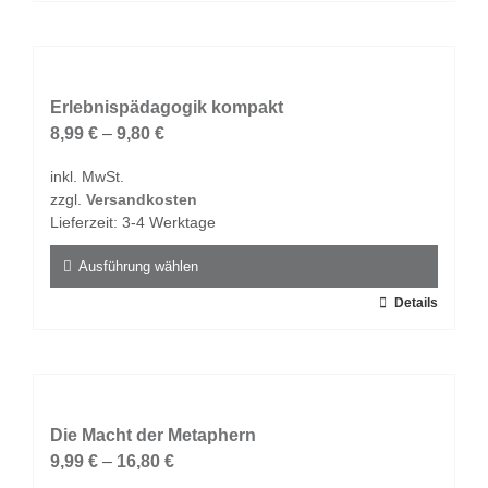
Produkt
weist
mehrere
Varianten
auf.
Erlebnispädagogik kompakt
Die
8,99
€
–
9,80
€
Optionen
inkl. MwSt.
können
zzgl.
Versandkosten
auf
Lieferzeit:
3-4 Werktage
der
Produktseite
Ausführung wählen
gewählt
Dieses
Details
werden
Produkt
weist
mehrere
Varianten
auf.
Die Macht der Metaphern
Die
9,99
€
–
16,80
€
Optionen