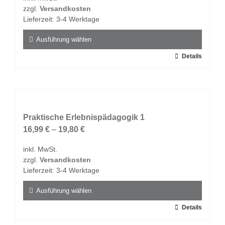
zzgl.
Versandkosten
Lieferzeit:
3-4 Werktage
Ausführung wählen
Dieses
Details
Produkt
weist
mehrere
Varianten
auf.
Praktische Erlebnispädagogik 1
Die
16,99
€
–
19,80
€
Optionen
inkl. MwSt.
können
zzgl.
Versandkosten
auf
Lieferzeit:
3-4 Werktage
der
Produktseite
Ausführung wählen
gewählt
Dieses
Details
werden
Produkt