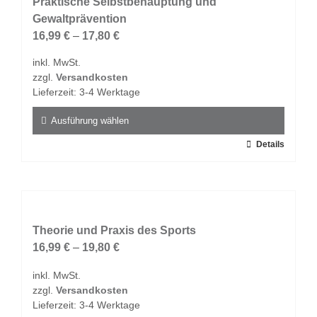
auf.
Praktische Selbstbehauptung und
Die
Gewaltprävention
Optionen
16,99
€
–
17,80
€
können
inkl. MwSt.
auf
zzgl.
Versandkosten
der
Lieferzeit:
3-4 Werktage
Produktseite
gewählt
Ausführung wählen
werden
Dieses
Details
Produkt
weist
mehrere
Varianten
auf.
Theorie und Praxis des Sports
Die
16,99
€
–
19,80
€
Optionen
inkl. MwSt.
können
zzgl.
Versandkosten
auf
Lieferzeit:
3-4 Werktage
der