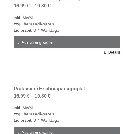
Die
16,99
€
–
19,80
€
Optionen
inkl. MwSt.
können
zzgl.
Versandkosten
auf
Lieferzeit:
3-4 Werktage
der
Produktseite
Ausführung wählen
gewählt
Dieses
Details
werden
Produkt
weist
mehrere
Varianten
auf.
Praktische Erlebnispädagogik 1
Die
16,99
€
–
19,80
€
Optionen
inkl. MwSt.
können
zzgl.
Versandkosten
auf
Lieferzeit:
3-4 Werktage
der
Produktseite
Ausführung wählen