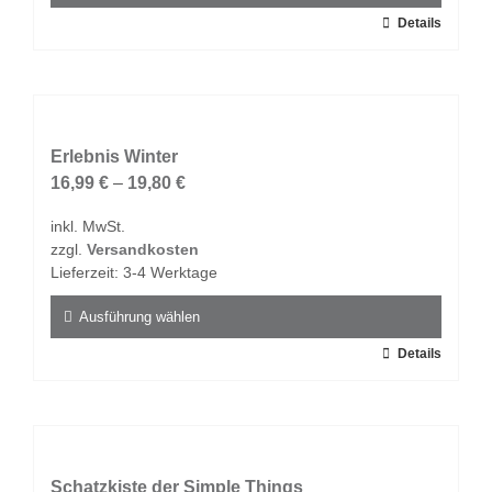
gewählt
Dieses
Details
werden
Produkt
weist
mehrere
Varianten
auf.
Erlebnis Winter
Die
16,99
€
–
19,80
€
Optionen
inkl. MwSt.
können
zzgl.
Versandkosten
auf
Lieferzeit:
3-4 Werktage
der
Produktseite
Ausführung wählen
gewählt
Dieses
Details
werden
Produkt
weist
mehrere
Varianten
auf.
Schatzkiste der Simple Things