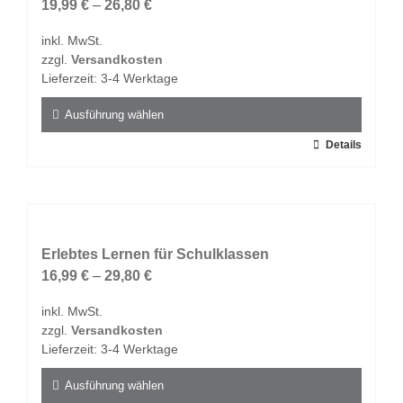
19,99
€
–
26,80
€
inkl. MwSt.
zzgl.
Versandkosten
Lieferzeit:
3-4 Werktage
Ausführung wählen
Dieses
Details
Produkt
weist
mehrere
Varianten
auf.
Erlebtes Lernen für Schulklassen
Die
16,99
€
–
29,80
€
Optionen
inkl. MwSt.
können
zzgl.
Versandkosten
auf
Lieferzeit:
3-4 Werktage
der
Produktseite
Ausführung wählen