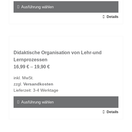
Produktseite
Ausführung wählen
gewählt
Dieses
Details
werden
Produkt
weist
mehrere
Varianten
auf.
Didaktische Organisation von Lehr-und
Die
Lernprozessen
Optionen
16,99
€
–
19,90
€
können
inkl. MwSt.
auf
zzgl.
Versandkosten
der
Lieferzeit:
3-4 Werktage
Produktseite
gewählt
Ausführung wählen
werden
Dieses
Details
Produkt
weist