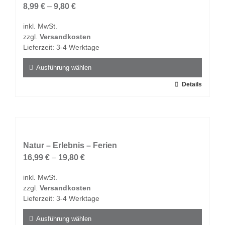
Die
8,99
€
–
9,80
€
Optionen
inkl. MwSt.
können
zzgl.
Versandkosten
auf
Lieferzeit:
3-4 Werktage
der
Produktseite
Ausführung wählen
gewählt
Dieses
Details
werden
Produkt
weist
mehrere
Varianten
auf.
Natur – Erlebnis – Ferien
Die
16,99
€
–
19,80
€
Optionen
inkl. MwSt.
können
zzgl.
Versandkosten
auf
Lieferzeit:
3-4 Werktage
der
Produktseite
Ausführung wählen