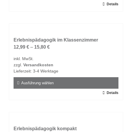
gewählt
Dieses
Details
werden
Produkt
weist
mehrere
Varianten
auf.
Erlebnispädagogik im Klassenzimmer
Die
12,99
€
–
15,80
€
Optionen
inkl. MwSt.
können
zzgl.
Versandkosten
auf
Lieferzeit:
3-4 Werktage
der
Produktseite
Ausführung wählen
gewählt
Dieses
Details
werden
Produkt
weist
mehrere
Varianten
auf.
Erlebnispädagogik kompakt