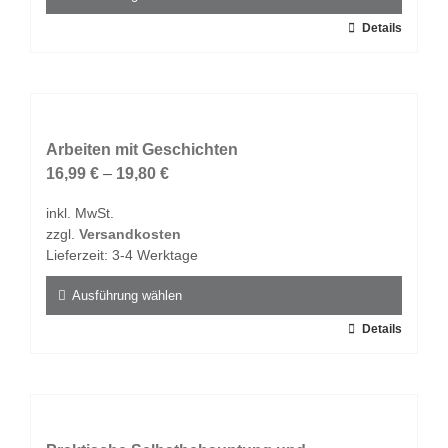
gewählt
Dieses
Details
werden
Produkt
weist
mehrere
Varianten
auf.
Arbeiten mit Geschichten
Die
16,99
€
–
19,80
€
Optionen
inkl. MwSt.
können
zzgl.
Versandkosten
auf
Lieferzeit:
3-4 Werktage
der
Produktseite
Ausführung wählen
gewählt
Dieses
Details
werden
Produkt
weist
mehrere
Varianten