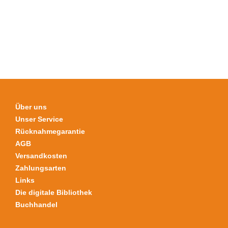
mehrere
Varianten
auf.
Die
Optionen
können
auf
der
Produktseite
Über uns
gewählt
Unser Service
werden
Rücknahmegarantie
AGB
Versandkosten
Zahlungsarten
Links
Die digitale Bibliothek
Buchhandel