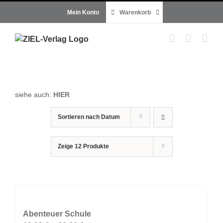
Zum
Mein Konto
Warenkorb
Inhalt
springen
siehe auch:
HIER
Sortieren nach
Datum
Zeige
12 Produkte
Abenteuer Schule